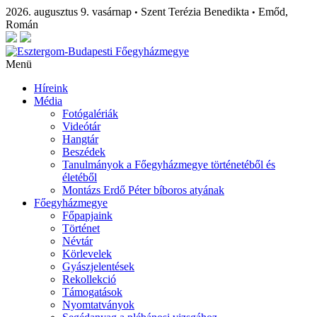
2026. augusztus 9. vasárnap
Szent Terézia Benedikta
Emőd,
•
•
Román
Menü
Híreink
Média
Fotógalériák
Videótár
Hangtár
Beszédek
Tanulmányok a Főegyházmegye történetéből és
életéből
Montázs Erdő Péter bíboros atyának
Főegyházmegye
Főpapjaink
Történet
Névtár
Körlevelek
Gyászjelentések
Rekollekció
Támogatások
Nyomtatványok