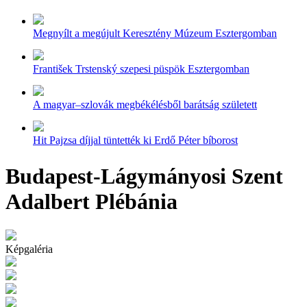
Megnyílt a megújult Keresztény Múzeum Esztergomban
František Trstenský szepesi püspök Esztergomban
A magyar–szlovák megbékélésből barátság született
Hit Pajzsa díjjal tüntették ki Erdő Péter bíborost
Budapest-Lágymányosi Szent
Adalbert Plébánia
Képgaléria