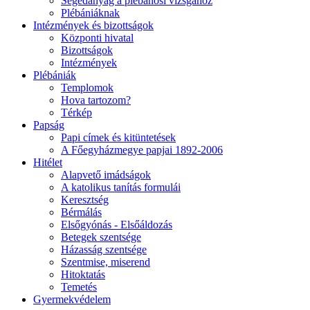
Segédanyag a plébánosi vizsgához
Plébániáknak
Intézmények és bizottságok
Központi hivatal
Bizottságok
Intézmények
Plébániák
Templomok
Hova tartozom?
Térkép
Papság
Papi címek és kitüntetések
A Főegyházmegye papjai 1892-2006
Hitélet
Alapvető imádságok
A katolikus tanítás formulái
Keresztség
Bérmálás
Elsőgyónás - Elsőáldozás
Betegek szentsége
Házasság szentsége
Szentmise, miserend
Hitoktatás
Temetés
Gyermekvédelem