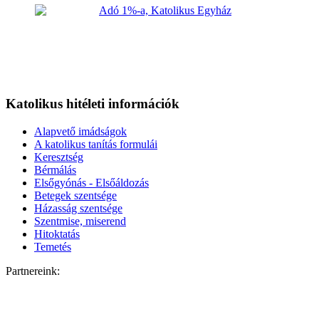
Katolikus hitéleti információk
Alapvető imádságok
A katolikus tanítás formulái
Keresztség
Bérmálás
Elsőgyónás - Elsőáldozás
Betegek szentsége
Házasság szentsége
Szentmise, miserend
Hitoktatás
Temetés
Partnereink: