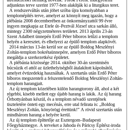
adjunktus terve szerint 1977-ben alakítják ki a liturgikus teret.
A rendszerváltás után jöhet szóba újra komolyabban a
templomépítés terve, amelyet az könnyít meg igazán, hogy a
plébánia 2008 decemberében az önkormányzattól 99 évre
ingyen megkapja az Etele út–Peztvál József utca sarkán álló,
mintegy 2300 négyzetméteres területet. 2013 április 23-án
Szent Adalbert ünnepén Erdő Péter bíboros letűzi a templom
helyén a keresztet, és elhelyezi az épülő templom alapkövét.
2014 március 13-án kerül sor az épülő Boldog Meszlényi
Zoltán-templom bokrétaünnepére, amelyen Erdő Péter bíboros
megáldja a szerkezetkész épületet.
A plébánia közössége 2014. október 30-án szentmisén
búcsúzik el attól az üzlethelyiségből átalakított kápolnától,
amelyet évtizedekig használtak. A szertartás után Erdő Péter
bíboros megszenteli a felszentelendő Boldog Meszlényi Zoltán-
templom harangjait.
Az új templom közelében külön harangtorony áll, ahol a két
régebbi, kisebb mellett egy újabb harang is lakik. Az új harang
Őrbottyánban készül, és a templom névadó szentjének
tiszteletére önteti egy mecénás, erre utal felirata is: „Boldog
Meszlényi Zoltán, könyörögj érettünk!” A rövid szertartás után
mindhárom harang a helyére kerül.
Az új templom építtetője az Esztergom–Budapesti
Főegyházmegye. A terveket a Jahoda és Páricsy Építész-iroda