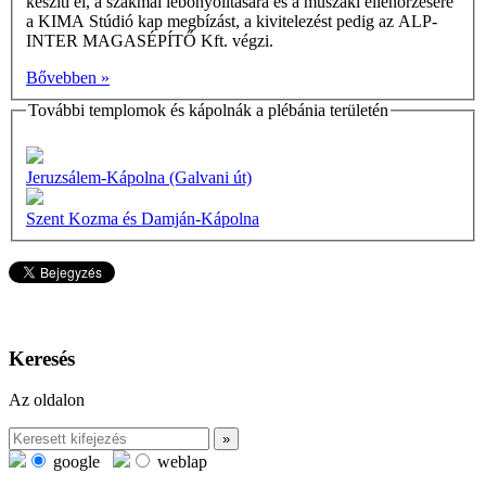
készíti el, a szakmai lebonyolítására és a műszaki ellenőrzésére
a KIMA Stúdió kap megbízást, a kivitelezést pedig az ALP-
INTER MAGASÉPÍTŐ Kft. végzi.
Bővebben »
További templomok és kápolnák a plébánia területén
Jeruzsálem-Kápolna (Galvani út)
Szent Kozma és Damján-Kápolna
Keresés
Az oldalon
google
weblap