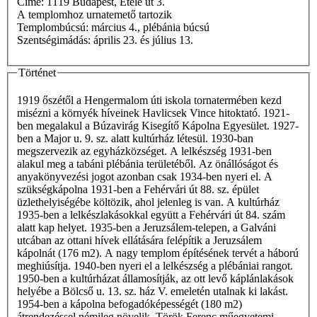
Címe: 1119 Budapest, Etele út 3.
A templomhoz urnatemető tartozik
Templombúcsú: március 4., plébánia búcsú
Szentségimádás: április 23. és július 13.
Történet
1919 őszétől a Hengermalom úti iskola tornatermében kezd
misézni a környék híveinek Havlicsek Vince hitoktató. 1921-
ben megalakul a Búzavirág Kisegítő Kápolna Egyesület. 1927-
ben a Major u. 9. sz. alatt kultúrház létesül. 1930-ban
megszervezik az egyházközséget. A lelkészség 1931-ben
alakul meg a tabáni plébánia területéből. Az önállóságot és
anyakönyvezési jogot azonban csak 1934-ben nyeri el. A
szükségkápolna 1931-ben a Fehérvári út 88. sz. épület
üzlethelyiségébe költözik, ahol jelenleg is van. A kultúrház
1935-ben a lelkészlakásokkal együtt a Fehérvári út 84. szám
alatt kap helyet. 1935-ben a Jeruzsálem-telepen, a Galváni
utcában az ottani hívek ellátására felépítik a Jeruzsálem
kápolnát (176 m2). A nagy templom építésének tervét a háború
meghiúsítja. 1940-ben nyeri el a lelkészség a plébániai rangot.
1950-ben a kultúrházat államosítják, az ott levő káplánlakások
helyébe a Bölcső u. 13. sz. ház V. emeletén utalnak ki lakást.
1954-ben a kápolna befogadóképességét (180 m2)
átrendezéssel némileg növelik. Török Ferenc műegyetemi