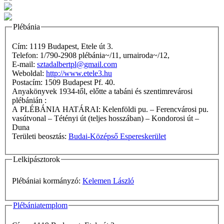
Plébánia
Cím: 1119 Budapest, Etele út 3.
Telefon: 1/790-2908 plébánia~/11, urnairoda~/12,
E-mail:
sztadalbertpl@gmail.com
Weboldal:
http://www.etele3.hu
Postacím: 1509 Budapest Pf. 40.
Anyakönyvek 1934-től, előtte a tabáni és szentimrevárosi
plébánián :
A PLÉBÁNIA HATÁRAI: Kelenföldi pu. – Ferencvárosi pu.
vasútvonal – Tétényi út (teljes hosszában) – Kondorosi út –
Duna
Területi beosztás:
Budai-Középső Espereskerület
Lelkipásztorok
Plébániai kormányzó:
Kelemen László
Plébániatemplom