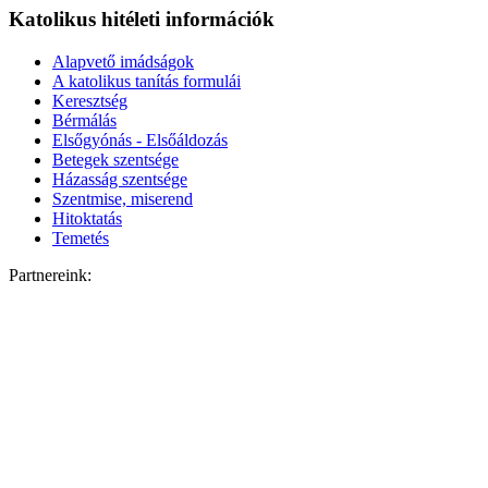
Katolikus hitéleti információk
Alapvető imádságok
A katolikus tanítás formulái
Keresztség
Bérmálás
Elsőgyónás - Elsőáldozás
Betegek szentsége
Házasság szentsége
Szentmise, miserend
Hitoktatás
Temetés
Partnereink: