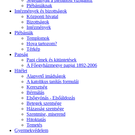
Segédanyag a plébánosi vizsgához
Plébániáknak
Intézmények és bizottságok
Központi hivatal
Bizottságok
Intézmények
Plébániák
Templomok
Hova tartozom?
Térkép
Papság
Papi címek és kitüntetések
A Főegyházmegye papjai 1892-2006
Hitélet
Alapvető imádságok
A katolikus tanítás formulái
Keresztség
Bérmálás
Elsőgyónás - Elsőáldozás
Betegek szentsége
Házasság szentsége
Szentmise, miserend
Hitoktatás
Temetés
Gyermekvédelem