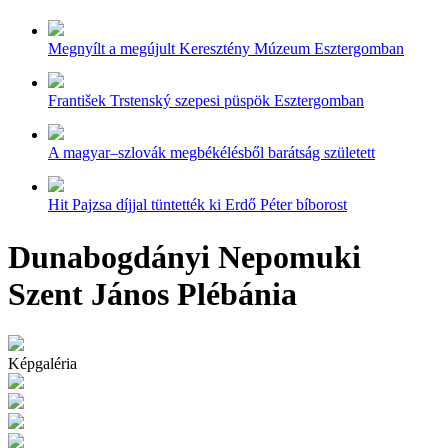
Megnyílt a megújult Keresztény Múzeum Esztergomban
František Trstenský szepesi püspök Esztergomban
A magyar–szlovák megbékélésből barátság született
Hit Pajzsa díjjal tüntették ki Erdő Péter bíborost
Dunabogdányi Nepomuki
Szent János Plébánia
Képgaléria