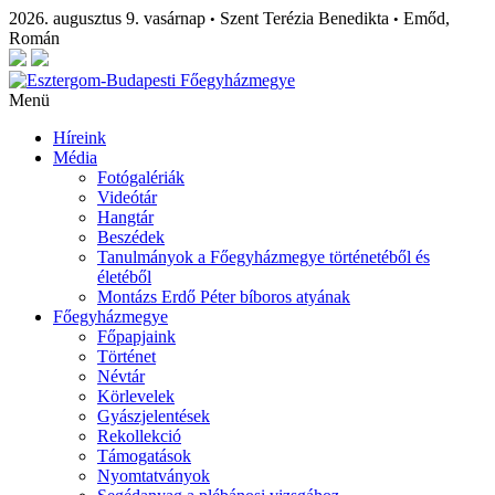
2026. augusztus 9. vasárnap
Szent Terézia Benedikta
Emőd,
•
•
Román
Menü
Híreink
Média
Fotógalériák
Videótár
Hangtár
Beszédek
Tanulmányok a Főegyházmegye történetéből és
életéből
Montázs Erdő Péter bíboros atyának
Főegyházmegye
Főpapjaink
Történet
Névtár
Körlevelek
Gyászjelentések
Rekollekció
Támogatások
Nyomtatványok