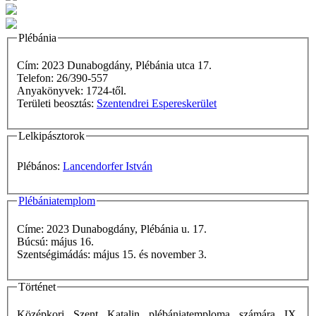
Plébánia
Cím: 2023 Dunabogdány, Plébánia utca 17.
Telefon: 26/390-557
Anyakönyvek: 1724-től.
Területi beosztás:
Szentendrei Espereskerület
Lelkipásztorok
Plébános:
Lancendorfer István
Plébániatemplom
Címe: 2023 Dunabogdány, Plébánia u. 17.
Búcsú: május 16.
Szentségimádás: május 15. és november 3.
Történet
Középkori Szent Katalin plébániatemploma számára IX.