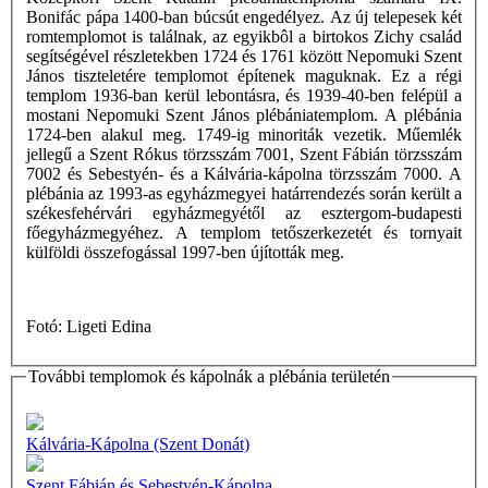
Bonifác pápa 1400-ban búcsút engedélyez. Az új telepesek két
romtemplomot is találnak, az egyikbôl a birtokos Zichy család
segítségével részletekben 1724 és 1761 között Nepomuki Szent
János tiszteletére templomot építenek maguknak. Ez a régi
templom 1936-ban kerül lebontásra, és 1939-40-ben felépül a
mostani Nepomuki Szent János plébániatemplom. A plébánia
1724-ben alakul meg. 1749-ig minoriták vezetik. Műemlék
jellegű a Szent Rókus törzsszám 7001, Szent Fábián törzsszám
7002 és Sebestyén- és a Kálvária-kápolna törzsszám 7000. A
plébánia az 1993-as egyházmegyei határrendezés során került a
székesfehérvári egyházmegyétől az esztergom-budapesti
főegyházmegyéhez. A templom tetőszerkezetét és tornyait
külföldi összefogással 1997-ben újították meg.
Fotó: Ligeti Edina
További templomok és kápolnák a plébánia területén
Kálvária-Kápolna (Szent Donát)
Szent Fábián és Sebestyén-Kápolna