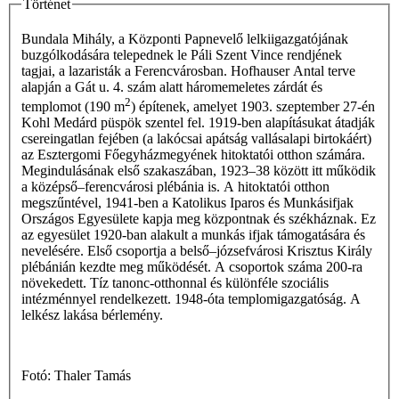
Történet
Bundala Mihály, a Központi Papnevelő lelkiigazgatójának
buzgólkodására telepednek le Páli Szent Vince rendjének
tagjai, a lazaristák a Ferencvárosban. Hofhauser Antal terve
alapján a Gát u. 4. szám alatt háromemeletes zárdát és
2
templomot (190 m
) építenek, amelyet 1903. szeptember 27-én
Kohl Medárd püspök szentel fel. 1919-ben alapításukat átadják
csereingatlan fejében (a lakócsai apátság vallásalapi birtokáért)
az Esztergomi Főegyházmegyének hitoktatói otthon számára.
Megindulásának első szakaszában, 1923–38 között itt működik
a középső–ferencvárosi plébánia is. A hitoktatói otthon
megszűntével, 1941-ben a Katolikus Iparos és Munkásifjak
Országos Egyesülete kapja meg központnak és székháznak. Ez
az egyesület 1920-ban alakult a munkás ifjak támogatására és
nevelésére. Első csoportja a belső–józsefvárosi Krisztus Király
plébánián kezdte meg működését. A csoportok száma 200-ra
növekedett. Tíz tanonc-otthonnal és különféle szociális
intézménnyel rendelkezett. 1948-óta templomigazgatóság. A
lelkész lakása bérlemény.
Fotó: Thaler Tamás