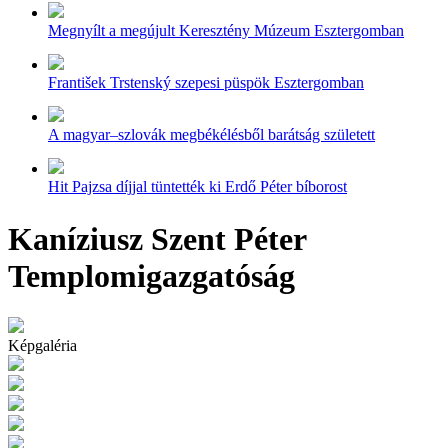
Megnyílt a megújult Keresztény Múzeum Esztergomban
František Trstenský szepesi püspök Esztergomban
A magyar–szlovák megbékélésből barátság született
Hit Pajzsa díjjal tüntették ki Erdő Péter bíborost
Kaníziusz Szent Péter
Templomigazgatóság
Képgaléria