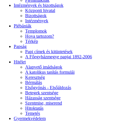
Plébániáknak
Intézmények és bizottságok
Központi hivatal
Bizottságok
Intézmények
Plébániák
Templomok
Hova tartozom?
Térkép
Papság
Papi címek és kitüntetések
A Főegyházmegye papjai 1892-2006
Hitélet
Alapvető imádságok
A katolikus tanítás formulái
Keresztség
Bérmálás
Elsőgyónás - Elsőáldozás
Betegek szentsége
Házasság szentsége
Szentmise, miserend
Hitoktatás
Temetés
Gyermekvédelem