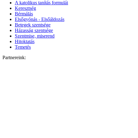
A katolikus tanítás formulái
Keresztség
Bérmálás
Elsőgyónás - Elsőáldozás
Betegek szentsége
Házasság szentsége
Szentmise, miserend
Hitoktatás
Temetés
Partnereink: