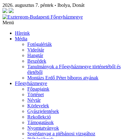
2026. augusztus 7. péntek
Ibolya, Donát
•
Menü
Híreink
Média
Fotógalériák
Videótár
Hangtár
Beszédek
Tanulmányok a Főegyházmegye történetéből és
életéből
Montázs Erdő Péter bíboros atyának
Főegyházmegye
Főpapjaink
Történet
Névtár
Körlevelek
Gyászjelentések
Rekollekció
Támogatások
Nyomtatványok
Segédanyag a plébánosi vizsgához