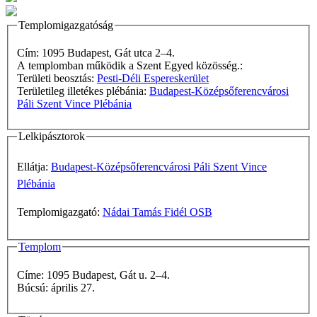
Templomigazgatóság
Cím: 1095 Budapest, Gát utca 2–4.
A templomban működik a Szent Egyed közösség.:
Területi beosztás:
Pesti-Déli Espereskerület
Területileg illetékes plébánia:
Budapest-Középsőferencvárosi
Páli Szent Vince Plébánia
Lelkipásztorok
Ellátja:
Budapest-Középsőferencvárosi Páli Szent Vince
Plébánia
Templomigazgató:
Nádai Tamás Fidél OSB
Templom
Címe: 1095 Budapest, Gát u. 2–4.
Búcsú: április 27.