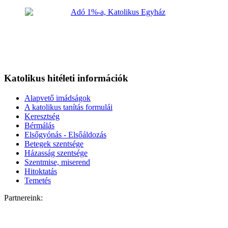
Katolikus hitéleti információk
Alapvető imádságok
A katolikus tanítás formulái
Keresztség
Bérmálás
Elsőgyónás - Elsőáldozás
Betegek szentsége
Házasság szentsége
Szentmise, miserend
Hitoktatás
Temetés
Partnereink: