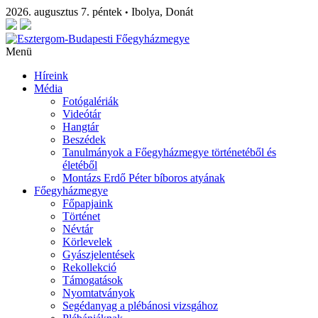
2026. augusztus 7. péntek
Ibolya, Donát
•
Menü
Híreink
Média
Fotógalériák
Videótár
Hangtár
Beszédek
Tanulmányok a Főegyházmegye történetéből és
életéből
Montázs Erdő Péter bíboros atyának
Főegyházmegye
Főpapjaink
Történet
Névtár
Körlevelek
Gyászjelentések
Rekollekció
Támogatások
Nyomtatványok
Segédanyag a plébánosi vizsgához