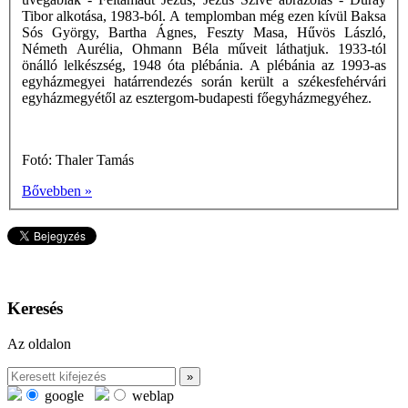
Tibor alkotása, 1983-ból. A templomban még ezen kívül Baksa
Sós György, Bartha Ágnes, Feszty Masa, Hűvös László,
Németh Aurélia, Ohmann Béla műveit láthatjuk. 1933-tól
önálló lelkészség, 1948 óta plébánia. A plébánia az 1993-as
egyházmegyei határrendezés során került a székesfehérvári
egyházmegyétől az esztergom-budapesti főegyházmegyéhez.
Fotó: Thaler Tamás
Bővebben »
Keresés
Az oldalon
google
weblap