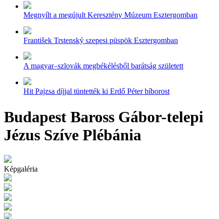
Megnyílt a megújult Keresztény Múzeum Esztergomban
František Trstenský szepesi püspök Esztergomban
A magyar–szlovák megbékélésből barátság született
Hit Pajzsa díjjal tüntették ki Erdő Péter bíborost
Budapest Baross Gábor-telepi
Jézus Szíve Plébánia
Képgaléria