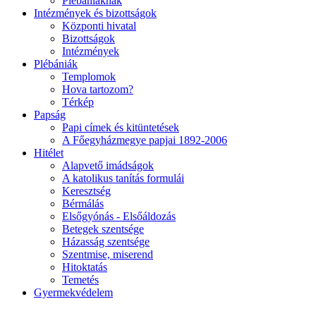
Plébániáknak
Intézmények és bizottságok
Központi hivatal
Bizottságok
Intézmények
Plébániák
Templomok
Hova tartozom?
Térkép
Papság
Papi címek és kitüntetések
A Főegyházmegye papjai 1892-2006
Hitélet
Alapvető imádságok
A katolikus tanítás formulái
Keresztség
Bérmálás
Elsőgyónás - Elsőáldozás
Betegek szentsége
Házasság szentsége
Szentmise, miserend
Hitoktatás
Temetés
Gyermekvédelem