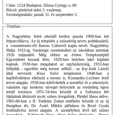
Címe: 1224 Budapest, Dózsa György u. 80
Búcsú: pünkösd utáni 3. vasárnap.
Szentségimádás: január 31. és szeptember 2.
Történet
A Nagytétény felett elterülő kietlen puszta 1900-ban lett
felparcellázva. Az új település a századvég neves politikusáról,
a -vasminiszter-ről Baross Gáborról kapta nevét. Nagytétény
filiája 1933-ig. Vasárnapi szentmiséket az iskolában tartottak
1926 májusától. Még ebben az évben Templomépítő
Egyesületet hoznak létre, 1929-ben helyben lakó káplánt
kapnak. 1930-ban megalakul az egyházközség, 1933-ban
fölépítik - egyelőre még torony nélkül - az Irsy-Irsik László
által tervezett Jézus Szíve templomot. 1948-ban a
hajóbővítéskor elkészül a torony is, Kismarthy-Lechner Jenő
tervei alapján. 1958-ban kibővítették a szentélyt és a sekrestyét,
valamint egy keskeny süveget helyeztek az eredetileg lapos
tetejű toronyra. 1951-54-ben készült el a Szűzanya hét
fájdalmát ábrázoló nyolc színes üvegablak, Pleidel János műve.
1965-66-ban a II. Vatikáni Zsinat emlékére készült el az új
liturgikus tér, Dr. Arató Miklós plébános és Bozó Gyula
festőművész tervei alapján. A szentélyben lévô két színes
üvegablak - Feltámadt Jézus, Jézus Szíve ábrázolás - Duray