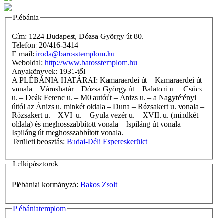
Plébánia
Cím: 1224 Budapest, Dózsa György út 80.
Telefon: 20/416-3414
E-mail:
iroda@barosstemplom.hu
Weboldal:
http://www.barosstemplom.hu
Anyakönyvek: 1931-től
A PLÉBÁNIA HATÁRAI: Kamaraerdei út – Kamaraerdei út
vonala – Városhatár – Dózsa György út – Balatoni u. – Csúcs
u. – Deák Ferenc u. – M0 autóút – Ánizs u. – a Nagytétényi
úttól az Ánizs u. minkét oldala – Duna – Rózsakert u. vonala –
Rózsakert u. – XVI. u. – Gyula vezér u. – XVII. u. (mindkét
oldala) és meghosszabbított vonala – Ispiláng út vonala –
Ispiláng út meghosszabbított vonala.
Területi beosztás:
Budai-Déli Espereskerület
Lelkipásztorok
Plébániai kormányzó:
Bakos Zsolt
Plébániatemplom