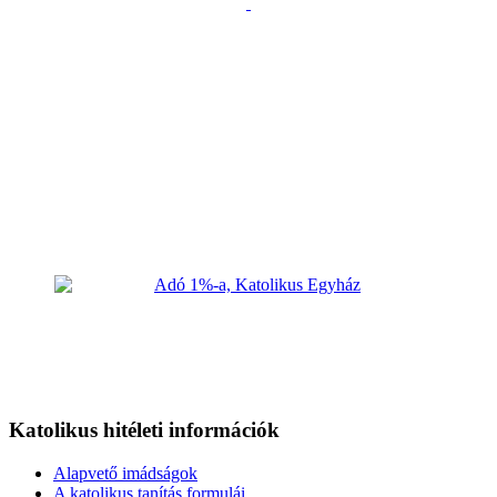
Katolikus hitéleti információk
Alapvető imádságok
A katolikus tanítás formulái