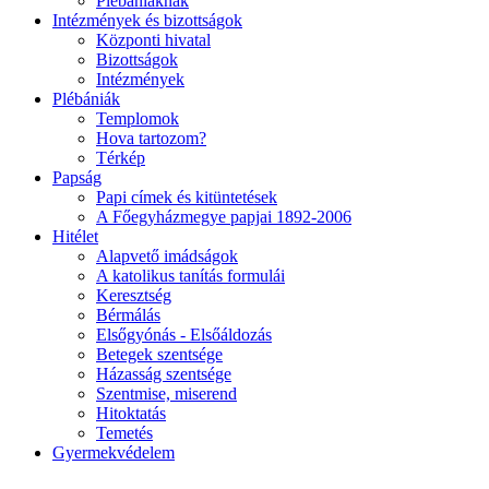
Plébániáknak
Intézmények és bizottságok
Központi hivatal
Bizottságok
Intézmények
Plébániák
Templomok
Hova tartozom?
Térkép
Papság
Papi címek és kitüntetések
A Főegyházmegye papjai 1892-2006
Hitélet
Alapvető imádságok
A katolikus tanítás formulái
Keresztség
Bérmálás
Elsőgyónás - Elsőáldozás
Betegek szentsége
Házasság szentsége
Szentmise, miserend
Hitoktatás
Temetés
Gyermekvédelem