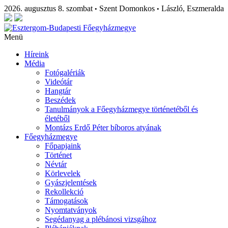
2026. augusztus 8. szombat
Szent Domonkos
László, Eszmeralda
•
•
Menü
Híreink
Média
Fotógalériák
Videótár
Hangtár
Beszédek
Tanulmányok a Főegyházmegye történetéből és
életéből
Montázs Erdő Péter bíboros atyának
Főegyházmegye
Főpapjaink
Történet
Névtár
Körlevelek
Gyászjelentések
Rekollekció
Támogatások
Nyomtatványok
Segédanyag a plébánosi vizsgához