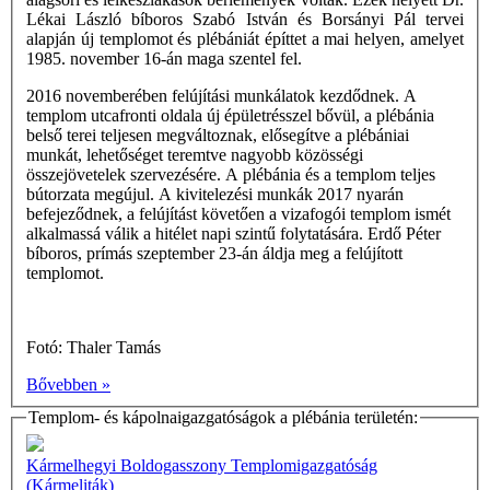
Lékai László bíboros Szabó István és Borsányi Pál tervei
alapján új templomot és plébániát építtet a mai helyen, amelyet
1985. november 16-án maga szentel fel.
2016 novemberében felújítási munkálatok kezdődnek. A
templom utcafronti oldala új épületrésszel bővül, a plébánia
belső terei teljesen megváltoznak, elősegítve a plébániai
munkát, lehetőséget teremtve nagyobb közösségi
összejövetelek szervezésére. A plébánia és a templom teljes
bútorzata megújul. A kivitelezési munkák 2017 nyarán
befejeződnek, a felújítást követően a vizafogói templom ismét
alkalmassá válik a hitélet napi szintű folytatására. Erdő Péter
bíboros, prímás szeptember 23-án áldja meg a felújított
templomot.
Fotó: Thaler Tamás
Bővebben »
Templom- és kápolnaigazgatóságok a plébánia területén:
Kármelhegyi Boldogasszony Templomigazgatóság
(Kármeliták)