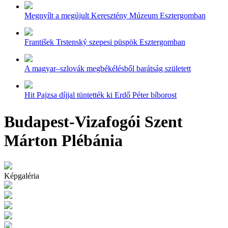
Megnyílt a megújult Keresztény Múzeum Esztergomban
František Trstenský szepesi püspök Esztergomban
A magyar–szlovák megbékélésből barátság született
Hit Pajzsa díjjal tüntették ki Erdő Péter bíborost
Budapest-Vizafogói Szent
Márton Plébánia
Képgaléria