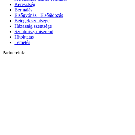
Keresztség
Bérmálás
Elsőgyónás - Elsőáldozás
Betegek szentsége
Házasság szentsége
Szentmise, miserend
Hitoktatás
Temetés
Partnereink: