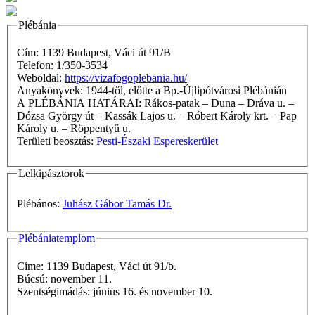
Plébánia
Cím: 1139 Budapest, Váci út 91/B
Telefon: 1/350-3534
Weboldal:
https://vizafogoplebania.hu/
Anyakönyvek: 1944-től, előtte a Bp.-Újlipótvárosi Plébánián
A PLÉBÁNIA HATÁRAI: Rákos-patak – Duna – Dráva u. –
Dózsa György út – Kassák Lajos u. – Róbert Károly krt. – Pap
Károly u. – Röppentyű u.
Területi beosztás:
Pesti-Északi Espereskerület
Lelkipásztorok
Plébános:
Juhász Gábor Tamás Dr.
Plébániatemplom
Címe: 1139 Budapest, Váci út 91/b.
Búcsú: november 11.
Szentségimádás: június 16. és november 10.