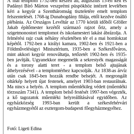
A mai templom 1752-ben készen áll, augusztus 15-én kelt és
Padányi Bíró Márton veszprémi püspökhöz intézett levelében
kéri a kegyúr a Szentháromság tiszteletére emelt templom
felszentelését. 1768-ig Dunabogdány filiája, ettől kezdve önálló
plébánia. Az Országos Levéltár az 1770 körüli időből Gföller
Jakab építőmester kezétől származó rajzot őriz, amely a
szigetmonostori templomot és iskolamesteri lakást ábrázolja. A
felmérési rajz csak néhány részletében tér el a mai homlokzat
képétôl. 1792-ben a királyi kamara, 1902-ben és 1921-ben a
Földművelésügyi Minisztérium, 1935-ben a Székesfőváros,
mint akkori kegyúr renováltatja, tetőzetét 1902-ben és 1935-
ben javítják. Ugyanekkor megemelik a sekrestyék magasságát
és a torony alatti teret - a templom belső ajtajának
áthelyezésével - a templomtérhez kapcsolják. Az 1838-as árvíz
után csak 1845-ben hozzák rendbe belsejét. A megrongált
oltárkép helyett újat festenek, amelyet 1903-ban restaurálnak.
Ma nincs a helyén. A templom műemlékileg védett (műemléki
törzsszám 7341). A templom belső festését 1997-ben végezték,
a kő tagozatok műemléki helyreállításával egyidőben. Az
egyházközség 1993-ban került a székesfehérvári
egyházmegyétôl az esztergom-budapesti főegyházmegyéhez.
Fotó: Ligeti Edina