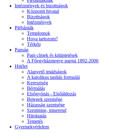
Plébániáknak
Intézmények és bizottságok
Központi hivatal
Bizottságok
Intézmények
Plébániák
Templomok
Hova tartozom?
Térkép
Papság
Papi címek és kitüntetések
A Főegyházmegye papjai 1892-2006
Hitélet
Alapvető imádságok
A katolikus tanítás formulái
Keresztség
Bérmálás
Elsőgyónás - Elsőáldozás
Betegek szentsége
Házasság szentsége
Szentmise, miserend
Hitoktatás
Temetés
Gyermekvédelem