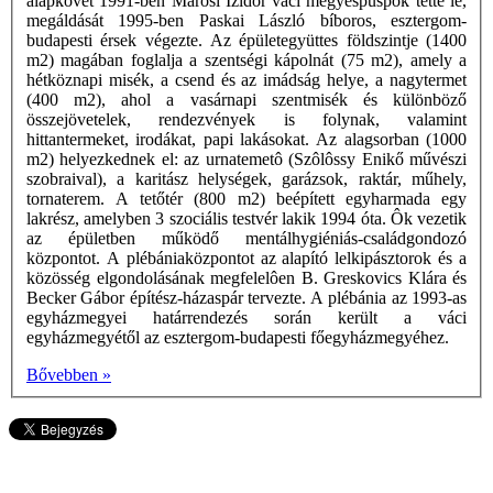
alapkövét 1991-ben Marosi Izidor váci megyéspüspök tette le,
megáldását 1995-ben Paskai László bíboros, esztergom-
budapesti érsek végezte. Az épületegyüttes földszintje (1400
m2) magában foglalja a szentségi kápolnát (75 m2), amely a
hétköznapi misék, a csend és az imádság helye, a nagytermet
(400 m2), ahol a vasárnapi szentmisék és különböző
összejövetelek, rendezvények is folynak, valamint
hittantermeket, irodákat, papi lakásokat. Az alagsorban (1000
m2) helyezkednek el: az urnatemetô (Szôlôssy Enikő művészi
szobraival), a karitász helységek, garázsok, raktár, műhely,
tornaterem. A tetőtér (800 m2) beépített egyharmada egy
lakrész, amelyben 3 szociális testvér lakik 1994 óta. Ôk vezetik
az épületben működő mentálhygiéniás-családgondozó
központot. A plébániaközpontot az alapító lelkipásztorok és a
közösség elgondolásának megfelelôen B. Greskovics Klára és
Becker Gábor építész-házaspár tervezte. A plébánia az 1993-as
egyházmegyei határrendezés során került a váci
egyházmegyétől az esztergom-budapesti főegyházmegyéhez.
Bővebben »