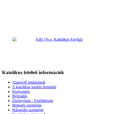
Katolikus hitéleti információk
Alapvető imádságok
A katolikus tanítás formulái
Keresztség
Bérmálás
Elsőgyónás - Elsőáldozás
Betegek szentsége
Házasság szentsége