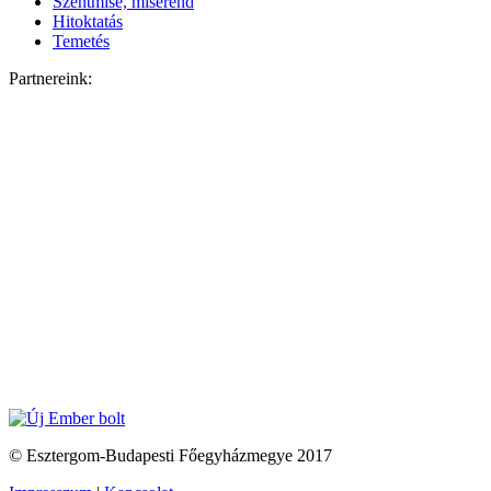
Szentmise, miserend
Hitoktatás
Temetés
Partnereink:
© Esztergom-Budapesti Főegyházmegye 2017