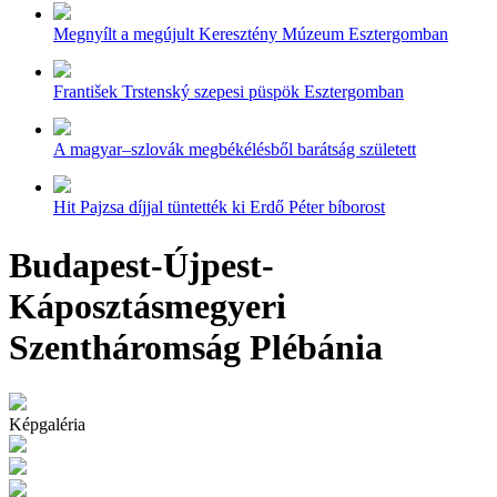
Megnyílt a megújult Keresztény Múzeum Esztergomban
František Trstenský szepesi püspök Esztergomban
A magyar–szlovák megbékélésből barátság született
Hit Pajzsa díjjal tüntették ki Erdő Péter bíborost
Budapest-Újpest-
Káposztásmegyeri
Szentháromság Plébánia
Képgaléria