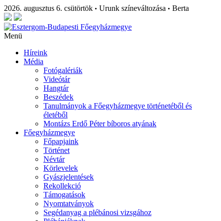
2026. augusztus 6. csütörtök
Urunk színeváltozása
Berta
•
•
Menü
Híreink
Média
Fotógalériák
Videótár
Hangtár
Beszédek
Tanulmányok a Főegyházmegye történetéből és
életéből
Montázs Erdő Péter bíboros atyának
Főegyházmegye
Főpapjaink
Történet
Névtár
Körlevelek
Gyászjelentések
Rekollekció
Támogatások
Nyomtatványok
Segédanyag a plébánosi vizsgához