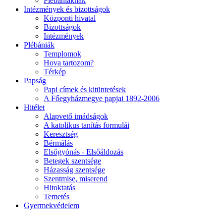
Plébániáknak
Intézmények és bizottságok
Központi hivatal
Bizottságok
Intézmények
Plébániák
Templomok
Hova tartozom?
Térkép
Papság
Papi címek és kitüntetések
A Főegyházmegye papjai 1892-2006
Hitélet
Alapvető imádságok
A katolikus tanítás formulái
Keresztség
Bérmálás
Elsőgyónás - Elsőáldozás
Betegek szentsége
Házasság szentsége
Szentmise, miserend
Hitoktatás
Temetés
Gyermekvédelem