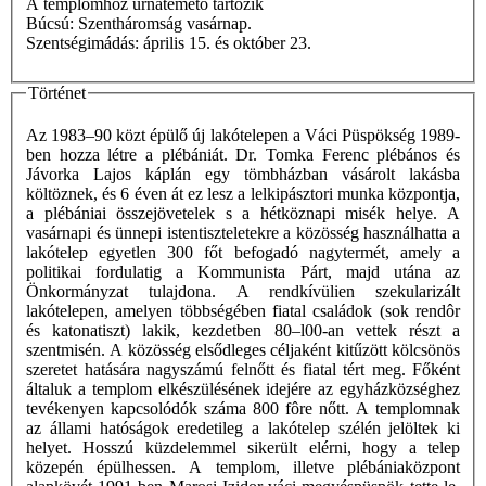
A templomhoz urnatemető tartozik
Búcsú: Szentháromság vasárnap.
Szentségimádás: április 15. és október 23.
Történet
Az 1983–90 közt épülő új lakótelepen a Váci Püspökség 1989-
ben hozza létre a plébániát. Dr. Tomka Ferenc plébános és
Jávorka Lajos káplán egy tömbházban vásárolt lakásba
költöznek, és 6 éven át ez lesz a lelkipásztori munka központja,
a plébániai összejövetelek s a hétköznapi misék helye. A
vasárnapi és ünnepi istentiszteletekre a közösség használhatta a
lakótelep egyetlen 300 főt befogadó nagytermét, amely a
politikai fordulatig a Kommunista Párt, majd utána az
Önkormányzat tulajdona. A rendkívülien szekularizált
lakótelepen, amelyen többségében fiatal családok (sok rendôr
és katonatiszt) lakik, kezdetben 80–l00-an vettek részt a
szentmisén. A közösség elsődleges céljaként kitűzött kölcsönös
szeretet hatására nagyszámú felnőtt és fiatal tért meg. Főként
általuk a templom elkészülésének idejére az egyházközséghez
tevékenyen kapcsolódók száma 800 fôre nőtt. A templomnak
az állami hatóságok eredetileg a lakótelep szélén jelöltek ki
helyet. Hosszú küzdelemmel sikerült elérni, hogy a telep
közepén épülhessen. A templom, illetve plébániaközpont