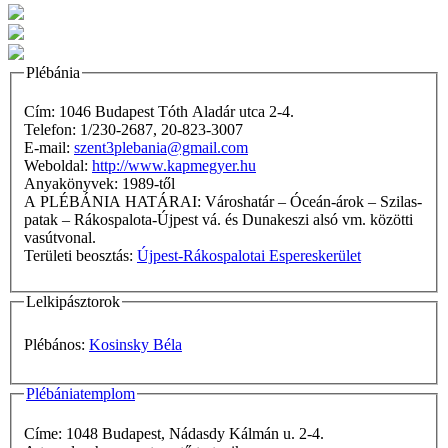
Plébánia
Cím: 1046 Budapest Tóth Aladár utca 2-4.
Telefon: 1/230-2687, 20-823-3007
E-mail:
szent3plebania@gmail.com
Weboldal:
http://www.kapmegyer.hu
Anyakönyvek: 1989-től
A PLÉBÁNIA HATÁRAI: Városhatár – Óceán-árok – Szilas-
patak – Rákospalota-Újpest vá. és Dunakeszi alsó vm. közötti
vasútvonal.
Területi beosztás:
Újpest-Rákospalotai Espereskerület
Lelkipásztorok
Plébános:
Kosinsky Béla
Plébániatemplom
Címe: 1048 Budapest, Nádasdy Kálmán u. 2-4.