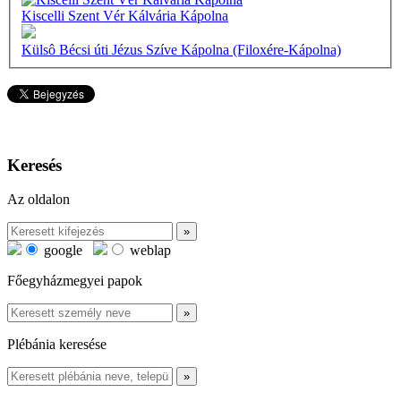
Kiscelli Szent Vér Kálvária Kápolna
Külsô Bécsi úti Jézus Szíve Kápolna (Filoxére-Kápolna)
Keresés
Az oldalon
google
weblap
Főegyházmegyei papok
Plébánia keresése