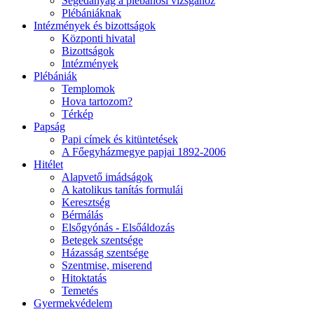
Segédanyag a plébánosi vizsgához
Plébániáknak
Intézmények és bizottságok
Központi hivatal
Bizottságok
Intézmények
Plébániák
Templomok
Hova tartozom?
Térkép
Papság
Papi címek és kitüntetések
A Főegyházmegye papjai 1892-2006
Hitélet
Alapvető imádságok
A katolikus tanítás formulái
Keresztség
Bérmálás
Elsőgyónás - Elsőáldozás
Betegek szentsége
Házasság szentsége
Szentmise, miserend
Hitoktatás
Temetés
Gyermekvédelem