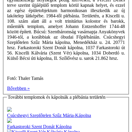
terve szerint újjáépülő templom körül kapnak helyet, és ezzel
az egész épületobjektum harmonikusan illeszkedik az új
lakótelep látképébe. 1984-től plébánia. Területén, a Kiscelli u.
108. szám alatt áll a volt trinitárius kolostor és barokk,
műemlék templom, amelyet Johann Entzenhoffer 1744-48
között épített. Búcsú: Szentháromság vasárnapja Anyakönyvek
1946-tól, a korábbiak az óbudai Főplébánián. Csúcshegyi
Szeplőtelen Szűz Mária kápolna, Menedékház u. 24. 20771
hrsz. Farkastoroki Szent Donát kápolna, 1037 Farkastoroki út
56. Kiscelli Kálvária (Szent Vér) kápolna, 1034 Doberdó u.
Külső Bécsi úti kápolna, II. Szőlővész u. sarok 21.862 hrsz.
Fotó: Thaler Tamás
Bővebben »
További templomok és kápolnák a plébánia területén
Csúcshegyi Szeplőtelen Szűz Mária-Kápolna
Farkastoroki Szent Donát Kápolna