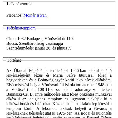
Lelkipásztorok
Plébános:
Molnár István
Plébániatemplom
Címe: 1032 Budapest, Vörösvári út 110.
Búcsú: Szentháromság vasárnapja
Szentségimádás: január 28. és június 7.
Történet
Az Óbudai Főplébánia területéből 1946-ban alakul önálló
lelkészségként Jézus és Mária Szíve titulussal, főleg a
hegyvidéken és a Bohn-téglagyár körül lakó hívek ellátására.
Első misézési hely a Vörösvári úti iskola tornaterme. 1948-ban
a Vörösvári út 108-110. sz. alatti adományozott telken
Balinszki-Cs. B. Imre működése alatt főleg önkéntes munkával
elkészül az ideiglenes templom és ugyanott alakítják ki a
lelkészi irodát és lakásokat. Közben hatalmas lakótelep létesül a
templom körül. A lebontott lakások helyett a Főváros a
lelkészeknek bérlakást utal ki 1975-ben. Az irodai és különféle
egyházközségi helyiségek pedig szervesen, a Perczel Dénes