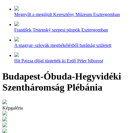
Megnyílt a megújult Keresztény Múzeum Esztergomban
František Trstenský szepesi püspök Esztergomban
A magyar–szlovák megbékélésből barátság született
Hit Pajzsa díjjal tüntették ki Erdő Péter bíborost
Budapest-Óbuda-Hegyvidéki
Szentháromság Plébánia
Képgaléria