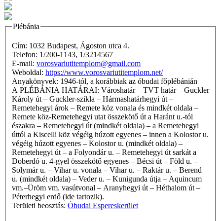
Plébánia
Cím: 1032 Budapest, Ágoston utca 4.
Telefon: 1/200-1143, 1/3214567
E-mail:
vorosvariutitemplom@gmail.com
Weboldal:
https://www.vorosvariutitemplom.net/
Anyakönyvek: 1946-tól, a korábbiak az óbudai főplébánián
A PLÉBÁNIA HATÁRAI: Városhatár – TVT határ – Guckler
Károly út – Guckler-szikla – Hármashatárhegyi út –
Remetehegyi árok – Remete köz vonala és mindkét oldala –
Remete köz-Remetehegyi utat összekötő út a Haránt u.-tól
északra – Remetehegyi út (mindkét oldala) – a Remetehegyi
úttól a Kiscelli köz végéig húzott egyenes – innen a Kolostor u.
végéig húzott egyenes – Kolostor u. (mindkét oldala) –
Remetehegyi út – a Folyondár u. – Remetehegyi út sarkát a
Doberdó u. 4-gyel összekötő egyenes – Bécsi út – Föld u. –
Solymár u. – Vihar u. vonala – Vihar u. – Raktár u. – Berend
u. (mindkét oldala) – Veder u. – Kunigunda útja – Aquincum
vm.–Üröm vm. vasútvonal – Aranyhegyi út – Héthalom út –
Péterhegyi erdő (ide tartozik).
Területi beosztás:
Óbudai Espereskerület