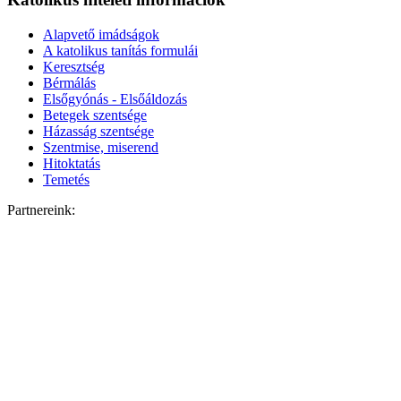
Alapvető imádságok
A katolikus tanítás formulái
Keresztség
Bérmálás
Elsőgyónás - Elsőáldozás
Betegek szentsége
Házasság szentsége
Szentmise, miserend
Hitoktatás
Temetés
Partnereink: