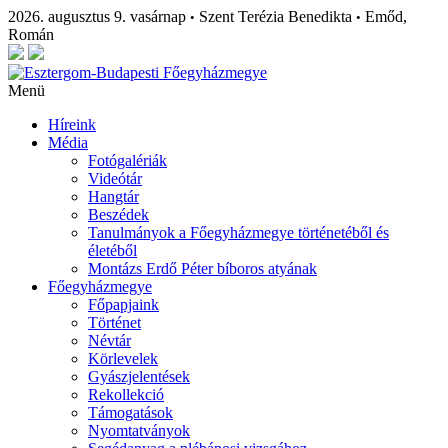
2026. augusztus 9. vasárnap
Szent Terézia Benedikta
Emőd,
•
•
Román
Menü
Híreink
Média
Fotógalériák
Videótár
Hangtár
Beszédek
Tanulmányok a Főegyházmegye történetéből és
életéből
Montázs Erdő Péter bíboros atyának
Főegyházmegye
Főpapjaink
Történet
Névtár
Körlevelek
Gyászjelentések
Rekollekció
Támogatások
Nyomtatványok