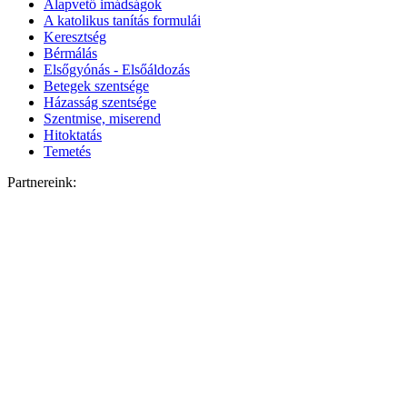
Alapvető imádságok
A katolikus tanítás formulái
Keresztség
Bérmálás
Elsőgyónás - Elsőáldozás
Betegek szentsége
Házasság szentsége
Szentmise, miserend
Hitoktatás
Temetés
Partnereink: