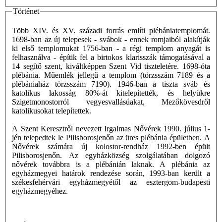
Történet
Több XIV. és XV. századi forrás említi plébániatemplomát.
1698-ban az új telepesek - svábok - ennek romjaiból alakítják
ki első templomukat 1756-ban - a régi templom anyagát is
felhasználva - építik fel a birtokos klarisszák támogatásával a
14 segítő szent, kiváltképpen Szent Vid tiszteletére. 1698-óta
plébánia. Műemlék jellegű a templom (törzsszám 7189 és a
plébániaház törzsszám 7190). 1946-ban a tiszta sváb és
katolikus lakosság 80%-át kitelepítették, és helyükre
Szigetmonostorról vegyesvallásúakat, Mezőkövesdről
katolikusokat telepítettek.
A Szent Keresztről nevezett Irgalmas Nővérek 1990. július 1-
jén telepedtek le Pilisborosjenőn az üres plébánia épületben. A
Nővérek számára új kolostor-rendház 1992-ben épült
Pilisborosjenőn. Az egyházközség szolgálatában dolgozó
nővérek továbbra is a plébánián laknak. A plébánia az
egyházmegyei határok rendezése során, 1993-ban került a
székesfehérvári egyházmegyétől az esztergom-budapesti
egyházmegyéhez.