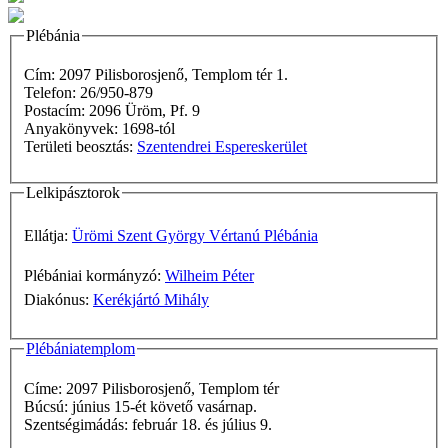
Plébánia
Cím: 2097 Pilisborosjenő, Templom tér 1.
Telefon: 26/950-879
Postacím: 2096 Üröm, Pf. 9
Anyakönyvek: 1698-tól
Területi beosztás:
Szentendrei Espereskerület
Lelkipásztorok
Ellátja:
Ürömi Szent György Vértanú Plébánia
Plébániai kormányzó:
Wilheim Péter
Diakónus:
Kerékjártó Mihály
Plébániatemplom
Címe: 2097 Pilisborosjenő, Templom tér
Búcsú: június 15-ét követő vasárnap.
Szentségimádás: február 18. és július 9.