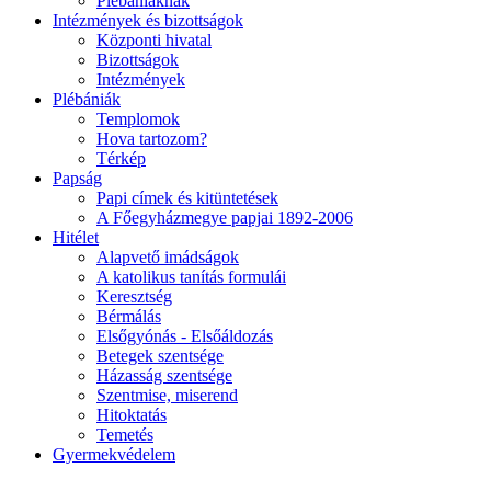
Plébániáknak
Intézmények és bizottságok
Központi hivatal
Bizottságok
Intézmények
Plébániák
Templomok
Hova tartozom?
Térkép
Papság
Papi címek és kitüntetések
A Főegyházmegye papjai 1892-2006
Hitélet
Alapvető imádságok
A katolikus tanítás formulái
Keresztség
Bérmálás
Elsőgyónás - Elsőáldozás
Betegek szentsége
Házasság szentsége
Szentmise, miserend
Hitoktatás
Temetés
Gyermekvédelem