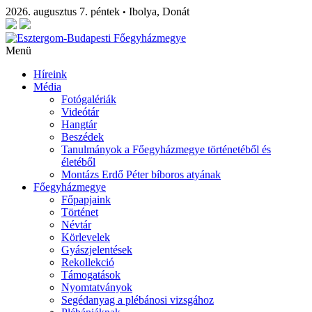
2026. augusztus 7. péntek
Ibolya, Donát
•
Menü
Híreink
Média
Fotógalériák
Videótár
Hangtár
Beszédek
Tanulmányok a Főegyházmegye történetéből és
életéből
Montázs Erdő Péter bíboros atyának
Főegyházmegye
Főpapjaink
Történet
Névtár
Körlevelek
Gyászjelentések
Rekollekció
Támogatások
Nyomtatványok
Segédanyag a plébánosi vizsgához