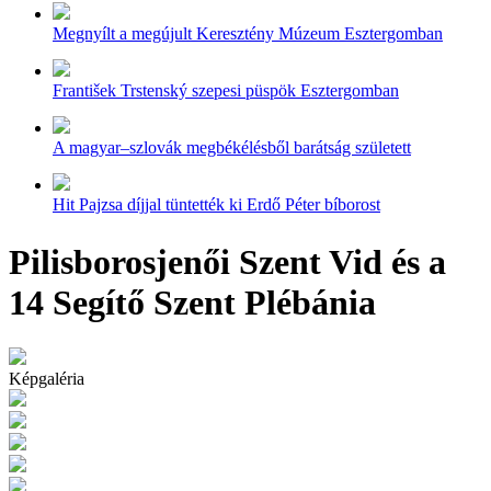
Megnyílt a megújult Keresztény Múzeum Esztergomban
František Trstenský szepesi püspök Esztergomban
A magyar–szlovák megbékélésből barátság született
Hit Pajzsa díjjal tüntették ki Erdő Péter bíborost
Pilisborosjenői Szent Vid és a
14 Segítő Szent Plébánia
Képgaléria