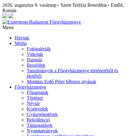
2026. augusztus 9. vasárnap
Szent Terézia Benedikta
Emőd,
•
•
Román
Menü
Híreink
Média
Fotógalériák
Videótár
Hangtár
Beszédek
Tanulmányok a Főegyházmegye történetéből és
életéből
Montázs Erdő Péter bíboros atyának
Főegyházmegye
Főpapjaink
Történet
Névtár
Körlevelek
Gyászjelentések
Rekollekció
Támogatások
Nyomtatványok