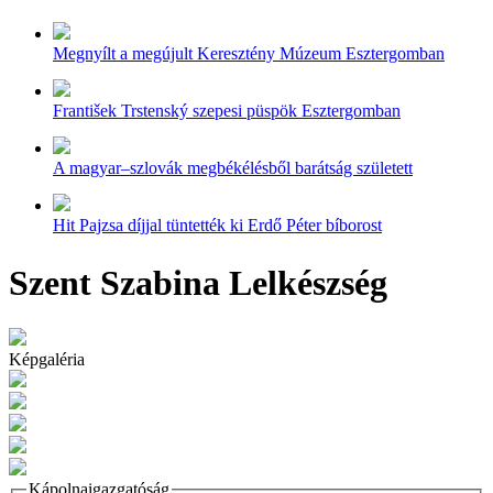
Megnyílt a megújult Keresztény Múzeum Esztergomban
František Trstenský szepesi püspök Esztergomban
A magyar–szlovák megbékélésből barátság született
Hit Pajzsa díjjal tüntették ki Erdő Péter bíborost
Szent Szabina Lelkészség
Képgaléria
Kápolnaigazgatóság