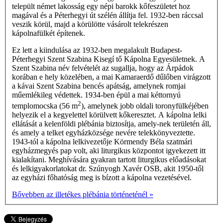
települt német lakosság egy népi barokk kőfeszületet hoz
magával és a Péterhegyi út szélén állítja fel. 1932-ben ráccsal
veszik körül, majd a körülötte vásárolt telekrészen
kápolnafülkét építenek.
Ez lett a kiindulása az 1932-ben megalakult Budapest-
Péterhegyi Szent Szabina Kisegí­ tő Kápolna Egyesületnek. A
Szent Szabina név felvételét az sugallja, hogy az Árpádok
korában e hely közelében, a mai Kamaraerdő dűlőben virágzott
a kávai Szent Szabina bencés apátság, amelynek romjai
műemlékileg védettek. 1934-ben épül a mai kéttornyú
2
templomocska (56 m
), amelynek jobb oldali toronyfülkéjében
helyezik el a kegyelettel körülvett kőkeresztet. A kápolna lelki
ellátását a kelenföldi plébánia biztosítja, amely-nek területén áll,
és amely a telket egyházközsége nevére telekkönyveztette.
1943-tól a kápolna lelkivezetője Körmendy Béla szatmári
egyházmegyés pap volt, aki liturgikus központot igyekezett itt
kialakítani. Meghívására gyakran tartott liturgikus előadásokat
és lelkigyakorlatokat dr. Szúnyogh Xavér OSB, akit 1950-től
az egyházi főhatóság meg is bízott a kápolna vezetésével.
Bővebben az illetékes plébánia történeténél »