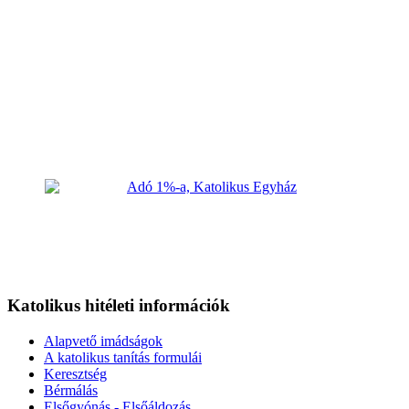
Katolikus hitéleti információk
Alapvető imádságok
A katolikus tanítás formulái
Keresztség
Bérmálás
Elsőgyónás - Elsőáldozás