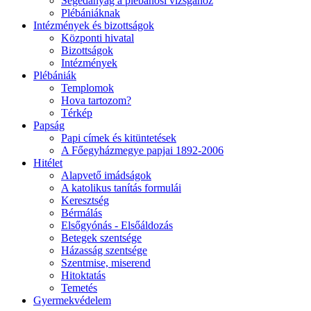
Segédanyag a plébánosi vizsgához
Plébániáknak
Intézmények és bizottságok
Központi hivatal
Bizottságok
Intézmények
Plébániák
Templomok
Hova tartozom?
Térkép
Papság
Papi címek és kitüntetések
A Főegyházmegye papjai 1892-2006
Hitélet
Alapvető imádságok
A katolikus tanítás formulái
Keresztség
Bérmálás
Elsőgyónás - Elsőáldozás
Betegek szentsége
Házasság szentsége
Szentmise, miserend
Hitoktatás
Temetés
Gyermekvédelem