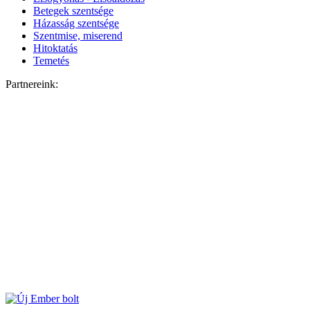
Betegek szentsége
Házasság szentsége
Szentmise, miserend
Hitoktatás
Temetés
Partnereink: