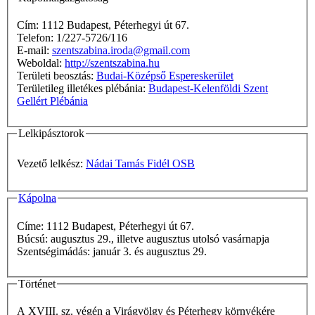
Cím: 1112 Budapest, Péterhegyi út 67.
Telefon: 1/227-5726/116
E-mail:
szentszabina.iroda@gmail.com
Weboldal:
http://szentszabina.hu
Területi beosztás:
Budai-Középső Espereskerület
Területileg illetékes plébánia:
Budapest-Kelenföldi Szent
Gellért Plébánia
Lelkipásztorok
Vezető lelkész:
Nádai Tamás Fidél OSB
Kápolna
Címe: 1112 Budapest, Péterhegyi út 67.
Búcsú: augusztus 29., illetve augusztus utolsó vasárnapja
Szentségimádás: január 3. és augusztus 29.
Történet
A XVIII. sz. végén a Virágvölgy és Péterhegy környékére