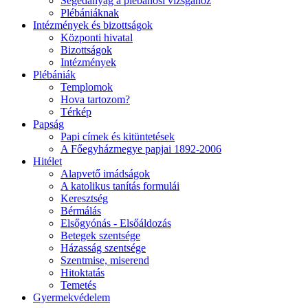
Segédanyag a plébánosi vizsgához
Plébániáknak
Intézmények és bizottságok
Központi hivatal
Bizottságok
Intézmények
Plébániák
Templomok
Hova tartozom?
Térkép
Papság
Papi címek és kitüntetések
A Főegyházmegye papjai 1892-2006
Hitélet
Alapvető imádságok
A katolikus tanítás formulái
Keresztség
Bérmálás
Elsőgyónás - Elsőáldozás
Betegek szentsége
Házasság szentsége
Szentmise, miserend
Hitoktatás
Temetés
Gyermekvédelem