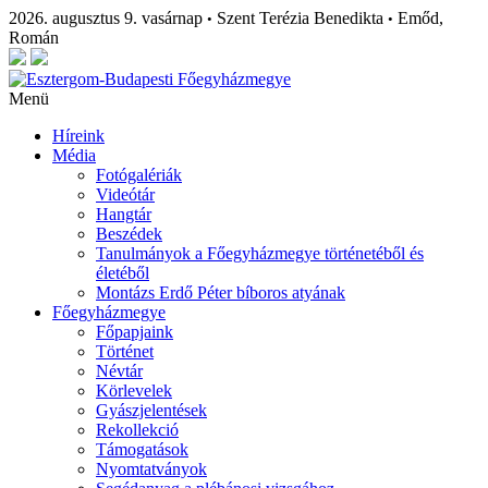
2026. augusztus 9. vasárnap
Szent Terézia Benedikta
Emőd,
•
•
Román
Menü
Híreink
Média
Fotógalériák
Videótár
Hangtár
Beszédek
Tanulmányok a Főegyházmegye történetéből és
életéből
Montázs Erdő Péter bíboros atyának
Főegyházmegye
Főpapjaink
Történet
Névtár
Körlevelek
Gyászjelentések
Rekollekció
Támogatások
Nyomtatványok