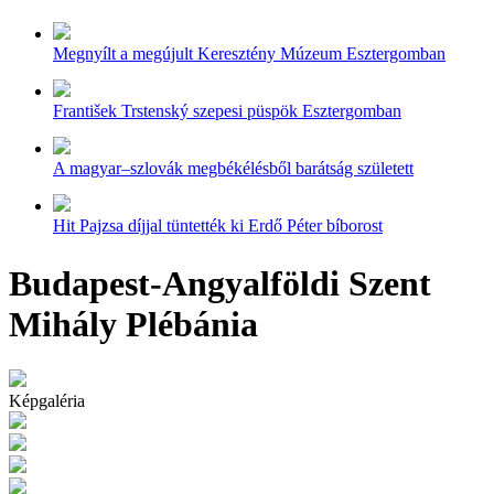
Megnyílt a megújult Keresztény Múzeum Esztergomban
František Trstenský szepesi püspök Esztergomban
A magyar–szlovák megbékélésből barátság született
Hit Pajzsa díjjal tüntették ki Erdő Péter bíborost
Budapest-Angyalföldi Szent
Mihály Plébánia
Képgaléria