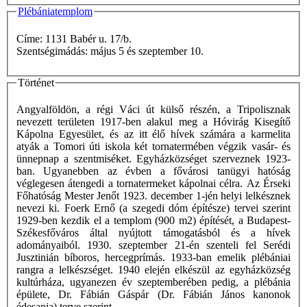
Plébániatemplom
Címe: 1131 Babér u. 17/b.
Szentségimádás: május 5 és szeptember 10.
Történet
Angyalföldön, a régi Váci út külső részén, a Tripolisznak
nevezett területen 1917-ben alakul meg a Hóvirág Kisegítő
Kápolna Egyesület, és az itt élő hívek számára a karmelita
atyák a Tomori úti iskola két tornatermében végzik vasár- és
ünnepnap a szentmiséket. Egyházközséget szerveznek 1923-
ban. Ugyanebben az évben a fővárosi tanügyi hatóság
véglegesen átengedi a tornatermeket kápolnai célra. Az Érseki
Főhatóság Mester Jenőt 1923. december 1-jén helyi lelkésznek
nevezi ki. Foerk Ernő (a szegedi dóm építésze) tervei szerint
1929-ben kezdik el a templom (900 m2) építését, a Budapest-
Székesfőváros által nyújtott támogatásból és a hívek
adományaiból. 1930. szeptember 21-én szenteli fel Serédi
Jusztinián bíboros, hercegprímás. 1933-ban emelik plébániai
rangra a lelkészséget. 1940 elején elkészül az egyházközség
kultúrháza, ugyanezen év szeptemberében pedig, a plébánia
épülete, Dr. Fábián Gáspár (Dr. Fábián János kanonok
édesapja) terve szerint.