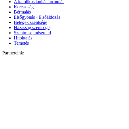
A katolikus tanítás formulái
Keresztség
Bérmálás
Elsőgyónás - Elsőáldozás
Betegek szentsége
Házasság szentsége
Szentmise, miserend
Hitoktatás
Temetés
Partnereink: