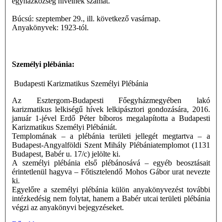
egyházközség híveinek számát.
Búcsú: szeptember 29., ill. következő vasárnap.
Anyakönyvek: 1923-tól.
Személyi plébánia:
Budapesti Karizmatikus Személyi Plébánia
Az Esztergom-Budapesti Főegyházmegyében lakó
karizmatikus lelkiségű hívek lelkipásztori gondozására, 2016.
január 1-jével Erdő Péter bíboros megalapította a Budapesti
Karizmatikus Személyi Plébániát.
Templomának – a plébánia területi jellegét megtartva – a
Budapest-Angyalföldi Szent Mihály Plébániatemplomot (1131
Budapest, Babér u. 17/c) jelölte ki.
A személyi plébánia első plébánosává – egyéb beosztásait
érintetlenül hagyva – Főtisztelendő Mohos Gábor urat nevezte
ki.
Egyelőre a személyi plébánia külön anyakönyvezést további
intézkedésig nem folytat, hanem a Babér utcai területi plébánia
végzi az anyakönyvi bejegyzéseket.