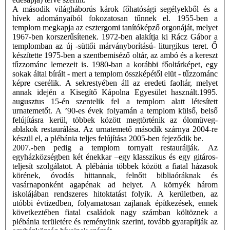
A második világháborús károk főhatósági segélyekből és a
hívek adományaiból fokozatosan tűnnek el. 1955-ben a
templom megkapja az esztergomi tanítóképző orgonáját, melyet
1967-ben korszerűsítenek. 1972-ben alakítja ki Rácz Gábor a
templomban az új -süttői márványborítású- liturgikus teret. Ő
készítette 1975-ben a szentbemiséző oltár, az ambó és a kereszt
tűzzománc lemezeit is. 1980-ban a korábbi főoltárképet, egy
sokak által bírált - mert a templom összképétől elüt - tűzzománc
képre cserélik. A sekrestyében áll az eredeti faoltár, melyet
annak idején a Kisegítő Kápolna Egyesület használt.1995.
augusztus 15-én szentelik fel a templom alatt létesített
urnatemetőt. A ’90-es évek folyamán a templom külső, belső
felújításra kerül, többek között megtörténik az ólomüveg-
ablakok restaurálása. Az urnatemető második szárnya 2004-re
készül el, a plébánia teljes felújítása 2005-ben fejeződik be.
2007.-ben pedig a templom tornyait restaurálják. Az
egyházközségben két énekkar –egy klasszikus és egy gitáros-
teljesít szolgálatot. A plébánia többek között a fiatal házasok
körének, óvodás hittannak, felnőtt bibliaóráknak és
vasárnaponként agapénak ad helyet. A környék három
iskolájában rendszeres hitoktatást folyik. A kerületben, az
utóbbi évtizedben, folyamatosan zajlanak építkezések, ennek
következtében fiatal családok nagy számban költöznek a
plébánia területére és reményünk szerint, tovább gyarapítják az