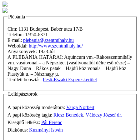
Plébánia
Cím: 1131 Budapest, Babér utca 17/B
Telefon: 1/350-6371
E-mail:
plebania@szentmihaly.hu
Weboldal:
http://www.szentmihaly.hu/
Anyakönyvek: 1923-tól
A PLÉBÁNIA HATÁRAI: Aquincum vm.–Rákosszentmihály
vm. vasútvonal – a Népsziget (vasútvonaltól délre eső része) –
Nagy-Duna – Rákos-patak – Hajdú köz vonala – Hajdú köz –
Fiastyúk u. – Násznagy u.
Területi beosztás:
Pesti-Északi Espereskerület
Lelkipásztorok
A papi közösség moderátora:
Varga Norbert
A papi közösség tagja:
Riesz Benedek
,
Válóczy József dr.
Kisegítő lelkész:
Pál Ferenc
Diakónus:
Kuzmányi István