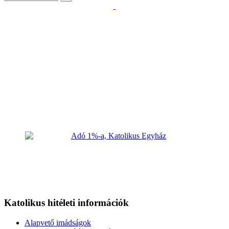
Katolikus hitéleti információk
Alapvető imádságok