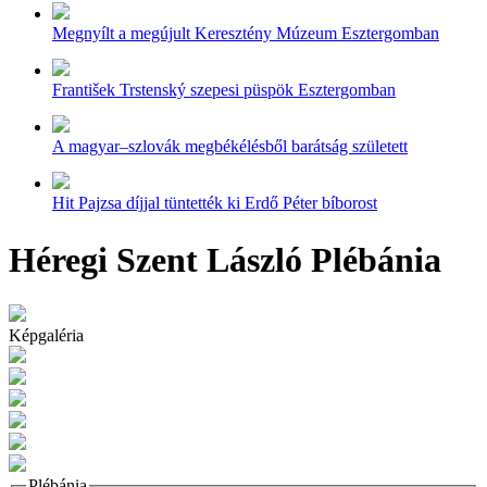
Megnyílt a megújult Keresztény Múzeum Esztergomban
František Trstenský szepesi püspök Esztergomban
A magyar–szlovák megbékélésből barátság született
Hit Pajzsa díjjal tüntették ki Erdő Péter bíborost
Héregi Szent László Plébánia
Képgaléria
Plébánia