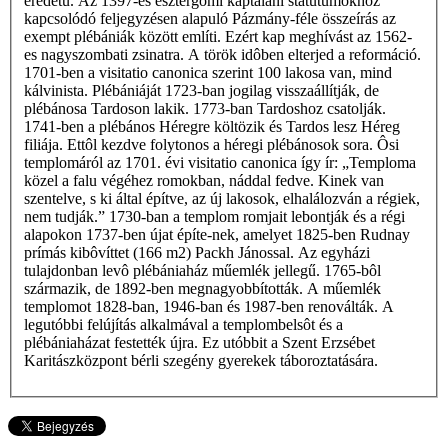
eredetű. Az 1397-es esztergomi káptalani statútumokhoz
kapcsolódó feljegyzésen alapuló Pázmány-féle összeírás az
exempt plébániák között említi. Ezért kap meghívást az 1562-
es nagyszombati zsinatra. A török idôben elterjed a reformáció.
1701-ben a visitatio canonica szerint 100 lakosa van, mind
kálvinista. Plébániáját 1723-ban jogilag visszaállítják, de
plébánosa Tardoson lakik. 1773-ban Tardoshoz csatolják.
1741-ben a plébános Héregre költözik és Tardos lesz Héreg
filiája. Ettôl kezdve folytonos a héregi plébánosok sora. Ôsi
templomáról az 1701. évi visitatio canonica így ír: „Temploma
közel a falu végéhez romokban, náddal fedve. Kinek van
szentelve, s ki által építve, az új lakosok, elhalálozván a régiek,
nem tudják.” 1730-ban a templom romjait lebontják és a régi
alapokon 1737-ben újat építe-nek, amelyet 1825-ben Rudnay
prímás kibôvíttet (166 m2) Packh Jánossal. Az egyházi
tulajdonban levô plébániaház műemlék jellegű. 1765-bôl
származik, de 1892-ben megnagyobbították. A műemlék
templomot 1828-ban, 1946-ban és 1987-ben renoválták. A
legutóbbi felújítás alkalmával a templombelsôt és a
plébániaházat festették újra. Ez utóbbit a Szent Erzsébet
Karitászközpont bérli szegény gyerekek táboroztatására.