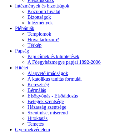
Plébániáknak
Intézmények és bizottságok
Központi hivatal
Bizottságok
Intézmények
Plébániák
Templomok
Hova tartozom?
Térkép
Papság
Papi címek és kitüntetések
A Főegyházmegye papjai 1892-2006
Hitélet
Alapvető imádságok
A katolikus tanítás formulái
Keresztség
Bérmálás
Elsőgyónás - Elsőáldozás
Betegek szentsége
Házasság szentsége
Szentmise, miserend
Hitoktatás
Temetés
Gyermekvédelem