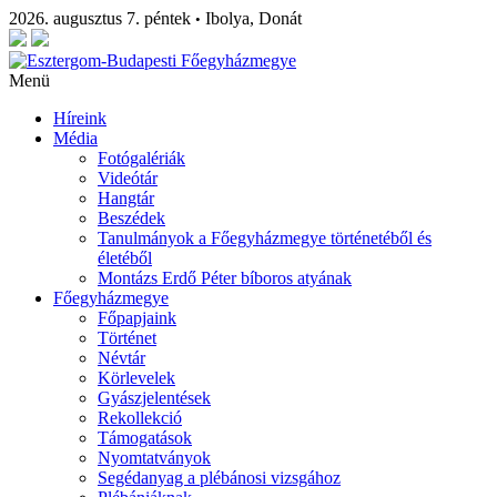
2026. augusztus 7. péntek
Ibolya, Donát
•
Menü
Híreink
Média
Fotógalériák
Videótár
Hangtár
Beszédek
Tanulmányok a Főegyházmegye történetéből és
életéből
Montázs Erdő Péter bíboros atyának
Főegyházmegye
Főpapjaink
Történet
Névtár
Körlevelek
Gyászjelentések
Rekollekció
Támogatások
Nyomtatványok
Segédanyag a plébánosi vizsgához