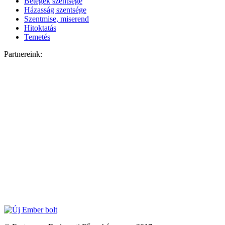
Betegek szentsége
Házasság szentsége
Szentmise, miserend
Hitoktatás
Temetés
Partnereink: