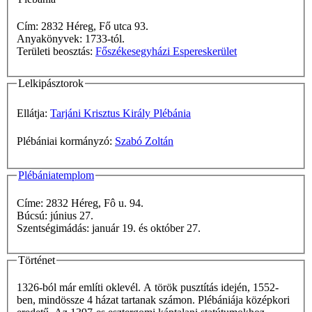
Cím: 2832 Héreg, Fő utca 93.
Anyakönyvek: 1733-tól.
Területi beosztás:
Főszékesegyházi Espereskerület
Lelkipásztorok
Ellátja:
Tarjáni Krisztus Király Plébánia
Plébániai kormányzó:
Szabó Zoltán
Plébániatemplom
Címe: 2832 Héreg, Fô u. 94.
Búcsú: június 27.
Szentségimádás: január 19. és október 27.
Történet
1326-ból már említi oklevél. A török pusztítás idején, 1552-
ben, mindössze 4 házat tartanak számon. Plébániája középkori