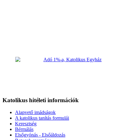
Katolikus hitéleti információk
Alapvető imádságok
A katolikus tanítás formulái
Keresztség
Bérmálás
Elsőgyónás - Elsőáldozás