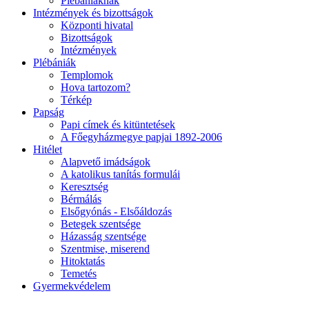
Plébániáknak
Intézmények és bizottságok
Központi hivatal
Bizottságok
Intézmények
Plébániák
Templomok
Hova tartozom?
Térkép
Papság
Papi címek és kitüntetések
A Főegyházmegye papjai 1892-2006
Hitélet
Alapvető imádságok
A katolikus tanítás formulái
Keresztség
Bérmálás
Elsőgyónás - Elsőáldozás
Betegek szentsége
Házasság szentsége
Szentmise, miserend
Hitoktatás
Temetés
Gyermekvédelem