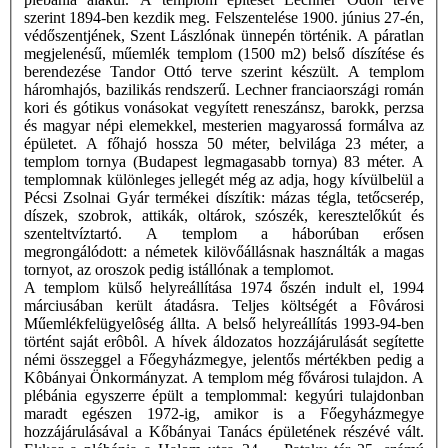
szerint 1894-ben kezdik meg. Felszentelése 1900. június 27-én,
védőszentjének, Szent Lászlónak ünnepén történik. A páratlan
megjelenésű, műemlék templom (1500 m2) belső díszítése és
berendezése Tandor Ottó terve szerint készült. A templom
háromhajós, bazilikás rendszerű. Lechner franciaországi román
kori és gótikus vonásokat vegyített reneszánsz, barokk, perzsa
és magyar népi elemekkel, mesterien magyarossá formálva az
épületet. A főhajó hossza 50 méter, belvilága 23 méter, a
templom tornya (Budapest legmagasabb tornya) 83 méter. A
templomnak különleges jellegét még az adja, hogy kívülbelül a
Pécsi Zsolnai Gyár termékei díszítik: mázas tégla, tetőcserép,
díszek, szobrok, attikák, oltárok, szószék, keresztelőkút és
szenteltvíztartó. A templom a háborúban erősen
megrongálódott: a németek kilövőállásnak használták a magas
tornyot, az oroszok pedig istállónak a templomot.
A templom külső helyreállítása 1974 őszén indult el, 1994
márciusában került átadásra. Teljes költségét a Fôvárosi
Műemlékfelügyelôség állta. A belső helyreállítás 1993-94-ben
történt saját erôbôl. A hívek áldozatos hozzájárulását segítette
némi összeggel a Főegyházmegye, jelentős mértékben pedig a
Kôbányai Önkormányzat. A templom még fővárosi tulajdon. A
plébánia egyszerre épült a templommal: kegyúri tulajdonban
maradt egészen 1972-ig, amikor is a Főegyházmegye
hozzájárulásával a Kőbányai Tanács épületének részévé vált.