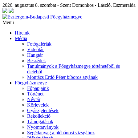
2026. augusztus 8. szombat
Szent Domonkos
László, Eszmeralda
•
•
Menü
Híreink
Média
Fotógalériák
Videótár
Hangtár
Beszédek
Tanulmányok a Főegyházmegye történetéből és
életéből
Montázs Erdő Péter bíboros atyának
Főegyházmegye
Főpapjaink
Történet
Névtár
Körlevelek
Gyászjelentések
Rekollekció
Támogatások
Nyomtatványok
Segédanyag a plébánosi vizsgához