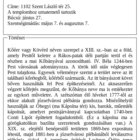
Címe: 1102 Szent László tér 25.
A templomhoz urnatemető tartozik
Búcsú: június 27.
Szentségimádás: május 7. és augusztus 7.
Történet
Kőéer vagy Kövérd néven szerepel a XIII. sz.–ban az a föld,
amely Pesttől keletre a Rákos-patak déli partján terül el és
részben a mai Kőbányával azonosítható. IV. Béla 1244-ben
Pest városának adományozza. A török idő után véglegesen
Pest tulajdona. Egyesek véleménye szerint a terület neve az itt
található kőrétegből, kőérből származik. Az itt bányászott követ
bőven használták fel Pest építkezéseinél. Az aknaszerűen
végzett kőfejtés megszűnt, de Kőbánya neve ma is emlékeztet
az egykori műveletre. A szétszórtan élő híveket 1777-tôl az
ekkor alakult józsefvárosi plébánia gondozza. Misézôhelyül
használják az Óhegyi (ma Kápolna téri) kis, barokk, műemlék
kápolnát, amelyet pestisjárvánnyal kapcsolatban 1740-ben
Conti Lipót építtetett fogadalomból. (Ez a kápolna ma a
görögkatolikus bazilita szerzetesek gondozásában van.) A
XIX. sz. elejétôl benépesülő területen 1869-ben expositura
létesül, majd 1881-ben a józsefvárosi plébániából leválasztva
plébánia alakul. A templom építését Lechner Ödön terve