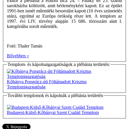
Ekkor a plébánia a Halom utca 24. – Pataky tér 25. számú
sarokházba költözött, amit bérleményként kapott. Ez az épület
1991-ben ismét műemléki besorolást kapott (10 éves szünetelés
után), egyúttal az Európa örökség része lett. A templom az
1997. évi LIV. törvény alapján 15 686. törzsszám alatt I.
kategóriába sorolt műemlék.
Fotó: Thaler Tamás
Bővebben »
Templom- és kápolnaigazgatóságok a plébánia területén:
Kőbánya Pongrácz-úti Föltámadott Krisztus
Templomigazgatóság
További templomok és kápolnák a plébánia területén
Budapest-Külső-Kőbányai Szent Család Templom