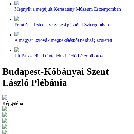
Megnyílt a megújult Keresztény Múzeum Esztergomban
František Trstenský szepesi püspök Esztergomban
A magyar–szlovák megbékélésből barátság született
Hit Pajzsa díjjal tüntették ki Erdő Péter bíborost
Budapest-Kőbányai Szent
László Plébánia
Képgaléria