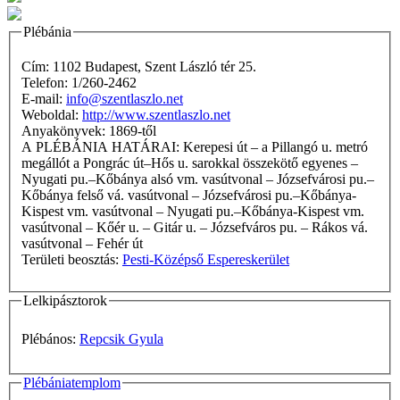
Plébánia
Cím: 1102 Budapest, Szent László tér 25.
Telefon: 1/260-2462
E-mail:
info@szentlaszlo.net
Weboldal:
http://www.szentlaszlo.net
Anyakönyvek: 1869-től
A PLÉBÁNIA HATÁRAI: Kerepesi út – a Pillangó u. metró
megállót a Pongrác út–Hős u. sarokkal összekötő egyenes –
Nyugati pu.–Kőbánya alsó vm. vasútvonal – Józsefvárosi pu.–
Kőbánya felső vá. vasútvonal – Józsefvárosi pu.–Kőbánya-
Kispest vm. vasútvonal – Nyugati pu.–Kőbánya-Kispest vm.
vasútvonal – Kőér u. – Gitár u. – Józsefváros pu. – Rákos vá.
vasútvonal – Fehér út
Területi beosztás:
Pesti-Középső Espereskerület
Lelkipásztorok
Plébános:
Repcsik Gyula
Plébániatemplom