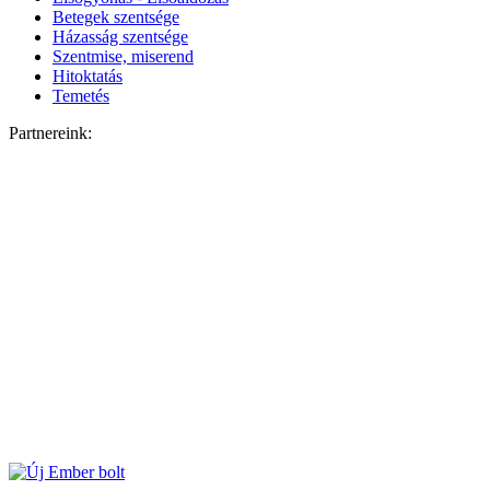
Betegek szentsége
Házasság szentsége
Szentmise, miserend
Hitoktatás
Temetés
Partnereink: