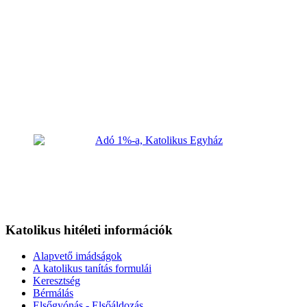
Katolikus hitéleti információk
Alapvető imádságok
A katolikus tanítás formulái
Keresztség
Bérmálás
Elsőgyónás - Elsőáldozás