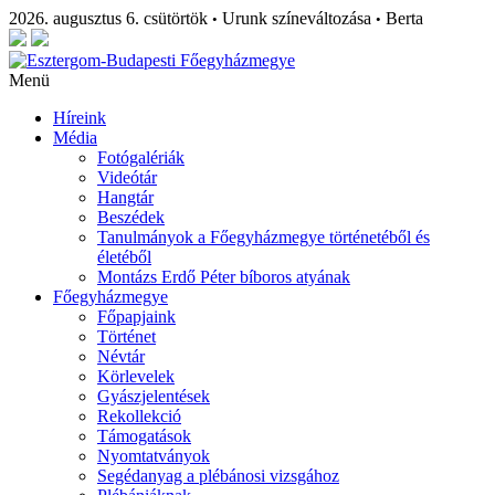
2026. augusztus 6. csütörtök
Urunk színeváltozása
Berta
•
•
Menü
Híreink
Média
Fotógalériák
Videótár
Hangtár
Beszédek
Tanulmányok a Főegyházmegye történetéből és
életéből
Montázs Erdő Péter bíboros atyának
Főegyházmegye
Főpapjaink
Történet
Névtár
Körlevelek
Gyászjelentések
Rekollekció
Támogatások
Nyomtatványok
Segédanyag a plébánosi vizsgához