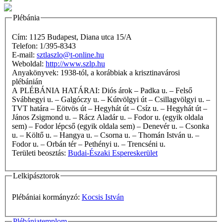
Plébánia
Cím: 1125 Budapest, Diana utca 15/A
Telefon: 1/395-8343
E-mail:
sztlaszlo@t-online.hu
Weboldal:
http://www.szlp.hu
Anyakönyvek: 1938-tól, a korábbiak a krisztinavárosi
plébánián
A PLÉBÁNIA HATÁRAI: Diós árok – Padka u. – Felső
Svábhegyi u. – Galgóczy u. – Kútvölgyi út – Csillagvölgyi u. –
TVT határa – Eötvös út – Hegyhát út – Csíz u. – Hegyhát út –
János Zsigmond u. – Rácz Aladár u. – Fodor u. (egyik oldala
sem) – Fodor lépcső (egyik oldala sem) – Denevér u. – Csonka
u. – Költő u. – Hangya u. – Csorna u. – Thomán István u. –
Fodor u. – Orbán tér – Pethényi u. – Trencséni u.
Területi beosztás:
Budai-Északi Espereskerület
Lelkipásztorok
Plébániai kormányzó:
Kocsis István
Plébániatemplom