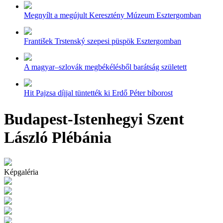
Megnyílt a megújult Keresztény Múzeum Esztergomban
František Trstenský szepesi püspök Esztergomban
A magyar–szlovák megbékélésből barátság született
Hit Pajzsa díjjal tüntették ki Erdő Péter bíborost
Budapest-Istenhegyi Szent
László Plébánia
Képgaléria