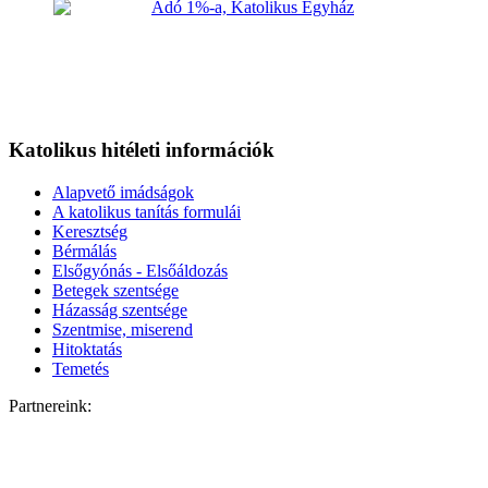
Katolikus hitéleti információk
Alapvető imádságok
A katolikus tanítás formulái
Keresztség
Bérmálás
Elsőgyónás - Elsőáldozás
Betegek szentsége
Házasság szentsége
Szentmise, miserend
Hitoktatás
Temetés
Partnereink: