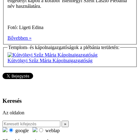
engedélyt kapott a korábbi 'Istenhegyi Szent László Plébánia'
név használatára.
Fotó: Ligeti Edina
Bővebben »
Templom- és kápolnaigazgatóságok a plébánia területén:
Kútvölgyi Szûz Mária Kápolnaigazgatóság
Keresés
Az oldalon
google
weblap