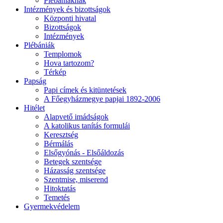
Plébániáknak
Intézmények és bizottságok
Központi hivatal
Bizottságok
Intézmények
Plébániák
Templomok
Hova tartozom?
Térkép
Papság
Papi címek és kitüntetések
A Főegyházmegye papjai 1892-2006
Hitélet
Alapvető imádságok
A katolikus tanítás formulái
Keresztség
Bérmálás
Elsőgyónás - Elsőáldozás
Betegek szentsége
Házasság szentsége
Szentmise, miserend
Hitoktatás
Temetés
Gyermekvédelem