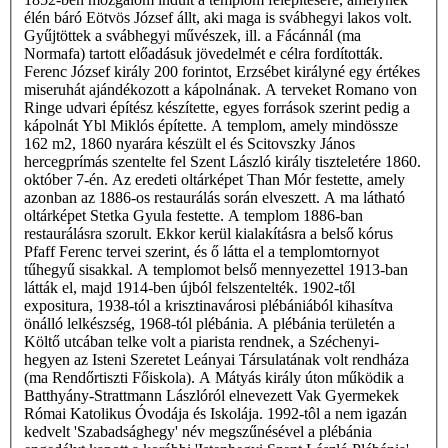
élén báró Eötvös József állt, aki maga is svábhegyi lakos volt.
Gyűjtöttek a svábhegyi művészek, ill. a Fácánnál (ma
Normafa) tartott előadásuk jövedelmét e célra fordították.
Ferenc József király 200 forintot, Erzsébet királyné egy értékes
miseruhát ajándékozott a kápolnának. A terveket Romano von
Ringe udvari építész készítette, egyes források szerint pedig a
kápolnát Ybl Miklós építette. A templom, amely mindössze
162 m2, 1860 nyarára készült el és Scitovszky János
hercegprímás szentelte fel Szent László király tiszteletére 1860.
október 7-én. Az eredeti oltárképet Than Mór festette, amely
azonban az 1886-os restaurálás során elveszett. A ma látható
oltárképet Stetka Gyula festette. A templom 1886-ban
restaurálásra szorult. Ekkor kerül kialakításra a belső kórus
Pfaff Ferenc tervei szerint, és ő látta el a templomtornyot
tűhegyű sisakkal. A templomot belső mennyezettel 1913-ban
látták el, majd 1914-ben újból felszentelték. 1902-től
expositura, 1938-tól a krisztinavárosi plébániából kihasítva
önálló lelkészség, 1968-tól plébánia. A plébánia területén a
Költő utcában telke volt a piarista rendnek, a Széchenyi-
hegyen az Isteni Szeretet Leányai Társulatának volt rendháza
(ma Rendőrtiszti Főiskola). A Mátyás király úton működik a
Batthyány-Strattmann Lászlóról elnevezett Vak Gyermekek
Római Katolikus Óvodája és Iskolája. 1992-tôl a nem igazán
kedvelt 'Szabadsághegy' név megszűnésével a plébánia