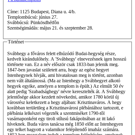
Címe: 1125 Budapest, Diana u. 4/b.
Templombúcsú: június 27.
Svábbúcsú: Pünkösdhétfôn
Szentségimádás: május 21. és szeptember 28.
Történet
Svábhegy a főváros felett elhúzódó Budai-hegység része,
kedvelt kirándulóhely. A 'Svábhegy' elnevezésnek igen hosszú
története van. Ez a név először csak 1833-ban jelenik meg.
1847-ben javaslat született arra, hogy az egész hegyet
Istenhegynek hívják, ami hivatalosan meg is történt, azonban
nem vált általánossá. (Ma az Istenhegy a Svábhegyet alkotó
hegyek egyike, amelyen a templom is épült.) Az elmúlt 50 év
alatt pedig 'Szabadsághegy' névre keresztelték át. A Svábhegy
jelentősége akkor kezdett növekedni, amikor 1780 körül új
városrész keletkezett a hegy aljában: Krisztinaváros. A hegy
korábban területileg a Krisztinavárosi plébániához tartozott, e
plébánia lelkészei végezték a szentmiséket 1790-tôl
vasárnaponként egy tiroli stílusú fakápolnában az itt lakó
híveknek. Buda város tanácsa még 1850 előtt az Istenhegyen
egy telket hagyott a valamikor felépítendő imaház számára.
1852-ben mozgalom indult a templom felépítésére, amelynek