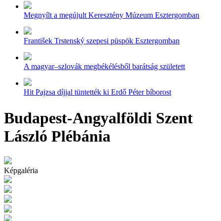
Megnyílt a megújult Keresztény Múzeum Esztergomban
František Trstenský szepesi püspök Esztergomban
A magyar–szlovák megbékélésből barátság született
Hit Pajzsa díjjal tüntették ki Erdő Péter bíborost
Budapest-Angyalföldi Szent
László Plébánia
Képgaléria