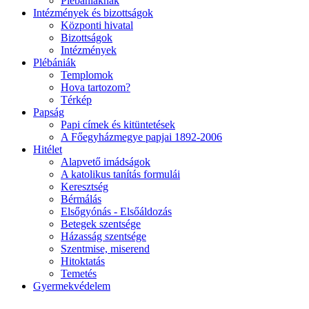
Plébániáknak
Intézmények és bizottságok
Központi hivatal
Bizottságok
Intézmények
Plébániák
Templomok
Hova tartozom?
Térkép
Papság
Papi címek és kitüntetések
A Főegyházmegye papjai 1892-2006
Hitélet
Alapvető imádságok
A katolikus tanítás formulái
Keresztség
Bérmálás
Elsőgyónás - Elsőáldozás
Betegek szentsége
Házasság szentsége
Szentmise, miserend
Hitoktatás
Temetés
Gyermekvédelem