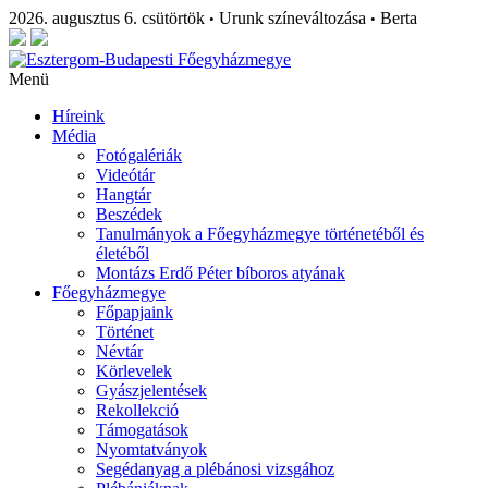
2026. augusztus 6. csütörtök
Urunk színeváltozása
Berta
•
•
Menü
Híreink
Média
Fotógalériák
Videótár
Hangtár
Beszédek
Tanulmányok a Főegyházmegye történetéből és
életéből
Montázs Erdő Péter bíboros atyának
Főegyházmegye
Főpapjaink
Történet
Névtár
Körlevelek
Gyászjelentések
Rekollekció
Támogatások
Nyomtatványok
Segédanyag a plébánosi vizsgához