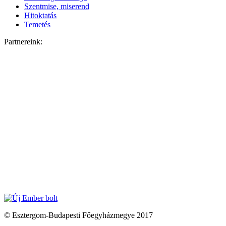
Szentmise, miserend
Hitoktatás
Temetés
Partnereink:
© Esztergom-Budapesti Főegyházmegye 2017