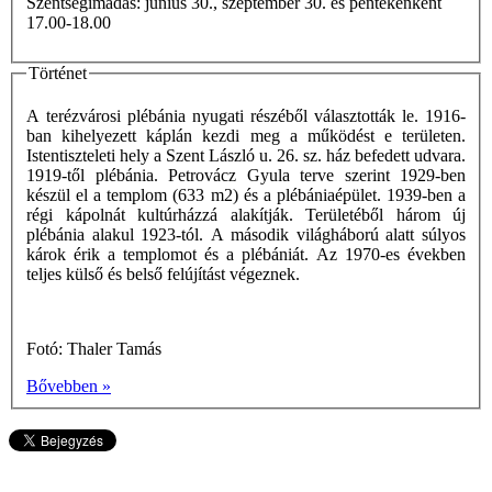
Szentségimádás: június 30., szeptember 30. és péntekenként
17.00-18.00
Történet
A terézvárosi plébánia nyugati részéből választották le. 1916-
ban kihelyezett káplán kezdi meg a működést e területen.
Istentiszteleti hely a Szent László u. 26. sz. ház befedett udvara.
1919-től plébánia. Petrovácz Gyula terve szerint 1929-ben
készül el a templom (633 m2) és a plébániaépület. 1939-ben a
régi kápolnát kultúrházzá alakítják. Területéből három új
plébánia alakul 1923-tól. A második világháború alatt súlyos
károk érik a templomot és a plébániát. Az 1970-es években
teljes külső és belső felújítást végeznek.
Fotó: Thaler Tamás
Bővebben »