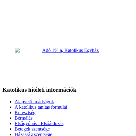
Katolikus hitéleti információk
Alapvető imádságok
A katolikus tanítás formulái
Keresztség
Bérmálás
Elsőgyónás - Elsőáldozás
Betegek szentsége
Házasság szentsége