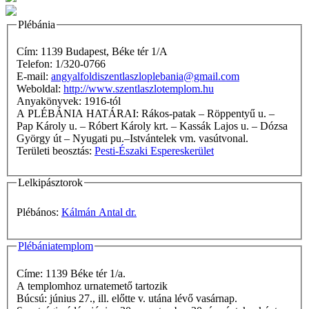
Plébánia
Cím: 1139 Budapest, Béke tér 1/A
Telefon: 1/320-0766
E-mail:
angyalfoldiszentlaszloplebania@gmail.com
Weboldal:
http://www.szentlaszlotemplom.hu
Anyakönyvek: 1916-tól
A PLÉBÁNIA HATÁRAI: Rákos-patak – Röppentyű u. –
Pap Károly u. – Róbert Károly krt. – Kassák Lajos u. – Dózsa
György út – Nyugati pu.–Istvántelek vm. vasútvonal.
Területi beosztás:
Pesti-Északi Espereskerület
Lelkipásztorok
Plébános:
Kálmán Antal dr.
Plébániatemplom
Címe: 1139 Béke tér 1/a.
A templomhoz urnatemető tartozik
Búcsú: június 27., ill. előtte v. utána lévő vasárnap.