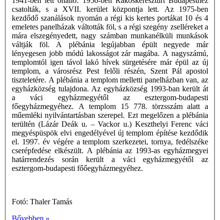
1941-ben lett önálló. 1950-ben Rákoskeresztúrt Budapesthez
csatolták, s a XVII. kerület központja lett. Az 1975-ben
kezdődő szanálások nyomán a régi kis kertes portákat 10 és 4
emeletes panelházak váltották föl, s a régi szegény zselléreket a
mára elszegényedett, nagy számban munkanélküli munkások
váltják föl. A plébánia legújabban épült negyede már
lényegesen jobb módú lakosságot zár magába. A nagyszámú,
templomtól igen távol lakó hívek sürgetésére már épül az új
templom, a városrész Pest felőli részén, Szent Pál apostol
tiszteletére. A plébánia a templom melletti panelházban van, az
egyházközség tulajdona. Az egyházközség 1993-ban került át
a váci egyházmegyétől az esztergom-budapesti
főegyházmegyéhez. A templom 15 778. törzsszám alatt a
műemléki nyilvántartásban szerepel. Ezt megelőzen a plébánia
terültén (Lázár Deák u. – Vackor u.) Keszthelyi Ferenc váci
megyéspüspök elvi engedélyével új templom építése kezdődik
el. 1997. év végére a templom szerkezetei, tornya, fedélszéke
cserépfedése elkészült. A plébánia az 1993-as egyházmegyei
határrendezés során került a váci egyházmegyétől az
esztergom-budapesti főőegyházmegyéhez.
Fotó: Thaler Tamás
Bővebben »