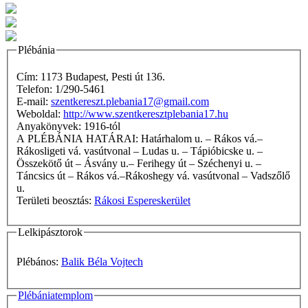
Plébánia
Cím: 1173 Budapest, Pesti út 136.
Telefon: 1/290-5461
E-mail:
szentkereszt.plebania17@gmail.com
Weboldal:
http://www.szentkeresztplebania17.hu
Anyakönyvek: 1916-tól
A PLÉBÁNIA HATÁRAI: Határhalom u. – Rákos vá.–
Rákosligeti vá. vasútvonal – Ludas u. – Tápióbicske u. –
Összekötő út – Ásvány u.– Ferihegy út – Széchenyi u. –
Táncsics út – Rákos vá.–Rákoshegy vá. vasútvonal – Vadszőlő
u.
Területi beosztás:
Rákosi Espereskerület
Lelkipásztorok
Plébános:
Balik Béla Vojtech
Plébániatemplom