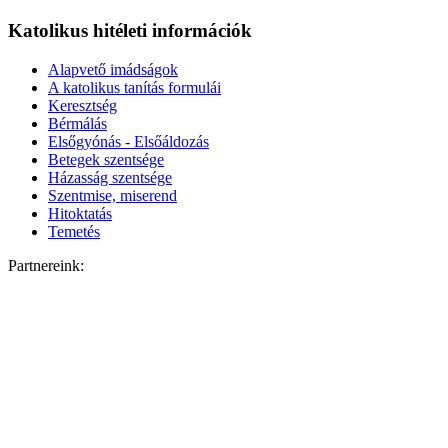
Katolikus hitéleti információk
Alapvető imádságok
A katolikus tanítás formulái
Keresztség
Bérmálás
Elsőgyónás - Elsőáldozás
Betegek szentsége
Házasság szentsége
Szentmise, miserend
Hitoktatás
Temetés
Partnereink: