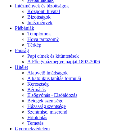
Plébániáknak
Intézmények és bizottságok
Központi hivatal
Bizottságok
Intézmények
Plébániák
Templomok
Hova tartozom?
Térkép
Papság
Papi címek és kitüntetések
A Főegyházmegye papjai 1892-2006
Hitélet
Alapvető imádságok
A katolikus tanítás formulái
Keresztség
Bérmálás
Elsőgyónás - Elsőáldozás
Betegek szentsége
Házasság szentsége
Szentmise, miserend
Hitoktatás
Temetés
Gyermekvédelem