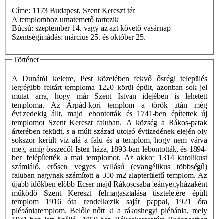
Címe: 1173 Budapest, Szent Kereszt tér
A templomhoz urnatemető tartozik
Búcsú: szeptember 14. vagy az azt követő vasárnap
Szentségimádás: március 25. és október 25.
Történet
A Dunától keletre, Pest közelében fekvő ősrégi település
legrégibb feltárt temploma 1220 körül épült, azonban sok jel
mutat arra, hogy már Szent István idejében is lehetett
temploma. Az Árpád-kori templom a török után még
évtizedekig állt, majd lebontották és 1741-ben építettek új
templomot Szent Kereszt faluban. A község a Rákos-patak
árterében feküdt, s a múlt század utolsó évtizedének elején oly
sokszor került víz alá a falu és a templom, hogy nem várva
meg, amíg összedől Isten háza, 1893-ban lebontották, és 1894-
ben felépítették a mai templomot. Az akkor 1314 katolikust
számláló, erősen vegyes vallású (evangélikus többségű)
faluban nagynak számított a 350 m2 alapterületű templom. Az
újabb időkben előbb Ecser majd Rákoscsaba leányegyházaként
működő Szent Kereszt felmagasztalása tiszteletére épült
templom 1916 óta rendelkezik saját pappal, 1921 óta
plébániatemplom. Belőle nőtt ki a rákoshegyi plébánia, mely