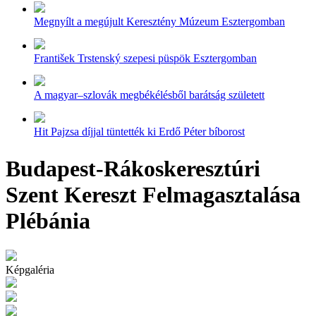
Megnyílt a megújult Keresztény Múzeum Esztergomban
František Trstenský szepesi püspök Esztergomban
A magyar–szlovák megbékélésből barátság született
Hit Pajzsa díjjal tüntették ki Erdő Péter bíborost
Budapest-Rákoskeresztúri
Szent Kereszt Felmagasztalása
Plébánia
Képgaléria