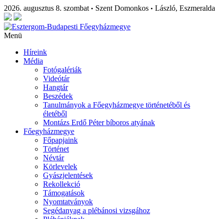
2026. augusztus 8. szombat
Szent Domonkos
László, Eszmeralda
•
•
Menü
Híreink
Média
Fotógalériák
Videótár
Hangtár
Beszédek
Tanulmányok a Főegyházmegye történetéből és
életéből
Montázs Erdő Péter bíboros atyának
Főegyházmegye
Főpapjaink
Történet
Névtár
Körlevelek
Gyászjelentések
Rekollekció
Támogatások
Nyomtatványok
Segédanyag a plébánosi vizsgához