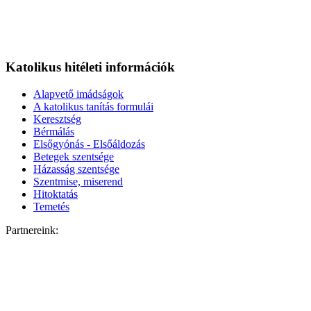
Katolikus hitéleti információk
Alapvető imádságok
A katolikus tanítás formulái
Keresztség
Bérmálás
Elsőgyónás - Elsőáldozás
Betegek szentsége
Házasság szentsége
Szentmise, miserend
Hitoktatás
Temetés
Partnereink: