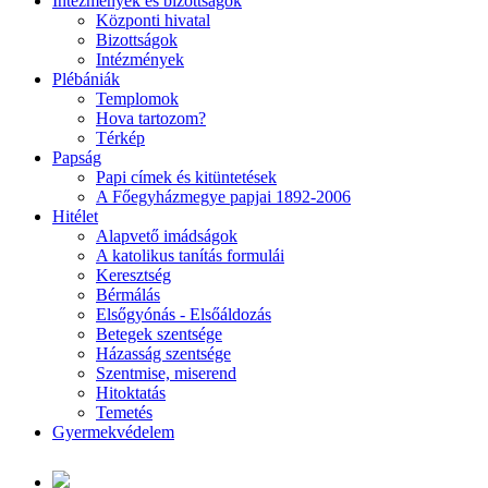
Intézmények és bizottságok
Központi hivatal
Bizottságok
Intézmények
Plébániák
Templomok
Hova tartozom?
Térkép
Papság
Papi címek és kitüntetések
A Főegyházmegye papjai 1892-2006
Hitélet
Alapvető imádságok
A katolikus tanítás formulái
Keresztség
Bérmálás
Elsőgyónás - Elsőáldozás
Betegek szentsége
Házasság szentsége
Szentmise, miserend
Hitoktatás
Temetés
Gyermekvédelem