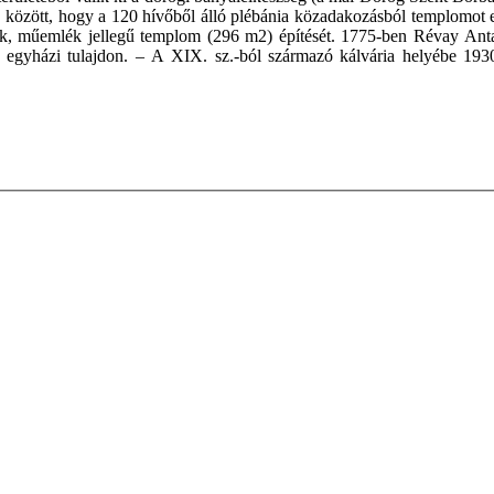
k között, hogy a 120 hívőből álló plébánia közadakozásból templomot e
, műemlék jellegű templom (296 m2) építését. 1775-ben Révay Antal p
 egyházi tulajdon. – A XIX. sz.-ból származó kálvária helyébe 1930-