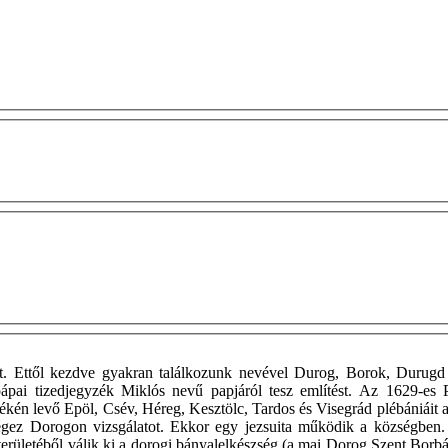
ént. Ettől kezdve gyakran találkozunk nevével Durog, Borok, Durug
ápai tizedjegyzék Miklós nevű papjáról tesz említést. Az 1629-es 
kén levő Epöl, Csév, Héreg, Kesztölc, Tardos és Visegrád plébániáit a
végez Dorogon vizsgálatot. Ekkor egy jezsuita működik a községben.
an területéből válik ki a dorogi bányalelkészség (a mai Dorog Szent 