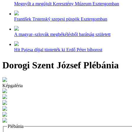
Megnyílt a megújult Keresztény Múzeum Esztergomban
František Trstenský szepesi püspök Esztergomban
A magyar–szlovák megbékélésből barátság született
Hit Pajzsa díjjal tüntették ki Erdő Péter bíborost
Dorogi Szent József Plébánia
Képgaléria
Plébánia