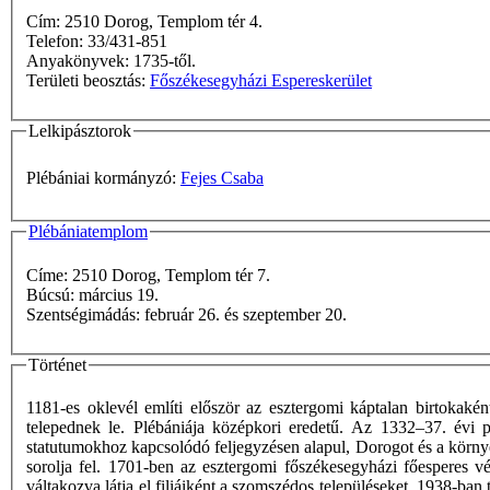
Cím: 2510 Dorog, Templom tér 4.
Telefon: 33/431-851
Anyakönyvek: 1735-től.
Területi beosztás:
Főszékesegyházi Espereskerület
Lelkipásztorok
Plébániai kormányzó:
Fejes Csaba
Plébániatemplom
Címe: 2510 Dorog, Templom tér 7.
Búcsú: március 19.
Szentségimádás: február 26. és szeptember 20.
Történet
1181-es oklevél említi először az esztergomi káptalan birtokak
telepednek le. Plébániája középkori eredetű. Az 1332–37. évi p
statutumokhoz kapcsolódó feljegyzésen alapul, Dorogot és a környé
sorolja fel. 1701-ben az esztergomi főszékesegyházi főesperes 
váltakozva látja el filiáiként a szomszédos településeket. 1938-b