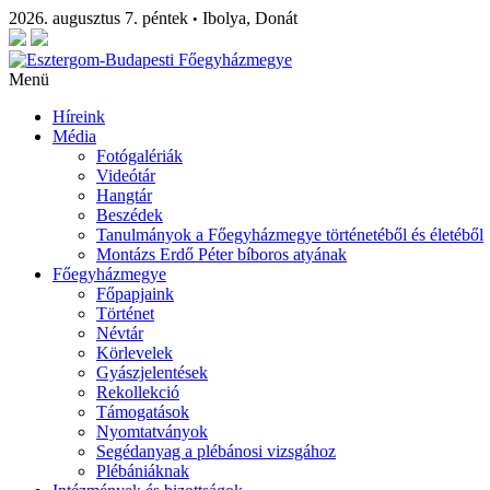
2026. augusztus 7. péntek
Ibolya, Donát
•
Menü
Híreink
Média
Fotógalériák
Videótár
Hangtár
Beszédek
Tanulmányok a Főegyházmegye történetéből és életéből
Montázs Erdő Péter bíboros atyának
Főegyházmegye
Főpapjaink
Történet
Névtár
Körlevelek
Gyászjelentések
Rekollekció
Támogatások
Nyomtatványok
Segédanyag a plébánosi vizsgához
Plébániáknak