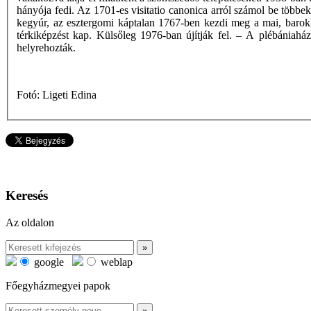
hányója fedi. Az 1701-es visitatio canonica arról számol be többe
kegyúr, az esztergomi káptalan 1767-ben kezdi meg a mai, barokk
térkiképzést kap. Külsőleg 1976-ban újítják fel. – A plébániaház
helyrehozták.
Fotó: Ligeti Edina
Keresés
Az oldalon
google
weblap
Főegyházmegyei papok