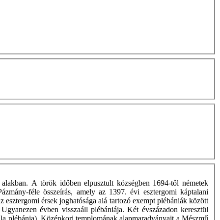
d alakban. A török időben elpusztult községben 1694-től németek
Pázmány-féle összeírás, amely az 1397. évi esztergomi káptalani
z esztergomi érsek joghatósága alá tartozó exempt plébániák között
 Ugyanezen évben visszaáll plébániája. Két évszázadon keresztül
Borbála plébánia). Középkori templomának alapmaradványait a Mészmű