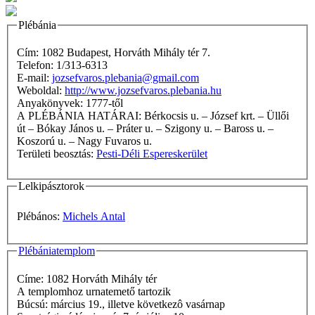
Plébánia
Cím: 1082 Budapest, Horváth Mihály tér 7.
Telefon: 1/313-6313
E-mail:
jozsefvaros.plebania@gmail.com
Weboldal:
http://www.jozsefvaros.plebania.hu
Anyakönyvek: 1777-től
A PLÉBÁNIA HATÁRAI: Bérkocsis u. – József krt. – Üllői
út – Bókay János u. – Práter u. – Szigony u. – Baross u. –
Koszorú u. – Nagy Fuvaros u.
Területi beosztás:
Pesti-Déli Espereskerület
Lelkipásztorok
Plébános:
Michels Antal
Plébániatemplom
Címe: 1082 Horváth Mihály tér
A templomhoz urnatemető tartozik
Búcsú: március 19., illetve következô vasárnap