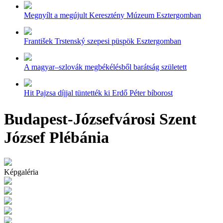
Megnyílt a megújult Keresztény Múzeum Esztergomban
František Trstenský szepesi püspök Esztergomban
A magyar–szlovák megbékélésből barátság született
Hit Pajzsa díjjal tüntették ki Erdő Péter bíborost
Budapest-Józsefvárosi Szent
József Plébánia
Képgaléria