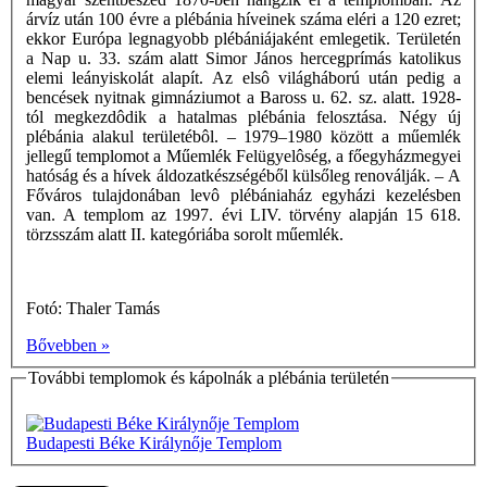
árvíz után 100 évre a plébánia híveinek száma eléri a 120 ezret;
ekkor Európa legnagyobb plébániájaként emlegetik. Területén
a Nap u. 33. szám alatt Simor János hercegprímás katolikus
elemi leányiskolát alapít. Az elsô világháború után pedig a
bencések nyitnak gimnáziumot a Baross u. 62. sz. alatt. 1928-
tól megkezdôdik a hatalmas plébánia felosztása. Négy új
plébánia alakul területébôl. – 1979–1980 között a műemlék
jellegű templomot a Műemlék Felügyelôség, a főegyházmegyei
hatóság és a hívek áldozatkészségéből külsőleg renoválják. – A
Főváros tulajdonában levô plébániaház egyházi kezelésben
van. A templom az 1997. évi LIV. törvény alapján 15 618.
törzsszám alatt II. kategóriába sorolt műemlék.
Fotó: Thaler Tamás
Bővebben »
További templomok és kápolnák a plébánia területén
Budapesti Béke Királynője Templom