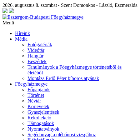
2026. augusztus 8. szombat
Szent Domonkos
László, Eszmeralda
•
•
Menü
Híreink
Média
Fotógalériák
Videótár
Hangtár
Beszédek
Tanulmányok a Főegyházmegye történetéből és
életéből
Montázs Erdő Péter bíboros atyának
Főegyházmegye
Főpapjaink
Történet
Névtár
Körlevelek
Gyászjelentések
Rekollekció
Támogatások
Nyomtatványok
Segédanyag a plébánosi vizsgához