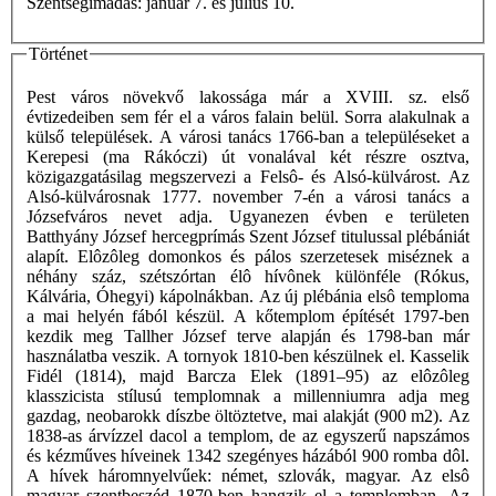
Szentségimádás: január 7. és július 10.
Történet
Pest város növekvő lakossága már a XVIII. sz. első
évtizedeiben sem fér el a város falain belül. Sorra alakulnak a
külső települések. A városi tanács 1766-ban a településeket a
Kerepesi (ma Rákóczi) út vonalával két részre osztva,
közigazgatásilag megszervezi a Felsô- és Alsó-külvárost. Az
Alsó-külvárosnak 1777. november 7-én a városi tanács a
Józsefváros nevet adja. Ugyanezen évben e területen
Batthyány József hercegprímás Szent József titulussal plébániát
alapít. Elôzôleg domonkos és pálos szerzetesek miséznek a
néhány száz, szétszórtan élô hívônek különféle (Rókus,
Kálvária, Óhegyi) kápolnákban. Az új plébánia elsô temploma
a mai helyén fából készül. A kőtemplom építését 1797-ben
kezdik meg Tallher József terve alapján és 1798-ban már
használatba veszik. A tornyok 1810-ben készülnek el. Kasselik
Fidél (1814), majd Barcza Elek (1891–95) az elôzôleg
klasszicista stílusú templomnak a millenniumra adja meg
gazdag, neobarokk díszbe öltöztetve, mai alakját (900 m2). Az
1838-as árvízzel dacol a templom, de az egyszerű napszámos
és kézműves híveinek 1342 szegényes házából 900 romba dôl.
A hívek háromnyelvűek: német, szlovák, magyar. Az elsô
magyar szentbeszéd 1870-ben hangzik el a templomban. Az