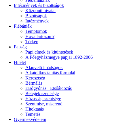
Plébániáknak
Intézmények és bizottságok
Központi hivatal
Bizottságok
Intézmények
Plébániák
Templomok
Hova tartozom?
Térkép
Papság
Papi címek és kitüntetések
A Főegyházmegye papjai 1892-2006
Hitélet
Alapvető imádságok
A katolikus tanítás formulái
Keresztség
Bérmálás
Elsőgyónás - Elsőáldozás
Betegek szentsége
Házasság szentsége
Szentmise, miserend
Hitoktatás
Temetés
Gyermekvédelem