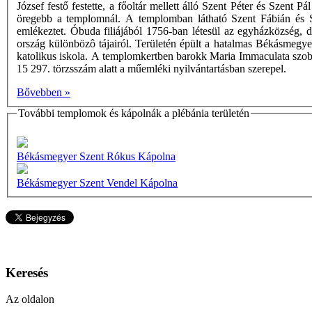
József festő festette, a főoltár mellett álló Szent Péter és Szen
öregebb a templomnál. A templomban látható Szent Fábián és S
emlékeztet. Óbuda filiájából 1756-ban létesül az egyházközség, d
ország különbözô tájairól. Területén épült a hatalmas Békásmegyer
katolikus iskola. A templomkertben barokk Maria Immaculata szobor
15 297. törzsszám alatt a műemléki nyilvántartásban szerepel.
Bővebben »
További templomok és kápolnák a plébánia területén
Békásmegyer Szent Rókus Kápolna
Békásmegyer Szent Vendel Kápolna
Keresés
Az oldalon