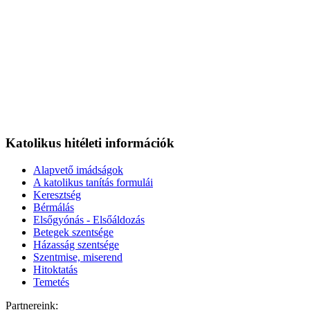
Katolikus hitéleti információk
Alapvető imádságok
A katolikus tanítás formulái
Keresztség
Bérmálás
Elsőgyónás - Elsőáldozás
Betegek szentsége
Házasság szentsége
Szentmise, miserend
Hitoktatás
Temetés
Partnereink: