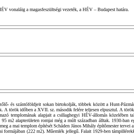
láb utcától a HÉV vonaláig a magasfeszültségi vezeték, a HÉV – Budapest határa.
ő- és szántóföldjeit sokan birtokolják, többek között a Hunt-Pázmán
iek. A török időben a XVII. sz. második felére teljesen elpusztul. A törö
mazó templomának alapjait a csillaghegyi HÉV-állomás közelében tal
, 95 m2 alapterületen romjai még a múlt században álltak. 1930-ban egy
meg a mai templom építését Scháden János Mihály építômester tervei al
mai formájában (222 m2). Műemlék jellegű. Falait 1929-ben támpillérekk