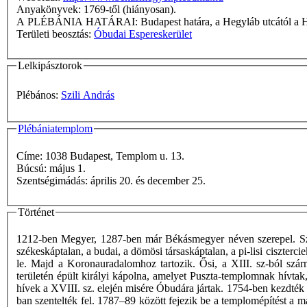
Anyakönyvek: 1769-től (hiányosan).
A PLÉBÁNIA HATÁRAI: Budapest határa, a Hegy
Területi beosztás:
Óbudai Espereskerület
Lelkipásztorok
Plébános:
Szili András
Plébániatemplom
Címe: 1038 Budapest, Templom u. 13.
Búcsú: május 1.
Szentségimádás: április 20. és december 25.
Történet
1212-ben Megyer, 1287-ben már Békásmegyer néven szerepel. Szől
székeskáptalan, a budai, a dömösi társaskáptalan, a pi-lisi ciszterc
le. Majd a Koronauradalomhoz tartozik. Ősi, a XIII. sz-ból szár
területén épült királyi kápolna, amelyet Puszta-templomnak hívtak
hívek a XVIII. sz. elején misére Óbudára jártak. 1754-ben kezdték 
ban szentelték fel. 1787–89 között fejezik be a templomépítést a 