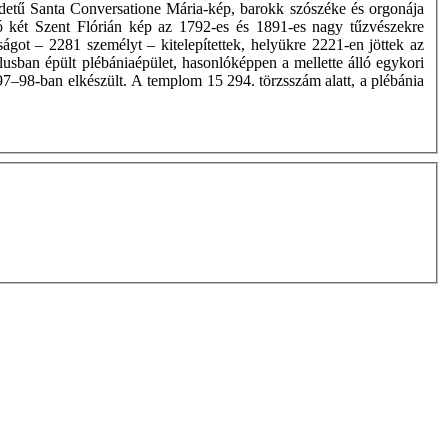
eredetű Santa Conversatione Mária-kép, barokk szószéke és orgonája
 két Szent Flórián kép az 1792-es és 1891-es nagy tűzvészekre
ágot – 2281 személyt – kitelepítettek, helyükre 2221-en jöttek az
lusban épült plébániaépület, hasonlóképpen a mellette álló egykori
97–98-ban elkészült. A templom 15 294. törzsszám alatt, a plébánia