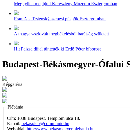
Megnyílt a megújult Keresztény Múzeum Esztergomban
František Trstenský szepesi püspök Esztergomban
A magyar–szlovák megbékélésből barátság született
Hit Pajzsa díjjal tüntették ki Erdő Péter bíborost
Budapest-Békásmegyer-Ófalui S
Képgaléria
Plébánia
Cím: 1038 Budapest, Templom utca 18.
E-mail:
bekaspleb@communio.hu
Weboldal:
http://www.bekasmegyer.plebania.hu