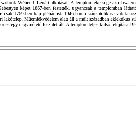
t Pál szobrok Wéber J. Lénárt alkotásai. A templom ékessége az olasz 
ebestyén képet 1867-ben festették, ugyancsak a templomban látható
e csak 1769-ben kap plébánost. 1946-ban a színkatolikus sváb lakoss
i lakótelep. Műemlékvédelem alatt áll a múlt században eklektikus stí
 és egy nagyméretű feszület áll. A templom teljes külsô felújítása 19