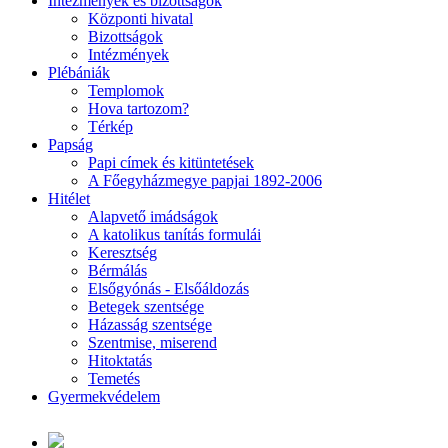
Intézmények és bizottságok
Központi hivatal
Bizottságok
Intézmények
Plébániák
Templomok
Hova tartozom?
Térkép
Papság
Papi címek és kitüntetések
A Főegyházmegye papjai 1892-2006
Hitélet
Alapvető imádságok
A katolikus tanítás formulái
Keresztség
Bérmálás
Elsőgyónás - Elsőáldozás
Betegek szentsége
Házasság szentsége
Szentmise, miserend
Hitoktatás
Temetés
Gyermekvédelem