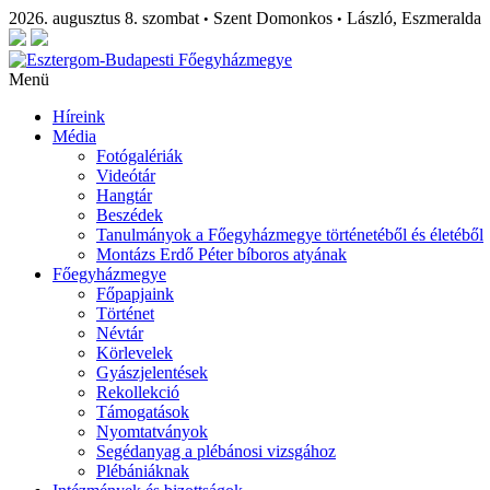
2026. augusztus 8. szombat
Szent Domonkos
László, Eszmeralda
•
•
Menü
Híreink
Média
Fotógalériák
Videótár
Hangtár
Beszédek
Tanulmányok a Főegyházmegye történetéből és életéből
Montázs Erdő Péter bíboros atyának
Főegyházmegye
Főpapjaink
Történet
Névtár
Körlevelek
Gyászjelentések
Rekollekció
Támogatások
Nyomtatványok
Segédanyag a plébánosi vizsgához
Plébániáknak