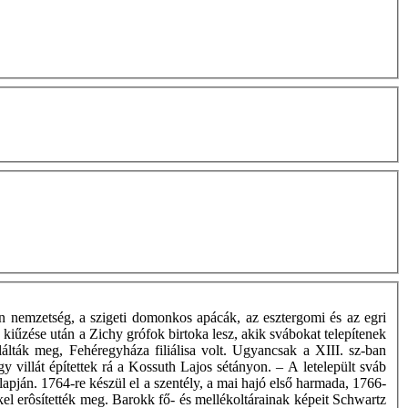
 nemzetség, a szigeti domonkos apácák, az esztergomi és az egri
k kiűzése után a Zichy grófok birtoka lesz, akik svábokat telepítenek
álták meg, Fehéregyháza filiálisa volt. Ugyancsak a XIII. sz-ban
 villát építettek rá a Kossuth Lajos sétányon. – A letelepült sváb
apján. 1764-re készül el a szentély, a mai hajó első harmada, 1766-
el erôsítették meg. Barokk fő- és mellékoltárainak képeit Schwartz