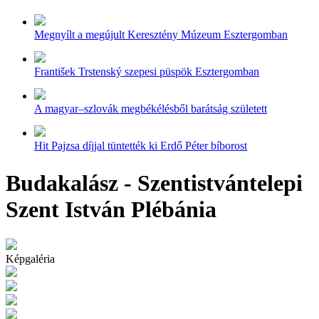
Megnyílt a megújult Keresztény Múzeum Esztergomban
František Trstenský szepesi püspök Esztergomban
A magyar–szlovák megbékélésből barátság született
Hit Pajzsa díjjal tüntették ki Erdő Péter bíborost
Budakalász - Szentistvántelepi
Szent István Plébánia
Képgaléria