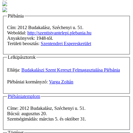
Plébánia
Cím: 2012 Budakalász, Széchenyi u. 51.
Weboldal:
http://szentistvantelepi.plebania.hu
Anyakönyvek: 1948-tól.
Területi beosztás:
Szentendrei Espereskerület
Lelkipásztorok
Ellátja:
Budakalászi Szent Kereszt Felmagasztalása Plébánia
Plébániai kormányzó:
Varga Zoltán
Plébániatemplom
Címe: 2012 Budakalász, Széchenyi u. 51.
Búcsú: augusztus 20.
Szentségimádás: március 5. és október 31.
Történet