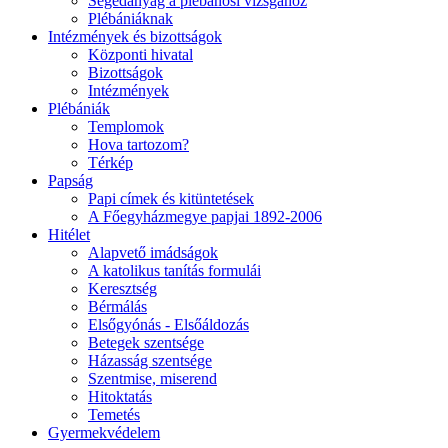
Segédanyag a plébánosi vizsgához
Plébániáknak
Intézmények és bizottságok
Központi hivatal
Bizottságok
Intézmények
Plébániák
Templomok
Hova tartozom?
Térkép
Papság
Papi címek és kitüntetések
A Főegyházmegye papjai 1892-2006
Hitélet
Alapvető imádságok
A katolikus tanítás formulái
Keresztség
Bérmálás
Elsőgyónás - Elsőáldozás
Betegek szentsége
Házasság szentsége
Szentmise, miserend
Hitoktatás
Temetés
Gyermekvédelem