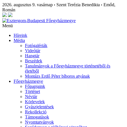
2026. augusztus 9. vasárnap
Szent Terézia Benedikta
Emőd,
•
•
Román
Menü
Híreink
Média
Fotógalériák
Videótár
Hangtár
Beszédek
Tanulmányok a Főegyházmegye történetéből és
életéből
Montázs Erdő Péter bíboros atyának
Főegyházmegye
Főpapjaink
Történet
Névtár
Körlevelek
Gyászjelentések
Rekollekció
Támogatások
Nyomtatványok