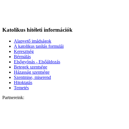
Katolikus hitéleti információk
Alapvető imádságok
A katolikus tanítás formulái
Keresztség
Bérmálás
Elsőgyónás - Elsőáldozás
Betegek szentsége
Házasság szentsége
Szentmise, miserend
Hitoktatás
Temetés
Partnereink: