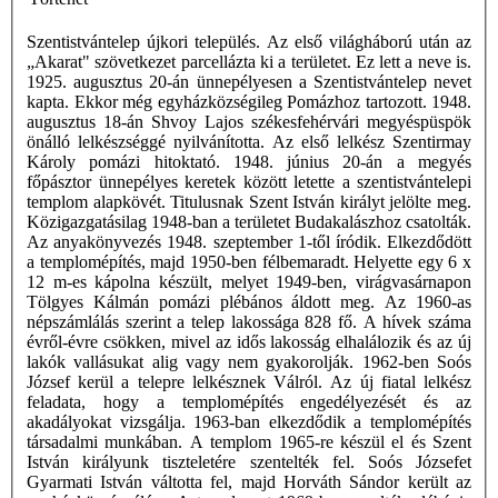
Szentistvántelep újkori település. Az első világháború után az
„Akarat" szövetkezet parcellázta ki a területet. Ez lett a neve is.
1925. augusztus 20-án ünnepélyesen a Szentistvántelep nevet
kapta. Ekkor még egyházközségileg Pomázhoz tartozott. 1948.
augusztus 18-án Shvoy Lajos székesfehérvári megyéspüspök
önálló lelkészséggé nyilvánította. Az első lelkész Szentirmay
Károly pomázi hitoktató. 1948. június 20-án a megyés
főpásztor ünnepélyes keretek között letette a szentistvántelepi
templom alapkövét. Titulusnak Szent István királyt jelölte meg.
Közigazgatásilag 1948-ban a területet Budakalászhoz csatolták.
Az anyakönyvezés 1948. szeptember 1-től íródik. Elkezdődött
a templomépítés, majd 1950-ben félbemaradt. Helyette egy 6 x
12 m-es kápolna készült, melyet 1949-ben, virágvasárnapon
Tölgyes Kálmán pomázi plébános áldott meg. Az 1960-as
népszámlálás szerint a telep lakossága 828 fő. A hívek száma
évről-évre csökken, mivel az idős lakosság elhalálozik és az új
lakók vallásukat alig vagy nem gyakorolják. 1962-ben Soós
József kerül a telepre lelkésznek Válról. Az új fiatal lelkész
feladata, hogy a templomépítés engedélyezését és az
akadályokat vizsgálja. 1963-ban elkezdődik a templomépítés
társadalmi munkában. A templom 1965-re készül el és Szent
István királyunk tiszteletére szentelték fel. Soós Józsefet
Gyarmati István váltotta fel, majd Horváth Sándor került az