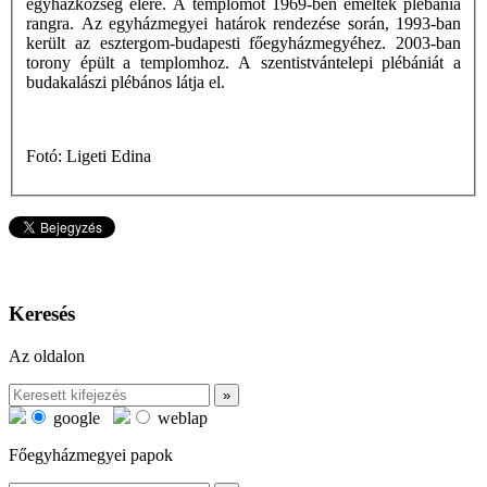
egyházközség élére. A templomot 1969-ben emelték plébánia
rangra. Az egyházmegyei határok rendezése során, 1993-ban
került az esztergom-budapesti főegyházmegyéhez. 2003-ban
torony épült a templomhoz. A szentistvántelepi plébániát a
budakalászi plébános látja el.
Fotó: Ligeti Edina
Keresés
Az oldalon
google
weblap
Főegyházmegyei papok