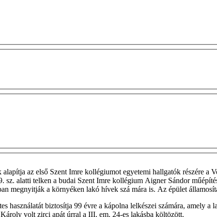
k alapítja az első Szent Imre kollégiumot egyetemi hallgatók részére a
9. sz. alatti telken a budai Szent Imre kollégium Aigner Sándor műépíté
an megnyitják a környéken lakó hívek szá­ mára is. Az épület államosí
tes használatát biztosítja 99 évre a kápolna lelkészei számára, amely a
ároly volt zirci apát úrral a III. em. 24-es lakásba költözött.