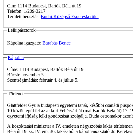
Cím: 1114 Budapest, Bartók Béla út 19.
Telefon: 1/209-3217
Területi beosztás:
Budai-Középső Espereskerület
Lelkipásztorok
Kápolna igazgató:
Barabás Bence
Kápolna
Címe: 1114 Budapest, Bartók Béla út 19.
Búcsú: november 5.
Szentségimádás: február 4. és július 5.
Történet
Glattfelder Gyula budapesti egyetemi tanár, későbbi csanádi püspö
10 között épül fel az akkori Fehérvári út (mai Bartók Béla út) 17–1
egyetemi ifjúság lelki gondozását szolgálja. Buda ostromakor azonb
A közoktatási miniszter a IV. emeleten négyszobás lakás térítésmen
Béla út 19. sz. IV. em. 36. lakásából a kápolnaigazgató dr. Kerekes K