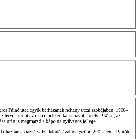
 Veres Pálné utca egyik bérházának néhány utcai szobájában. 1908–
sz terve szerint az első emeleten kápolnával, amely 1945-ig az
tása után is megmarad a kápolna nyilvános jellege.
 lakóház társasházzá való alakulásával megszűnt. 2002-ben a Bartók