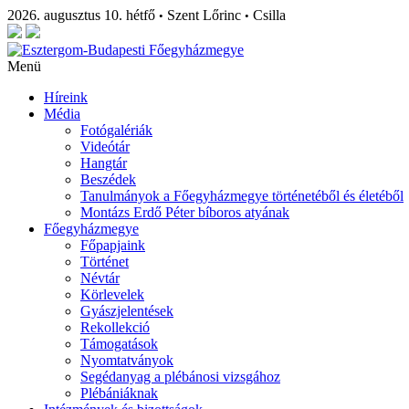
2026. augusztus 10. hétfő
Szent Lőrinc
Csilla
•
•
Menü
Híreink
Média
Fotógalériák
Videótár
Hangtár
Beszédek
Tanulmányok a Főegyházmegye történetéből és életéből
Montázs Erdő Péter bíboros atyának
Főegyházmegye
Főpapjaink
Történet
Névtár
Körlevelek
Gyászjelentések
Rekollekció
Támogatások
Nyomtatványok
Segédanyag a plébánosi vizsgához
Plébániáknak