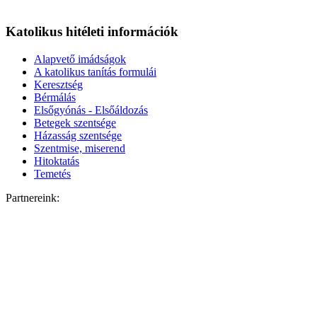
Katolikus hitéleti információk
Alapvető imádságok
A katolikus tanítás formulái
Keresztség
Bérmálás
Elsőgyónás - Elsőáldozás
Betegek szentsége
Házasság szentsége
Szentmise, miserend
Hitoktatás
Temetés
Partnereink: