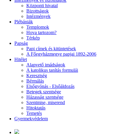
Intézmények és bizottságok
Központi hivatal
Bizottságok
Intézmények
Plébániák
Templomok
Hova tartozom?
Térkép
Papság
Papi címek és kitüntetések
A Főegyházmegye papjai 1892-2006
Hitélet
Alapvető imádságok
A katolikus tanítás formulái
Keresztség
Bérmálás
Elsőgyónás - Elsőáldozás
Betegek szentsége
Házasság szentsége
Szentmise, miserend
Hitoktatás
Temetés
Gyermekvédelem