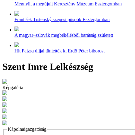
Megnyílt a megújult Keresztény Múzeum Esztergomban
František Trstenský szepesi püspök Esztergomban
A magyar–szlovák megbékélésből barátság született
Hit Pajzsa díjjal tüntették ki Erdő Péter bíborost
Szent Imre Lelkészség
Képgaléria
Kápolnaigazgatóság