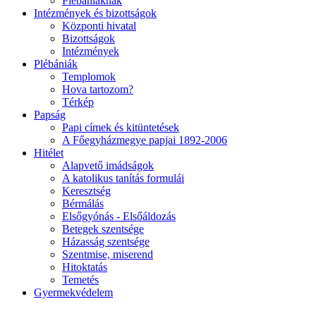
Plébániáknak
Intézmények és bizottságok
Központi hivatal
Bizottságok
Intézmények
Plébániák
Templomok
Hova tartozom?
Térkép
Papság
Papi címek és kitüntetések
A Főegyházmegye papjai 1892-2006
Hitélet
Alapvető imádságok
A katolikus tanítás formulái
Keresztség
Bérmálás
Elsőgyónás - Elsőáldozás
Betegek szentsége
Házasság szentsége
Szentmise, miserend
Hitoktatás
Temetés
Gyermekvédelem