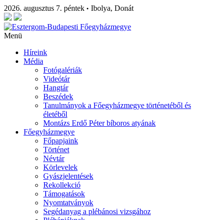
2026. augusztus 7. péntek
Ibolya, Donát
•
Menü
Híreink
Média
Fotógalériák
Videótár
Hangtár
Beszédek
Tanulmányok a Főegyházmegye történetéből és
életéből
Montázs Erdő Péter bíboros atyának
Főegyházmegye
Főpapjaink
Történet
Névtár
Körlevelek
Gyászjelentések
Rekollekció
Támogatások
Nyomtatványok
Segédanyag a plébánosi vizsgához