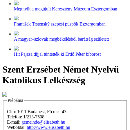
Megnyílt a megújult Keresztény Múzeum Esztergomban
František Trstenský szepesi püspök Esztergomban
A magyar–szlovák megbékélésből barátság született
Hit Pajzsa díjjal tüntették ki Erdő Péter bíborost
Szent Erzsébet Német Nyelvű
Katolikus Lelkészség
Plébánia
Cím: 1011 Budapest, Fő utca 43.
Telefon: 1/213-7508
E-mail:
gemeinde@elisabeth.hu
Weboldal:
http://www.elisabeth.hu