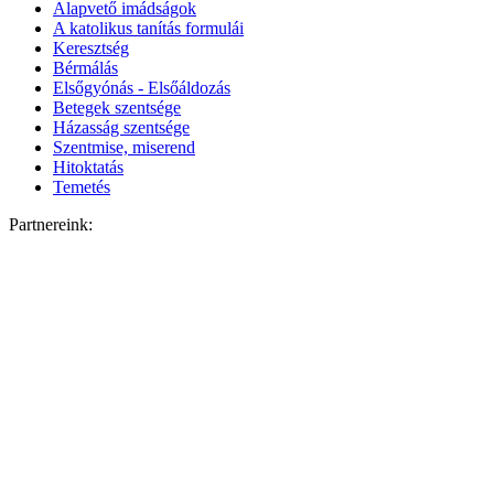
Alapvető imádságok
A katolikus tanítás formulái
Keresztség
Bérmálás
Elsőgyónás - Elsőáldozás
Betegek szentsége
Házasság szentsége
Szentmise, miserend
Hitoktatás
Temetés
Partnereink: