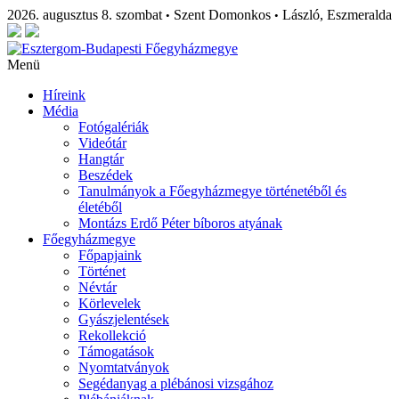
2026. augusztus 8. szombat
Szent Domonkos
László, Eszmeralda
•
•
Menü
Híreink
Média
Fotógalériák
Videótár
Hangtár
Beszédek
Tanulmányok a Főegyházmegye történetéből és
életéből
Montázs Erdő Péter bíboros atyának
Főegyházmegye
Főpapjaink
Történet
Névtár
Körlevelek
Gyászjelentések
Rekollekció
Támogatások
Nyomtatványok
Segédanyag a plébánosi vizsgához