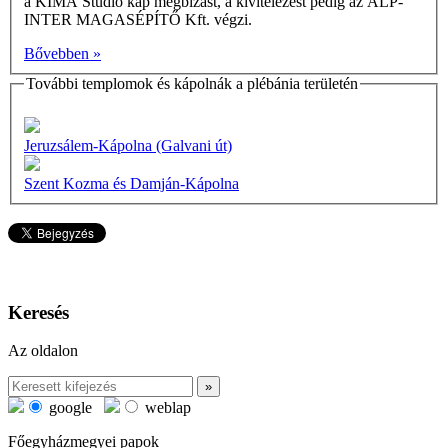
a KIMA Stúdió kap megbízást, a kivitelezést pedig az ALP-
INTER MAGASÉPÍTŐ Kft. végzi.
Bővebben »
További templomok és kápolnák a plébánia területén
Jeruzsálem-Kápolna (Galvani út)
Szent Kozma és Damján-Kápolna
Keresés
Az oldalon
google
weblap
Főegyházmegyei papok