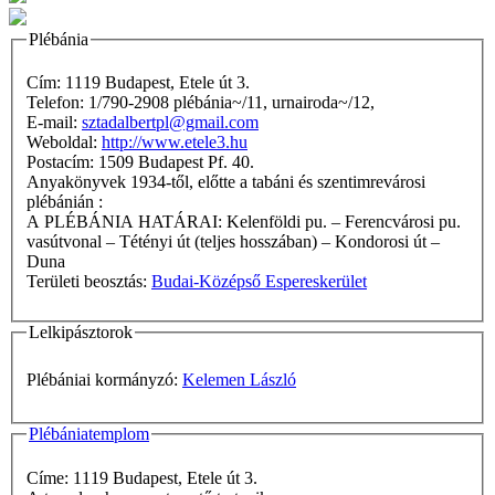
Plébánia
Cím: 1119 Budapest, Etele út 3.
Telefon: 1/790-2908 plébánia~/11, urnairoda~/12,
E-mail:
sztadalbertpl@gmail.com
Weboldal:
http://www.etele3.hu
Postacím: 1509 Budapest Pf. 40.
Anyakönyvek 1934-től, előtte a tabáni és szentimrevárosi
plébánián :
A PLÉBÁNIA HATÁRAI: Kelenföldi pu. – Ferencvárosi pu.
vasútvonal – Tétényi út (teljes hosszában) – Kondorosi út –
Duna
Területi beosztás:
Budai-Középső Espereskerület
Lelkipásztorok
Plébániai kormányzó:
Kelemen László
Plébániatemplom
Címe: 1119 Budapest, Etele út 3.