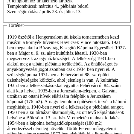
A templomhoz urnatemető tartozik
Templombúcsú: március 4., plébánia búcsú
Szentségimádás: április 23. és július 13.
Történet
1919 őszétől a Hengermalom úti iskola tornatermében kezd
misézni a környék híveinek Havlicsek Vince hitoktató. 1921-
ben megalakul a Búzavirág Kisegítő Kápolna Egyesület. 1927-
ben a Major u. 9. sz. alatt kultúrház létesül. 1930-ban
megszervezik az egyházközséget. A lelkészség 1931-ben
alakul meg a tabáni plébánia területéből. Az önállóságot és
anyakönyvezési jogot azonban csak 1934-ben nyeri el. A
szükségkápolna 1931-ben a Fehérvári út 88. sz. épület
üzlethelyiségébe költözik, ahol jelenleg is van. A kultúrház
1935-ben a lelkészlakásokkal együtt a Fehérvári út 84. szám
alatt kap helyet. 1935-ben a Jeruzsálem-telepen, a Galváni
utcában az ottani hívek ellátására felépítik a Jeruzsálem
kápolnát (176 m2). A nagy templom építésének tervét a háború
meghiúsítja. 1940-ben nyeri el a lelkészség a plébániai rangot.
1950-ben a kultúrházat államosítják, az ott levő káplánlakások
helyébe a Bölcső u. 13. sz. ház V. emeletén utalnak ki lakást.
1954-ben a kápolna befogadóképességét (180 m2)
átrendezéssel némileg növelik. Török Ferenc műegyetemi
adjunktus terve szerint 1977-ben alakítják ki a liturgikus teret.