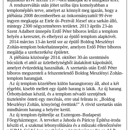
A rendszerváltás után jöhet szóba újra komolyabban a
templomépítés terve, amelyet az könnyít meg igazán, hogy a
plébánia 2008 decemberében az önkormányzattól 99 évre
ingyen megkapja az Etele út–Peztvál József utca sarkán álló,
mintegy 2300 négyzetméteres területet. 2013 április 23-án
Szent Adalbert ünnepén Erdő Péter bíboros letűzi a templom
helyén a keresztet, és elhelyezi az épülő templom alapkövét.
2014 március 13-án kerül sor az épülő Boldog Meszlényi
Zoltán-templom bokrétaünnepére, amelyen Erdő Péter bíboros
megáldja a szerkezetkész épületet.
A plébánia közössége 2014. október 30-án szentmisén
búcsúzik el attól az üzlethelyiségből átalakított kápolnától,
amelyet évtizedekig használtak. A szertartás után Erdő Péter
bíboros megszenteli a felszentelendő Boldog Meszlényi Zoltán-
templom harangjait.
Az új templom közelében külön harangtorony áll, ahol a két
régebbi, kisebb mellett egy újabb harang is lakik. Az új harang
Őrbottyánban készül, és a templom névadó szentjének
tiszteletére önteti egy mecénás, erre utal felirata is: „Boldog
Meszlényi Zoltán, könyörögj érettünk!” A rövid szertartás után
mindhárom harang a helyére kerül.
Az új templom építtetője az Esztergom–Budapesti
Főegyházmegye. A terveket a Jahoda és Páricsy Építész-iroda
készíti el, a szakmai lebonyolítására és a műszaki ellenőrzésére