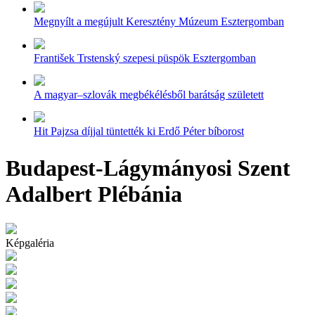
Megnyílt a megújult Keresztény Múzeum Esztergomban
František Trstenský szepesi püspök Esztergomban
A magyar–szlovák megbékélésből barátság született
Hit Pajzsa díjjal tüntették ki Erdő Péter bíborost
Budapest-Lágymányosi Szent
Adalbert Plébánia
Képgaléria