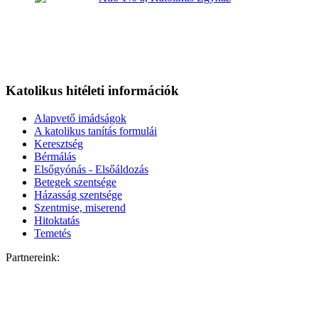
Katolikus hitéleti információk
Alapvető imádságok
A katolikus tanítás formulái
Keresztség
Bérmálás
Elsőgyónás - Elsőáldozás
Betegek szentsége
Házasság szentsége
Szentmise, miserend
Hitoktatás
Temetés
Partnereink: