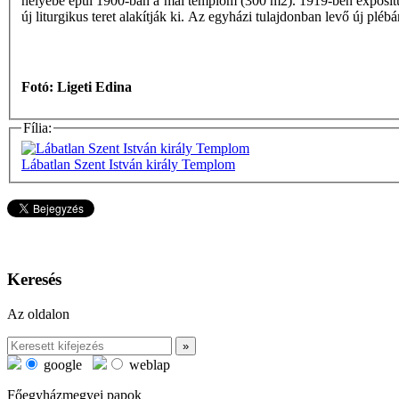
helyébe épül 1900-ban a mai templom (300 m2). 1919-ben expositur
új liturgikus teret alakítják ki. Az egyházi tulajdonban levő új plé
Fotó: Ligeti Edina
Fília:
Lábatlan Szent István király Templom
Keresés
Az oldalon
google
weblap
Főegyházmegyei papok