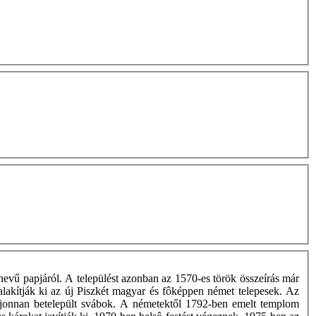
nevű papjáról. A települést azonban az 1570-es török összeírás már
alakítják ki az új Piszkét magyar és fôképpen német telepesek. Az
ói újonnan betelepült svábok. A németektől 1792-ben emelt templom