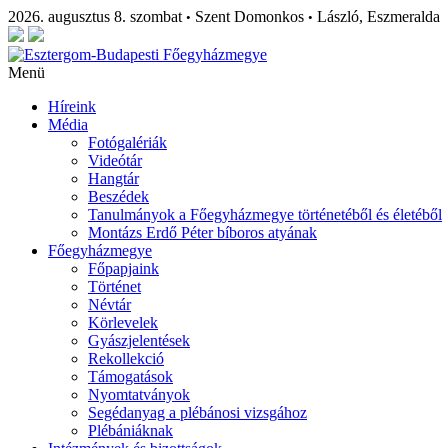
2026. augusztus 8. szombat
Szent Domonkos
László, Eszmeralda
•
•
Menü
Híreink
Média
Fotógalériák
Videótár
Hangtár
Beszédek
Tanulmányok a Főegyházmegye történetéből és életéből
Montázs Erdő Péter bíboros atyának
Főegyházmegye
Főpapjaink
Történet
Névtár
Körlevelek
Gyászjelentések
Rekollekció
Támogatások
Nyomtatványok
Segédanyag a plébánosi vizsgához
Plébániáknak