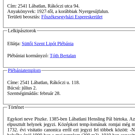
Cím: 2541 Lábatlan, Rákóczi utca 94.
Anyakönyvek: 1927-től, a korábbiak Nyergesújfalun.
Területi beosztás:
Főszékesegyházi Espereskerület
Lelkipásztorok
Ellátja:
Süttői Szent Lipót Plébánia
Plébániai kormányzó:
Tóth Bertalan
Plébániatemplom
Címe: 2541 Lábatlan, Rákóczi u. 118.
Búcsú: július 2.
Szentségimádás: február 28.
Történet
Egykori neve Piszke. 1385-ben Lábatlani Hensling Pál birtoka. Az 
elpusztult helynek jegyzi. Középkori temp-lomának romjai még ma 
1732. évi visitatio canonica errôl ezt jegyzi fel többek között: