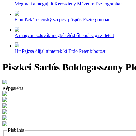
Megnyílt a megújult Keresztény Múzeum Esztergomban
František Trstenský szepesi püspök Esztergomban
A magyar–szlovák megbékélésből barátság született
Hit Pajzsa díjjal tüntették ki Erdő Péter bíborost
Piszkei Sarlós Boldogasszony Pl
Képgaléria
Plébánia