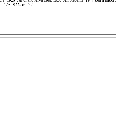
a. 1926-ban önálló lelkészség. 1930-ban plébánia. 1947-ben a háborús 
bániaház 1977-ben épült.