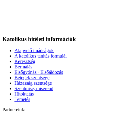
Katolikus hitéleti információk
Alapvető imádságok
A katolikus tanítás formulái
Keresztség
Bérmálás
Elsőgyónás - Elsőáldozás
Betegek szentsége
Házasság szentsége
Szentmise, miserend
Hitoktatás
Temetés
Partnereink: