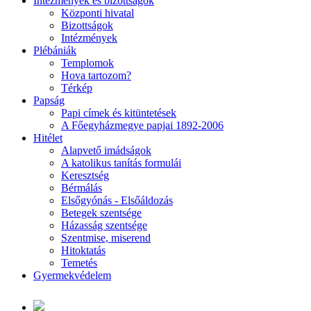
Intézmények és bizottságok
Központi hivatal
Bizottságok
Intézmények
Plébániák
Templomok
Hova tartozom?
Térkép
Papság
Papi címek és kitüntetések
A Főegyházmegye papjai 1892-2006
Hitélet
Alapvető imádságok
A katolikus tanítás formulái
Keresztség
Bérmálás
Elsőgyónás - Elsőáldozás
Betegek szentsége
Házasság szentsége
Szentmise, miserend
Hitoktatás
Temetés
Gyermekvédelem