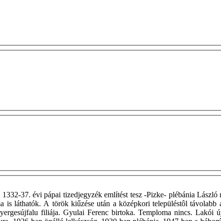
1332-37. évi pápai tizedjegyzék említést tesz -Pizke- plébánia László 
is láthatók. A török kiűzése után a középkori településtôl távolabb 
 -Nyergesújfalu filiája. Gyulai Ferenc birtoka. Temploma nincs. Lak