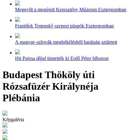
Megnyílt a megújult Keresztény Múzeum Esztergomban
František Trstenský szepesi püspök Esztergomban
A magyar–szlovák megbékélésből barátság született
Hit Pajzsa díjjal tüntették ki Erdő Péter bíborost
Budapest Thököly úti
Rózsafüzér Királynéja
Plébánia
Képgaléria