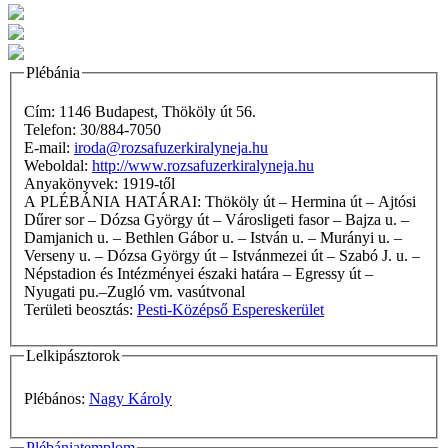
Plébánia
Cím: 1146 Budapest, Thököly út 56.
Telefon: 30/884-7050
E-mail:
iroda@rozsafuzerkiralyneja.hu
Weboldal:
http://www.rozsafuzerkiralyneja.hu
Anyakönyvek: 1919-től
A PLÉBÁNIA HATÁRAI: Thököly út – Hermina út – Ajtósi
Dűrer sor – Dózsa György út – Városligeti fasor – Bajza u. –
Damjanich u. – Bethlen Gábor u. – István u. – Murányi u. –
Verseny u. – Dózsa György út – Istvánmezei út – Szabó J. u. –
Népstadion és Intézményei északi határa – Egressy út –
Nyugati pu.–Zugló vm. vasútvonal
Területi beosztás:
Pesti-Középső Espereskerület
Lelkipásztorok
Plébános:
Nagy Károly
Plébániatemplom