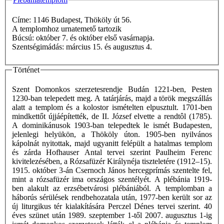
Címe: 1146 Budapest, Thököly út 56.
A templomhoz urnatemető tartozik
Búcsú: október 7. és október első vasárnapja.
Szentségimádás: március 15. és augusztus 4.
Történet
Szent Domonkos szerzetesrendje Budán 1221-ben, Pesten
1230-ban telepedett meg. A tatárjárás, majd a török megszállás
alatt a templom és a kolostor ismételten elpusztult. 1701-ben
mindkettőt újjáépítették, de II. József elvette a rendtôl (1785).
A dominikánusok 1903-ban telepedtek le ismét Budapesten,
jelenlegi helyükön, a Thököly úton. 1905-ben nyilvános
kápolnát nyitottak, majd ugyanitt felépült a hatalmas templom
és zárda Hofhauser Antal tervei szerint Paulheim Ferenc
kivitelezésében, a Rózsafüzér Királynéja tiszteletére (1912–15).
1915. október 3-án Csernoch János hercegprímás szentelte fel,
mint a rózsafüzér ima országos szentélyét. A plébánia 1919-
ben alakult az erzsébetvárosi plébániából. A templomban a
háborús sérülések rendbehozatala után, 1977-ben került sor az
új liturgikus tér kialakítására Perczel Dénes tervei szerint. 40
éves szünet után 1989. szeptember 1-től 2007. augusztus 1-ig