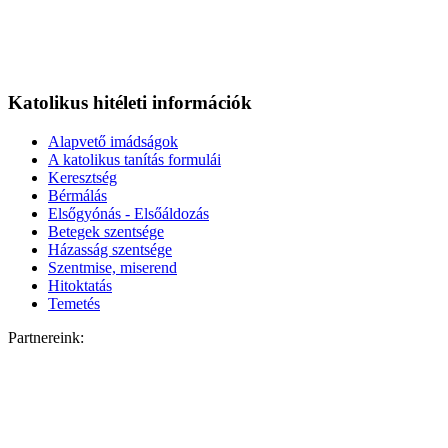
Katolikus hitéleti információk
Alapvető imádságok
A katolikus tanítás formulái
Keresztség
Bérmálás
Elsőgyónás - Elsőáldozás
Betegek szentsége
Házasság szentsége
Szentmise, miserend
Hitoktatás
Temetés
Partnereink: