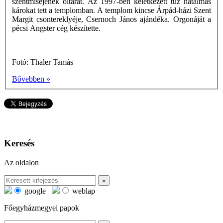
szentmiséjének oltárát. Az 1997-ben keletkezett tűz hatalmas
károkat tett a templomban. A templom kincse Árpád-házi Szent
Margit csontereklyéje, Csernoch János ajándéka. Orgonáját a
pécsi Angster cég készítette.
Fotó: Thaler Tamás
Bővebben »
Keresés
Az oldalon
google
weblap
Főegyházmegyei papok