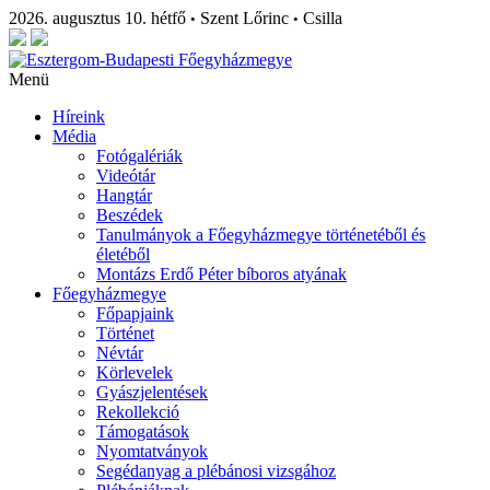
2026. augusztus 10. hétfő
Szent Lőrinc
Csilla
•
•
Menü
Híreink
Média
Fotógalériák
Videótár
Hangtár
Beszédek
Tanulmányok a Főegyházmegye történetéből és
életéből
Montázs Erdő Péter bíboros atyának
Főegyházmegye
Főpapjaink
Történet
Névtár
Körlevelek
Gyászjelentések
Rekollekció
Támogatások
Nyomtatványok
Segédanyag a plébánosi vizsgához