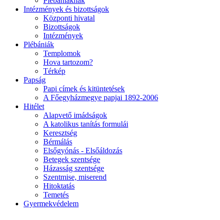
Plébániáknak
Intézmények és bizottságok
Központi hivatal
Bizottságok
Intézmények
Plébániák
Templomok
Hova tartozom?
Térkép
Papság
Papi címek és kitüntetések
A Főegyházmegye papjai 1892-2006
Hitélet
Alapvető imádságok
A katolikus tanítás formulái
Keresztség
Bérmálás
Elsőgyónás - Elsőáldozás
Betegek szentsége
Házasság szentsége
Szentmise, miserend
Hitoktatás
Temetés
Gyermekvédelem