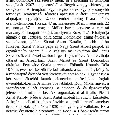
ismét domonkos szerzetesek látták el a plébánia és templom
szolgálatát. 2007. augusztusától a főegyházmegye biztosítja a
szolgálatot. A templom egy magasabb és egy alacsonyabb
toronnyal rendelkezô, félkörös apszissal ellátott, latinkereszt
alaprajzú, egyhajós, 4000 ember befogadására képes
csarnoktemplom. Hossza 47 m, szélessége 30 m, magassága 22
m, tornya 67 m magas. Möller István tervezte a carrarai
márványból faragott fôoltárt, amelyen a Rózsafüzér Királynéja
látható a kis Jézussal, balra Szent Domonkos, amint átveszi a
szentolvasót, jobbra Sienai Szent Katalin, lejjebb külön
fülkében Szent V. Pius pápa és Nagy Szent Albert püspök és
egyháztanító szobra áll. A két kis mellékoltáron álló Jézus
Szíve és Szent József szobor Ligeti Lajos műve. A kereszthajó
oltárait az Árpád-házi Szent Margit és Szent Domonkos
oltárokat Petrovácz Gyula tervezte. Fölöttük Kontuly Béla
1940-es években készült freskói láthatók: a szent királyleány és
a rendalapító életébôl vett jeleneteket ábrázolnak. Ugyancsak a
két szent életébôl látunk jeleneteket a freskókba foglalt
üvegablakokon is. A színes üvegablakok Róth Miksa művei, a
szentélyben a hét szentség, a hajóban ó- és újszövetségi
jeleneteket mutatnak be. Az orgonakarzat alatt álló Pieta-t
Antal Károly, Páduai Szent Antal szobrát Krausz I. készítette.
A bejárat melletti hatalmas feszület a „tiroli kereszt”, amelyet
tiroliak hoztak ajándékba 1930-ban gyalog a vállukon. Ez a
kereszt ékesítette a Szentatya 1991-ben, a Hôsök terén tartott