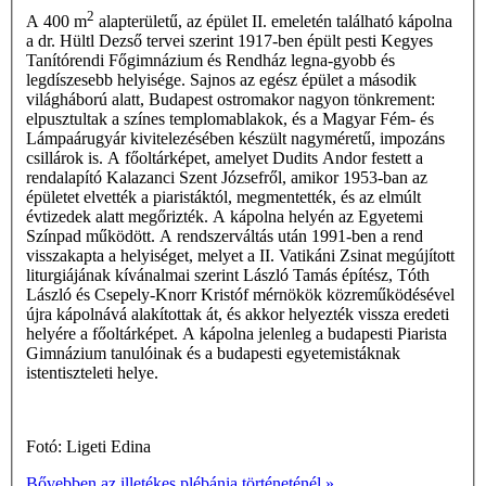
2
A 400 m
alapterületű, az épület II. emeletén található kápolna
a dr. Hültl Dezső tervei szerint 1917-ben épült pesti Kegyes
Tanítórendi Főgimnázium és Rendház legna-gyobb és
legdíszesebb helyisége. Sajnos az egész épület a második
világháború alatt, Budapest ostromakor nagyon tönkrement:
elpusztultak a színes templomablakok, és a Magyar Fém- és
Lámpaárugyár kivitelezésében készült nagyméretű, impozáns
csillárok is. A főoltárképet, amelyet Dudits Andor festett a
rendalapító Kalazanci Szent Józsefről, amikor 1953-ban az
épületet elvették a piaristáktól, megmentették, és az elmúlt
évtizedek alatt megőrizték. A kápolna helyén az Egyetemi
Színpad működött. A rendszerváltás után 1991-ben a rend
visszakapta a helyiséget, melyet a II. Vatikáni Zsinat megújított
liturgiájának kívánalmai szerint László Tamás építész, Tóth
László és Csepely-Knorr Kristóf mérnökök közreműködésével
újra kápolnává alakítottak át, és akkor helyezték vissza eredeti
helyére a főoltárképet. A kápolna jelenleg a budapesti Piarista
Gimnázium tanulóinak és a budapesti egyetemistáknak
istentiszteleti helye.
Fotó: Ligeti Edina
Bővebben az illetékes plébánia történeténél »