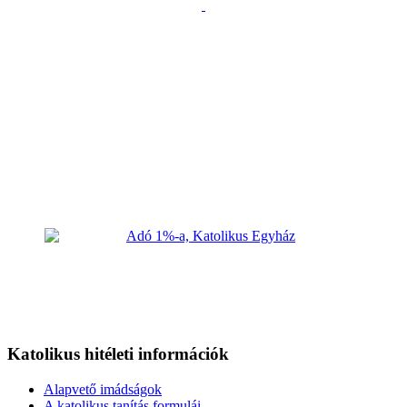
Katolikus hitéleti információk
Alapvető imádságok
A katolikus tanítás formulái