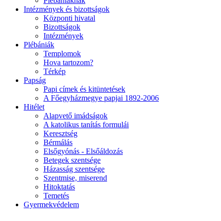
Plébániáknak
Intézmények és bizottságok
Központi hivatal
Bizottságok
Intézmények
Plébániák
Templomok
Hova tartozom?
Térkép
Papság
Papi címek és kitüntetések
A Főegyházmegye papjai 1892-2006
Hitélet
Alapvető imádságok
A katolikus tanítás formulái
Keresztség
Bérmálás
Elsőgyónás - Elsőáldozás
Betegek szentsége
Házasság szentsége
Szentmise, miserend
Hitoktatás
Temetés
Gyermekvédelem