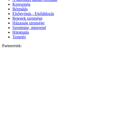
Keresztség
Bérmálás
Elsőgyónás - Elsőáldozás
Betegek szentsége
Házasság szentsége
Szentmise, miserend
Hitoktatás
Temetés
Partnereink: