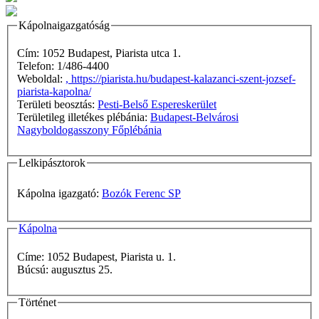
Kápolnaigazgatóság
Cím: 1052 Budapest, Piarista utca 1.
Telefon: 1/486-4400
Weboldal:
, https://piarista.hu/budapest-kalazanci-szent-jozsef-
piarista-kapolna/
Területi beosztás:
Pesti-Belső Espereskerület
Területileg illetékes plébánia:
Budapest-Belvárosi
Nagyboldogasszony Főplébánia
Lelkipásztorok
Kápolna igazgató:
Bozók Ferenc SP
Kápolna
Címe: 1052 Budapest, Piarista u. 1.
Búcsú: augusztus 25.
Történet