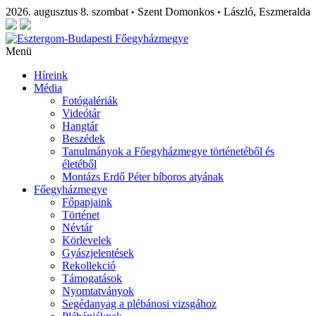
2026. augusztus 8. szombat
Szent Domonkos
László, Eszmeralda
•
•
Menü
Híreink
Média
Fotógalériák
Videótár
Hangtár
Beszédek
Tanulmányok a Főegyházmegye történetéből és
életéből
Montázs Erdő Péter bíboros atyának
Főegyházmegye
Főpapjaink
Történet
Névtár
Körlevelek
Gyászjelentések
Rekollekció
Támogatások
Nyomtatványok
Segédanyag a plébánosi vizsgához