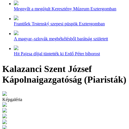
Megnyílt a megújult Keresztény Múzeum Esztergomban
František Trstenský szepesi püspök Esztergomban
A magyar–szlovák megbékélésből barátság született
Hit Pajzsa díjjal tüntették ki Erdő Péter bíborost
Kalazanci Szent József
Kápolnaigazgatóság (Piaristák)
Képgaléria