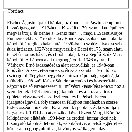
Történet
Fischer Ágoston pápai káplán, az óbudai Jó Pásztor-templom
buzgó igazgatója 1912-ben a Kiscelli u. 79. szám alatti épületet
megvásárolja, és benne a „Senki fiai” –, majd a „Szent Alajos
Fiúmenedékházat” rendezi be. Ennek egy szobájában alakít ki
kápolnát. Tragikus halála után 1920-ban a szalézi atyák veszik
át az intézetet. 1927-ben megveszik a Bécsi út 175. szám alatti
telket és romos házat, és ebből alakítják ki a Segítő Szűz Mária
kápolnát. A háború alatt megrongálódik. 1946 nyarán P.
Várhegyi Ernő igazgatósága alatt renoválják, és 1948-ban
kibővítik. A szerzetesrendek szétoszlatása után 1951-től az
esztergomi főegyházmegyéhez tartozó kápolnaigazgatóságként
működik. 1981-től Kabar Sán­ dor átrendezi és korszerűsíti a
kápolna belső elrendezését, ill. művészi kialakítást kölcsö­ nöz a
szent térnek. 1991-ben a régi kápolnát és a hozzá tartozó
épületet visszaveszi a szalézi rend, és P. Peisch Ferenc
igazgatóságával a folyamatosan felújított rendházban szerze­
tesközösséget hoz létre. Ez a rendi kispapképzés központja is.
Ugyancsak 1991-ben átve­ szik a közeli Szent Margit Kórház
lelkipásztori ellátását. 1994-ben az eredeti, immár kicsi­ nek
bizonyuló kápolnát lebontják, és kibővítve, a belső légtérrel és
kórussal megnagyobbít­ va, látványos szálkagerendás