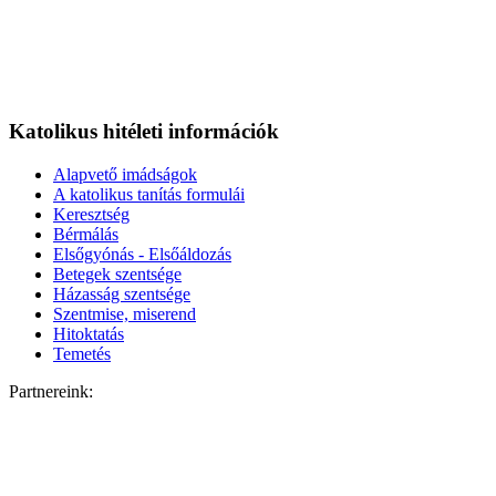
Katolikus hitéleti információk
Alapvető imádságok
A katolikus tanítás formulái
Keresztség
Bérmálás
Elsőgyónás - Elsőáldozás
Betegek szentsége
Házasság szentsége
Szentmise, miserend
Hitoktatás
Temetés
Partnereink: