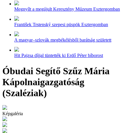
Megnyílt a megújult Keresztény Múzeum Esztergomban
František Trstenský szepesi püspök Esztergomban
A magyar–szlovák megbékélésből barátság született
Hit Pajzsa díjjal tüntették ki Erdő Péter bíborost
Óbudai Segítő Szűz Mária
Kápolnaigazgatóság
(Szaléziak)
Képgaléria