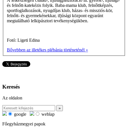
A lelkészségen család-, ifjúságpasztoráció ill. gyerek-, ifjúsági-
és felnőtt-katekézis folyik. Baba-mama klub, felnőttképzés,
sportfoglalkozások, nyugdíjas klub, házas- és missziós-kör,
felnőtt- és gyermekénekkar, ifjúsági központ egyaránt
megtalálható lelkipásztori tevékenységükben.
Fotó: Ligeti Edina
Bővebben az illetékes plébánia történeténél »
Keresés
Az oldalon
google
weblap
Főegyházmegyei papok