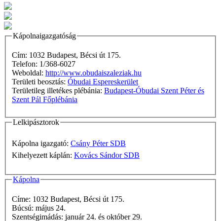
Kápolnaigazgatóság
Cím: 1032 Budapest, Bécsi út 175.
Telefon: 1/368-6027
Weboldal:
http://www.obudaiszaleziak.hu
Területi beosztás:
Óbudai Espereskerület
Területileg illetékes plébánia:
Budapest-Óbudai Szent Péter és
Szent Pál Főplébánia
Lelkipásztorok
Kápolna igazgató:
Csány Péter SDB
Kihelyezett káplán:
Kovács Sándor SDB
Kápolna
Címe: 1032 Budapest, Bécsi út 175.
Búcsú: május 24.
Szentségimádás: január 24. és október 29.