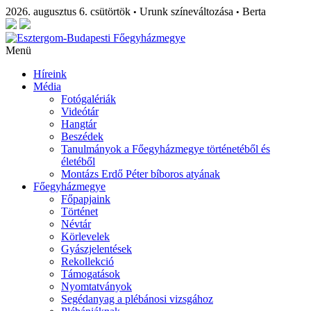
2026. augusztus 6. csütörtök
Urunk színeváltozása
Berta
•
•
Menü
Híreink
Média
Fotógalériák
Videótár
Hangtár
Beszédek
Tanulmányok a Főegyházmegye történetéből és
életéből
Montázs Erdő Péter bíboros atyának
Főegyházmegye
Főpapjaink
Történet
Névtár
Körlevelek
Gyászjelentések
Rekollekció
Támogatások
Nyomtatványok
Segédanyag a plébánosi vizsgához