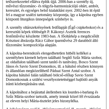
tetőszerkezettel ellátva építik újjá. 2006-ban a szentély új,
művészi tűzzománc- és tölgyfa-harmonizációjú oltárt, ambót,
keresztet, és egységes belső kialakítást nyer. 2002-ben itt épül
fel a magyar szalézi tartomány központja, így a kápolna egyben
központi liturgikus ünnepségek színhelye is.
A szentély oltárszekrényének fedőlapját (Égő csipkebokor) és a
keresztúti képek többségét P. Kákonyi Asztrik ferences
festőművész készítette 1983-ban. A főoltárkép a megdicsőült
Krisztust ábrázolja Rácz Gábor iparművész 29 darabból álló
tűzzománc kompozíciója alapján.
A kápolna-berendezés elengedhetetlen hitbéli kellékei a
szentélyben kiemelt helyen található Segítő Szűz Mária szobor,
az oldalfalon található szent tanító és tanítvány, Bosco Szent
János és Savio Szent Domonkos, ill. a hátulsó részben könnyen
és állandóan megközelíthető Páduai Szent Antal szobor. A
kápolna hátulsó falán található bölcső-előlap Savio Szent
Domonkosnak a szülési veszélyeztetettséggel bajlódó anyák
iránti közbenjárására utal.
A kápolnához a bejárattal átellenben kis lourdes-i-barlang és
Szűz Mária-szobor tartozik, amely immár közel fél évszázada
az eleven helyi Mária-tisztelet jeles bizonyítéka.