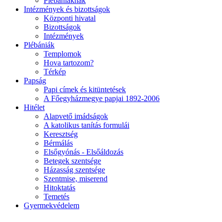
Plébániáknak
Intézmények és bizottságok
Központi hivatal
Bizottságok
Intézmények
Plébániák
Templomok
Hova tartozom?
Térkép
Papság
Papi címek és kitüntetések
A Főegyházmegye papjai 1892-2006
Hitélet
Alapvető imádságok
A katolikus tanítás formulái
Keresztség
Bérmálás
Elsőgyónás - Elsőáldozás
Betegek szentsége
Házasság szentsége
Szentmise, miserend
Hitoktatás
Temetés
Gyermekvédelem