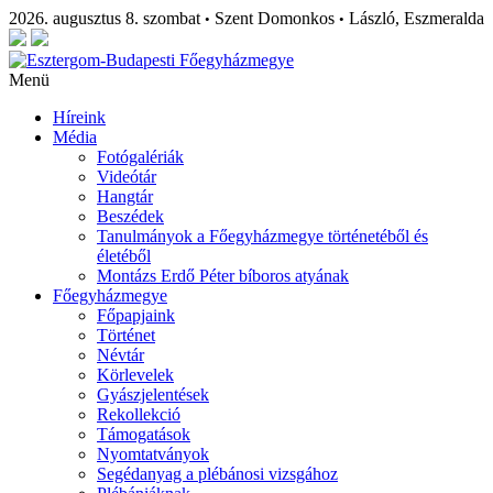
2026. augusztus 8. szombat
Szent Domonkos
László, Eszmeralda
•
•
Menü
Híreink
Média
Fotógalériák
Videótár
Hangtár
Beszédek
Tanulmányok a Főegyházmegye történetéből és
életéből
Montázs Erdő Péter bíboros atyának
Főegyházmegye
Főpapjaink
Történet
Névtár
Körlevelek
Gyászjelentések
Rekollekció
Támogatások
Nyomtatványok
Segédanyag a plébánosi vizsgához