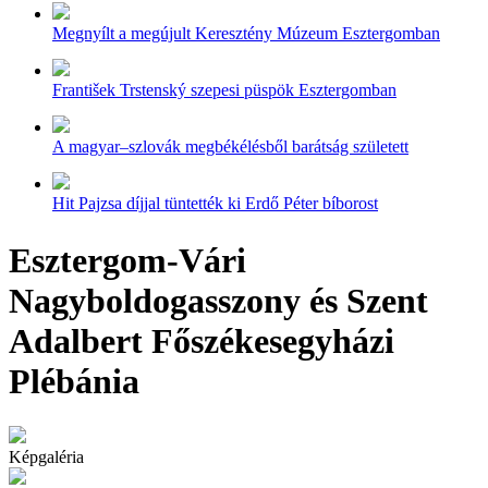
Megnyílt a megújult Keresztény Múzeum Esztergomban
František Trstenský szepesi püspök Esztergomban
A magyar–szlovák megbékélésből barátság született
Hit Pajzsa díjjal tüntették ki Erdő Péter bíborost
Esztergom-Vári
Nagyboldogasszony és Szent
Adalbert Főszékesegyházi
Plébánia
Képgaléria