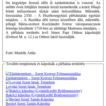
ôsi kegyképe hosszú időn át zarándokokat is vonzott. Az
utóbbi évek felújítási munkái közül kiemelkedik a keleti főhajó
feletti tetőszerkezet tűzkár utáni helyreállítása. Műemlék,
törzsszáma 2350. – A főszékesegyházi plébániaház egyházi
tulajdon. – A Bazilika déli tornya közelében álló, műemlék-
jellegű Mária-szobrot Kuckländer Ferenc városparancsnok
felesége készíttette 1710-ben az altöttingi Madonna mintájára. –
A plébánia területén levô Simor Papi Otthon kápolnáját
(Dobozi M. u. 12.) az Otthon lakói használják.
Fotó: Mudrák Attila
További templomok és kápolnák a plébánia területén
Zárdatemplom – Szent Kereszt Felmagasztalása
Loyolai Szent Ignác Templom
Bakócz kápolna (Gyümölcsoltó Boldogasszony)
Becket Szent Tamás-Kápolna