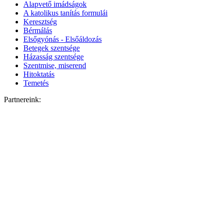
Alapvető imádságok
A katolikus tanítás formulái
Keresztség
Bérmálás
Elsőgyónás - Elsőáldozás
Betegek szentsége
Házasság szentsége
Szentmise, miserend
Hitoktatás
Temetés
Partnereink: