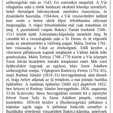
székesegyház már az 1543. évi ostromkor megsérül. A Vár
elfoglalása után a török hadászati okokból lebontja szentélyét,
belsô ékességeit bálványoknak minősítve összezúzza, és
dzsámiként használja. 1594-ben, a Vár visszavételére indított
harc során a benne tárolt lőpor felrobbanása súlyosan
megrongálja. A végső felszabadulást már csak romokban éri
meg. A pusztulástól csupán Bakócz Tamás érseknek 1506–
1511 között épült Annuntiatio-kápolnája menekült meg. Itt
csendült fel a visszafoglalás után a Te Deum, és itt végezték
aztán az istentiszteletet a várőrség papjai. Mária Terézia 1761-
ben visszaadja a Várat az érsekségnek. Ettől kezdve a
vízivárosi plébánosok kapnak megbízást a Várban lakók lelki
gondozására. Mária Terézia 1768–1770 között a Vár közepén
Szent István tiszteletére barokk templomot emel. Már ezen
építkezéskor fogynak az egykori, híres Szent Adalbert
székesegyház romjai. Véglegesen Barkóczy Ferenc (1761–65),
majd Rudnay Sándor (1819–31) hercegprímások alatt tűnnek
el, hogy helyet adjanak az új templom, a mai prímási bazilika
építéséhez. A hatalmas építmény (5660 m2) alapkövét 1822-
ben helyezi el Rudnay Sándor hercegprímás. 1856. augusztus
31-én Scitovszky János hercegprímás szenteli fel a mennybe
felvett Szent Szűz és Szent Adalbert püspök, vértanú
tiszteletére. 1856-tól kezdve a főszékesegyházi plébános a
káptalan egyik tagja. A plébániai funkciók szentélye a
Bazilikába sértetlenül visszaépített Bakócz-kápolna, amelynek