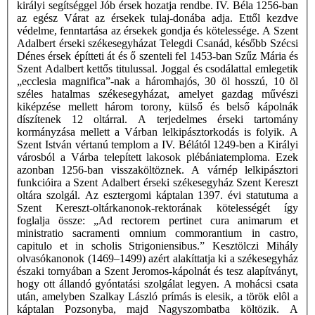
királyi segítséggel Jób érsek hozatja rendbe. IV. Béla 1256-ban
az egész Várat az érsekek tulaj-donába adja. Ettől kezdve
védelme, fenntartása az érsekek gondja és kötelessége. A Szent
Adalbert érseki székesegyházat Telegdi Csanád, később Szécsi
Dénes érsek építteti át és ő szenteli fel 1453-ban Szűz Mária és
Szent Adalbert kettős titulussal. Joggal és csodálattal emlegetik
„ecclesia magnifica”-nak a háromhajós, 30 öl hosszú, 10 öl
széles hatalmas székesegyházat, amelyet gazdag művészi
kiképzése mellett három torony, külső és belső kápolnák
díszítenek 12 oltárral. A terjedelmes érseki tartomány
kormányzása mellett a Várban lelkipásztorkodás is folyik. A
Szent István vértanú templom a IV. Bélától 1249-ben a Királyi
városból a Várba telepített lakosok plébániatemploma. Ezek
azonban 1256-ban visszaköltöznek. A várnép lelkipásztori
funkcióira a Szent Adalbert érseki székesegyház Szent Kereszt
oltára szolgál. Az esztergomi káptalan 1397. évi statutuma a
Szent Kereszt-oltárkanonok-rektorának kötelességét így
foglalja össze: „Ad rectorem pertinet cura animarum et
ministratio sacramenti omnium commorantium in castro,
capitulo et in scholis Strigoniensibus.” Kesztölczi Mihály
olvasókanonok (1469–1499) azért alakíttatja ki a székesegyház
északi tornyában a Szent Jeromos-kápolnát és tesz alapítványt,
hogy ott állandó gyóntatási szolgálat legyen. A mohácsi csata
után, amelyben Szalkay László prímás is elesik, a török elôl a
káptalan Pozsonyba, majd Nagyszombatba költözik. A