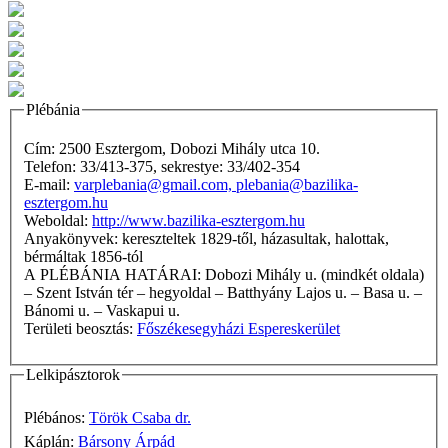
Plébánia
Cím: 2500 Esztergom, Dobozi Mihály utca 10.
Telefon: 33/413-375, sekrestye: 33/402-354
E-mail:
varplebania@gmail.com, plebania@bazilika-
esztergom.hu
Weboldal:
http://www.bazilika-esztergom.hu
Anyakönyvek: kereszteltek 1829-től, házasultak, halottak,
bérmáltak 1856-tól
A PLÉBÁNIA HATÁRAI: Dobozi Mihály u. (mindkét oldala)
– Szent István tér – hegyoldal – Batthyány Lajos u. – Basa u. –
Bánomi u. – Vaskapui u.
Területi beosztás:
Főszékesegyházi Espereskerület
Lelkipásztorok
Plébános:
Török Csaba dr.
Káplán:
Bársony Árpád