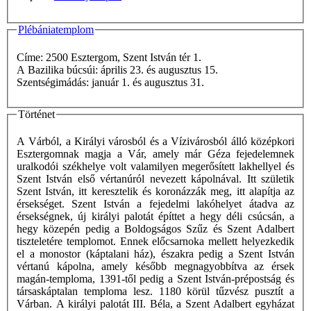
Plébániatemplom
Címe: 2500 Esztergom, Szent István tér 1.
A Bazilika búcsúi: április 23. és augusztus 15.
Szentségimádás: január 1. és augusztus 31.
Történet
A Várból, a Királyi városból és a Vízivárosból álló középkori
Esztergomnak magja a Vár, amely már Géza fejedelemnek
uralkodói székhelye volt valamilyen megerősített lakhellyel és
Szent István első vértanúról nevezett kápolnával. Itt születik
Szent István, itt keresztelik és koronázzák meg, itt alapítja az
érsekséget. Szent István a fejedelmi lakóhelyet átadva az
érsekségnek, új királyi palotát építtet a hegy déli csúcsán, a
hegy közepén pedig a Boldogságos Szűz és Szent Adalbert
tiszteletére templomot. Ennek előcsarnoka mellett helyezkedik
el a monostor (káptalani ház), északra pedig a Szent István
vértanú kápolna, amely később megnagyobbítva az érsek
magán-temploma, 1391-től pedig a Szent István-prépostság és
társaskáptalan temploma lesz. 1180 körül tűzvész pusztít a
Várban. A királyi palotát III. Béla, a Szent Adalbert egyházat