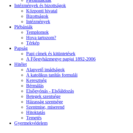
Plébániáknak
Intézmények és bizottságok
Központi hivatal
Bizottságok
Intézmények
Plébániák
Templomok
Hova tartozom?
Térkép
Papság
Papi címek és kitüntetések
A Főegyházmegye papjai 1892-2006
Hitélet
Alapvető imádságok
A katolikus tanítás formulái
Keresztség
Bérmálás
Elsőgyónás - Elsőáldozás
Betegek szentsége
Házasság szentsége
Szentmise, miserend
Hitoktatás
Temetés
Gyermekvédelem