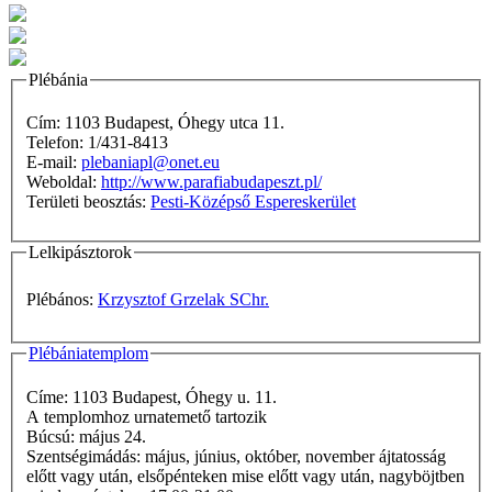
Plébánia
Cím: 1103 Budapest, Óhegy utca 11.
Telefon: 1/431-8413
E-mail:
plebaniapl@onet.eu
Weboldal:
http://www.parafiabudapeszt.pl/
Területi beosztás:
Pesti-Középső Espereskerület
Lelkipásztorok
Plébános:
Krzysztof Grzelak SChr.
Plébániatemplom
Címe: 1103 Budapest, Óhegy u. 11.
A templomhoz urnatemető tartozik
Búcsú: május 24.
Szentségimádás: május, június, október, november ájtatosság
előtt vagy után, elsőpénteken mise előtt vagy után, nagyböjtben