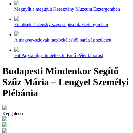
Megnyílt a megújult Keresztény Múzeum Esztergomban
František Trstenský szepesi püspök Esztergomban
A magyar–szlovák megbékélésből barátság született
Hit Pajzsa díjjal tüntették ki Erdő Péter bíborost
Budapesti Mindenkor Segítő
Szűz Mária – Lengyel Személyi
Plébánia
Képgaléria