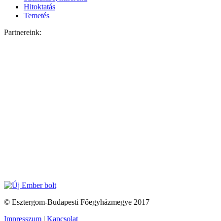
Hitoktatás
Temetés
Partnereink:
© Esztergom-Budapesti Főegyházmegye 2017
Impresszum
|
Kapcsolat