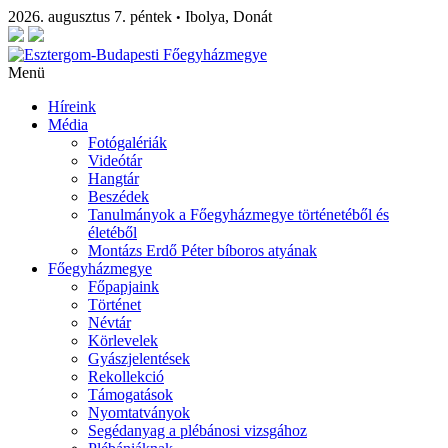
2026. augusztus 7. péntek
Ibolya, Donát
•
Menü
Híreink
Média
Fotógalériák
Videótár
Hangtár
Beszédek
Tanulmányok a Főegyházmegye történetéből és
életéből
Montázs Erdő Péter bíboros atyának
Főegyházmegye
Főpapjaink
Történet
Névtár
Körlevelek
Gyászjelentések
Rekollekció
Támogatások
Nyomtatványok
Segédanyag a plébánosi vizsgához