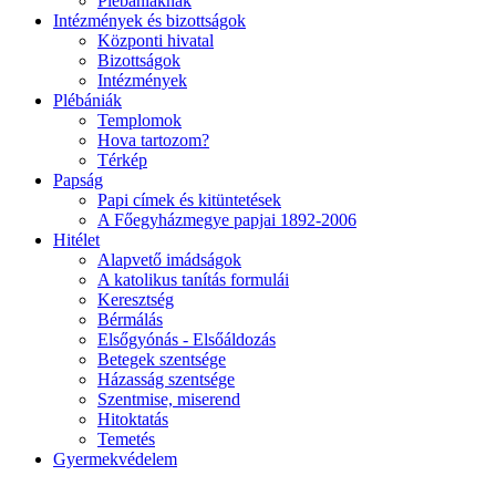
Plébániáknak
Intézmények és bizottságok
Központi hivatal
Bizottságok
Intézmények
Plébániák
Templomok
Hova tartozom?
Térkép
Papság
Papi címek és kitüntetések
A Főegyházmegye papjai 1892-2006
Hitélet
Alapvető imádságok
A katolikus tanítás formulái
Keresztség
Bérmálás
Elsőgyónás - Elsőáldozás
Betegek szentsége
Házasság szentsége
Szentmise, miserend
Hitoktatás
Temetés
Gyermekvédelem