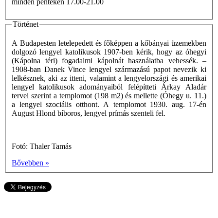
minden pénteken 17.00-21.00
Történet
A Budapesten letelepedett és főképpen a kőbányai üzemekben
dolgozó lengyel katolikusok 1907-ben kérik, hogy az óhegyi
(Kápolna téri) fogadalmi kápolnát használatba vehessék. –
1908-ban Danek Vince lengyel származású papot nevezik ki
lelkésznek, aki az itteni, valamint a lengyelországi és amerikai
lengyel katolikusok adományaiból felépítteti Árkay Aladár
tervei szerint a templomot (198 m2) és mellette (Óhegy u. 11.)
a lengyel szociális otthont. A templomot 1930. aug. 17-én
August Hlond bíboros, lengyel prímás szenteli fel.
Fotó: Thaler Tamás
Bővebben »