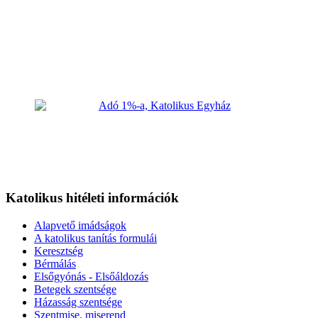
Katolikus hitéleti információk
Alapvető imádságok
A katolikus tanítás formulái
Keresztség
Bérmálás
Elsőgyónás - Elsőáldozás
Betegek szentsége
Házasság szentsége
Szentmise, miserend