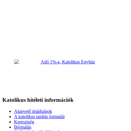
Katolikus hitéleti információk
Alapvető imádságok
A katolikus tanítás formulái
Keresztség
Bérmálás