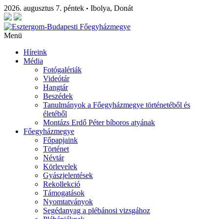
2026. augusztus 7. péntek
Ibolya, Donát
•
Menü
Híreink
Média
Fotógalériák
Videótár
Hangtár
Beszédek
Tanulmányok a Főegyházmegye történetéből és
életéből
Montázs Erdő Péter bíboros atyának
Főegyházmegye
Főpapjaink
Történet
Névtár
Körlevelek
Gyászjelentések
Rekollekció
Támogatások
Nyomtatványok
Segédanyag a plébánosi vizsgához