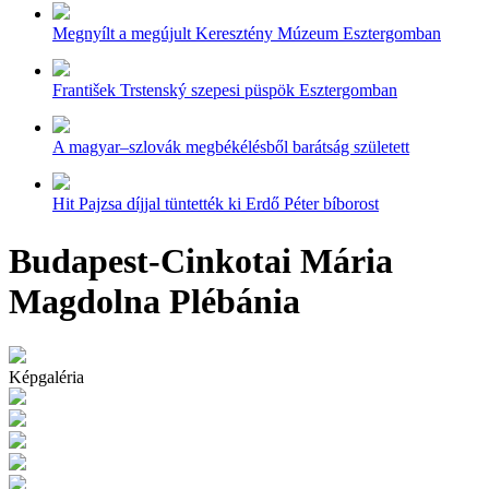
Megnyílt a megújult Keresztény Múzeum Esztergomban
František Trstenský szepesi püspök Esztergomban
A magyar–szlovák megbékélésből barátság született
Hit Pajzsa díjjal tüntették ki Erdő Péter bíborost
Budapest-Cinkotai Mária
Magdolna Plébánia
Képgaléria