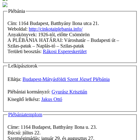
Plébánia
Cím: 1164 Budapest, Batthyány Ilona utca 21.
Weboldal:
http://cinkotaiplebania.info/
Anyakönyvek: 1926-tól, előtte Csömörön
A PLÉBÁNIA HATÁRAI: Városhatár – Budapesti út –
Szilas-patak – Naplás-tó – Szilas-patak
Területi beosztás:
Rákosi Espereskerület
Lelkipásztorok
Ellátja:
Budapest-Mátyásföldi Szent József Plébánia
Plébániai kormányzó:
Gyurász Krisztián
Kisegítő lelkész:
Jakus Ottó
Plébániatemplom
Címe: 1164 Budapest, Batthyány Ilona u. 23.
Búcsú: július 22.
Szentségimádás: január 29. és augusztus 27.