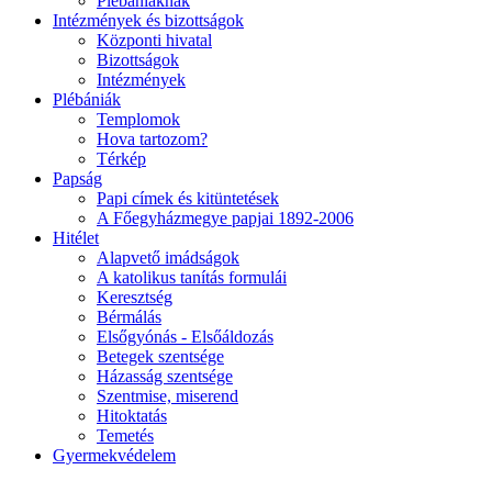
Plébániáknak
Intézmények és bizottságok
Központi hivatal
Bizottságok
Intézmények
Plébániák
Templomok
Hova tartozom?
Térkép
Papság
Papi címek és kitüntetések
A Főegyházmegye papjai 1892-2006
Hitélet
Alapvető imádságok
A katolikus tanítás formulái
Keresztség
Bérmálás
Elsőgyónás - Elsőáldozás
Betegek szentsége
Házasság szentsége
Szentmise, miserend
Hitoktatás
Temetés
Gyermekvédelem