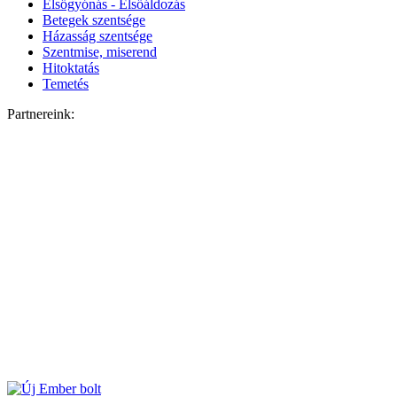
Elsőgyónás - Elsőáldozás
Betegek szentsége
Házasság szentsége
Szentmise, miserend
Hitoktatás
Temetés
Partnereink: