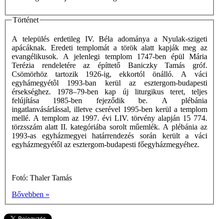
Történet
A település erdetileg IV. Béla adománya a Nyulak-szigeti
apácáknak. Eredeti templomát a török alatt kapják meg az
evangélikusok. A jelenlegi templom 1747-ben épül Mária
Terézia rendeletére az építtető Baniczky Tamás gróf.
Csömörhöz tartozik 1926-ig, ekkortól önálló. A váci
egyhámegyétôl 1993-ban kerül az esztergom-budapesti
érsekséghez. 1978–79-ben kap új liturgikus teret, teljes
felújítása 1985-ben fejeződik be. A plébánia
ingatlanvásárlással, illetve cserével 1995-ben kerül a templom
mellé. A templom az 1997. évi LIV. törvény alapján 15 774.
törzsszám alatt II. kategóriába sorolt műemlék. A plébánia az
1993-as egyházmegyei határrendezés során került a váci
egyházmegyétől az esztergom-budapesti főegyházmegyéhez.
Fotó: Thaler Tamás
Bővebben »