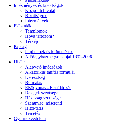
Plébániáknak
Intézmények és bizottságok
Központi hivatal
Bizottságok
Intézmények
Plébániák
Templomok
Hova tartozom?
Térkép
Papság
Papi címek és kitüntetések
A Főegyházmegye papjai 1892-2006
Hitélet
Alapvető imádságok
A katolikus tanítás formulái
Keresztség
Bérmálás
Elsőgyónás - Elsőáldozás
Betegek szentsége
Házasság szentsége
Szentmise, miserend
Hitoktatás
Temetés
Gyermekvédelem