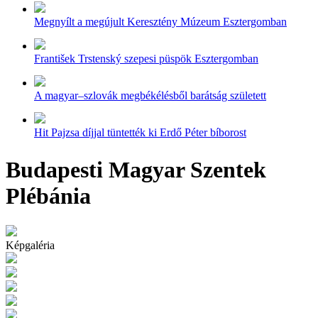
Megnyílt a megújult Keresztény Múzeum Esztergomban
František Trstenský szepesi püspök Esztergomban
A magyar–szlovák megbékélésből barátság született
Hit Pajzsa díjjal tüntették ki Erdő Péter bíborost
Budapesti Magyar Szentek
Plébánia
Képgaléria