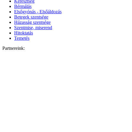
Keresztség
Bérmálás
Elsőgyónás - Elsőáldozás
Betegek szentsége
Házasság szentsége
Szentmise, miserend
Hitoktatás
Temetés
Partnereink: