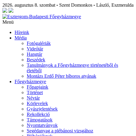
2026. augusztus 8. szombat
Szent Domonkos
László, Eszmeralda
•
•
Menü
Híreink
Média
Fotógalériák
Videótár
Hangtár
Beszédek
Tanulmányok a Főegyházmegye történetéből és
életéből
Montázs Erdő Péter bíboros atyának
Főegyházmegye
Főpapjaink
Történet
Névtár
Körlevelek
Gyászjelentések
Rekollekció
Támogatások
Nyomtatványok
Segédanyag a plébánosi vizsgához