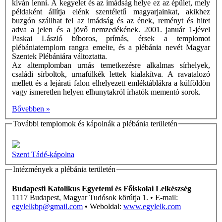
kíván lenni. A kegyelet és az imádság helye ez az épület, mely
példaként állítja elénk szentéletű magyarjainkat, akikhez
buzgón szállhat fel az imádság és az ének, reményt és hitet
adva a jelen és a jövő nemzedékének. 2001. január 1-jével
Paskai László bíboros, prímás, érsek a templomot
plébániatemplom rangra emelte, és a plébánia nevét Magyar
Szentek Plébániára változtatta.
Az altemplomban urnás temetkezésre alkalmas sírhelyek,
családi sírboltok, urnafülkék lettek kialakítva. A ravatalozó
mellett és a lejárati falon elhelyezett emléktáblákra a külföldön
vagy ismeretlen helyen elhunytakról írhatók mementó sorok.
Bővebben »
További templomok és kápolnák a plébánia területén
Szent Tádé-kápolna
Intézmények a plébánia területén
Budapesti Katolikus Egyetemi és Főiskolai Lelkészség
1117 Budapest, Magyar Tudósok körútja 1. • E-mail:
egylelkbp@gmail.com
• Weboldal:
www.egylelk.com