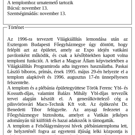
A templomhoz urnatemető tartozik
Búcsú: november 13.
Szentségimádás: november 13.
Történet
Az 1996-ra tervezett Világkiállítás lemondása után az
Esztergom Budapesti Főegyházmegye úgy döntött, hogy
felépíti azt az épületet, amely az Expo idején vatikáni
pavilonként működik, és csak a későbbiekben kapott volna
templomi funkciót. A telket a Magyar Állam képviseletében a
Világkiállítás Programiroda adta ingyenes használatba. Paskai
László bíboros, prímás, érsek 1995. május 29-én helyezte el a
templom alapkövét és 1996. augusztus 17-én ünnepélyesen
felszentelte.
A templom és a plébánia épületegyüttese Török Ferenc Ybl- és
Kossuth-díjas, valamint Balázs Mihály Ybl-díjas tervezők
tervei alapján készült el. A generálkivitelező cég a
pilisvörösvári Maco-Technik Kft volt. Az építkezést Dr.
Benedetti Tibor felügyelte. Az anyagi fedezetet a
Főegyházmegye biztosította, amelyet a Vatikán jelképes
adományán túl külföldi és hazai adakozók is támogatták.
A templom a Felsőlágymányosi hívek plébániatemploma lett,
de helyzeténél fogva az egyetemi ifjúság lelki központja is