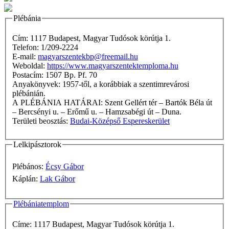
Plébánia
Cím: 1117 Budapest, Magyar Tudósok körútja 1.
Telefon: 1/209-2224
E-mail:
magyarszentekbp@freemail.hu
Weboldal:
https://www.magyarszentektemploma.hu
Postacím: 1507 Bp. Pf. 70
Anyakönyvek: 1957-től, a korábbiak a szentimrevárosi
plébánián.
A PLÉBÁNIA HATÁRAI: Szent Gellért tér – Bartók Béla út
– Bercsényi u. – Erőmű u. – Hamzsabégi út – Duna.
Területi beosztás:
Budai-Középső Espereskerület
Lelkipásztorok
Plébános:
Écsy Gábor
Káplán:
Lak Gábor
Plébániatemplom
Címe: 1117 Budapest, Magyar Tudósok körútja 1.