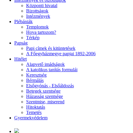
Intézmények és bizottságok
Központi hivatal
Bizottságok
Intézmények
Plébániák
Templomok
Hova tartozom?
Térkép
Papság
Papi címek és kitüntetések
A Főegyházmegye papjai 1892-2006
Hitélet
Alapvető imádságok
A katolikus tanítás formulái
Keresztség
Bérmálás
Elsőgyónás - Elsőáldozás
Betegek szentsége
Házasság szentsége
Szentmise, miserend
Hitoktatás
Temetés
Gyermekvédelem