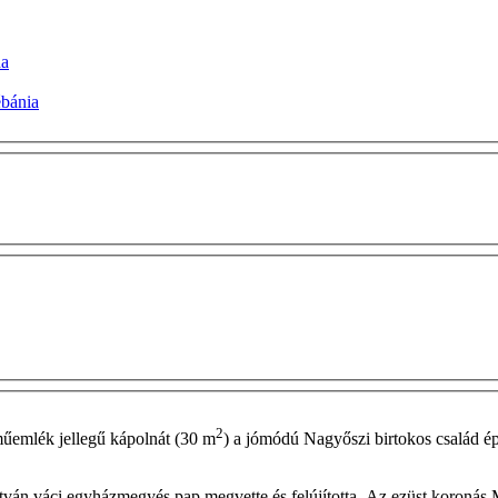
na
ébánia
2
 műemlék jellegű kápolnát (30 m
) a jómódú Nagyőszi birtokos család é
István váci egyházmegyés pap megvette és felújította. Az ezüst koroná