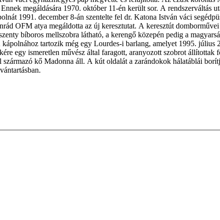
 Ennek megáldására 1970. októ­ber 11-én került sor. A rendszerváltás 
A kápolnát 1991. december 8-án szentelte fel dr. Katona István váci se
onrád OFM atya megáldotta az új keresztutat. A keresztút domborműve
szenty bíboros mellszobra látható, a kerengő közepén pedig a magyarsá
A kápolnához tartozik még egy Lourdes-i barlang, amelyet 1995. július 
re egy ismeretlen művész által faragott, aranyozott szobrot állítottak
ól származó kő Madonna áll. A kút oldalát a zarándokok hálatáblái borí
lvántartásban.