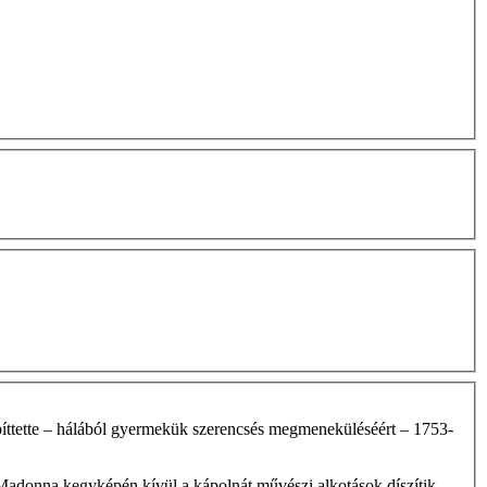
píttette – hálából gyermekük szerencsés megmeneküléséért – 1753-
s Madonna kegyképén kívül a kápolnát művészi alkotások díszítik.