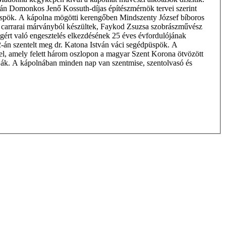
után Domonkos Jenő Kossuth-díjas építészmérnök tervei szerint
gédpüspök. A kápolna mögötti kerengőben Mindszenty József bíboros
i carrarai márványból készültek, Faykod Zsuzsa szobrászművész
gért való engesztelés elkezdésének 25 éves évfordulójának
2-án szentelt meg dr. Katona István váci segédpüspök. A
 fel, amely felett három oszlopon a magyar Szent Korona ötvözött
tják. A kápolnában minden nap van szentmise, szentolvasó és