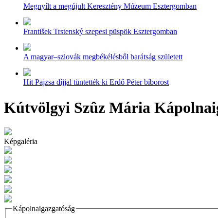
Megnyílt a megújult Keresztény Múzeum Esztergomban
František Trstenský szepesi püspök Esztergomban
A magyar–szlovák megbékélésből barátság született
Hit Pajzsa díjjal tüntették ki Erdő Péter bíborost
Kútvölgyi Szûz Mária Kápolnai
Képgaléria
Kápolnaigazgatóság