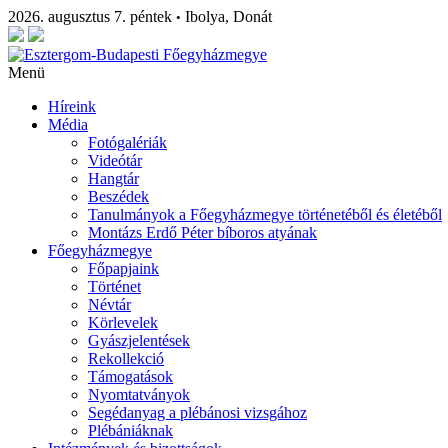
2026. augusztus 7. péntek
Ibolya, Donát
•
Menü
Híreink
Média
Fotógalériák
Videótár
Hangtár
Beszédek
Tanulmányok a Főegyházmegye történetéből és életéből
Montázs Erdő Péter bíboros atyának
Főegyházmegye
Főpapjaink
Történet
Névtár
Körlevelek
Gyászjelentések
Rekollekció
Támogatások
Nyomtatványok
Segédanyag a plébánosi vizsgához
Plébániáknak