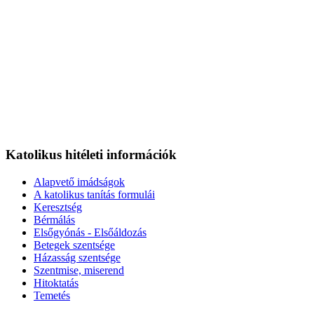
Katolikus hitéleti információk
Alapvető imádságok
A katolikus tanítás formulái
Keresztség
Bérmálás
Elsőgyónás - Elsőáldozás
Betegek szentsége
Házasság szentsége
Szentmise, miserend
Hitoktatás
Temetés