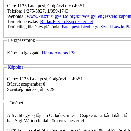
Cím: 1125 Budapest, Galgóczi utca 49-51.
Telefon: 1/275-5827, 1/359-1743
Weboldal:
www.krisztusugye-fso.org/kutvoelgyi-engesztelo-kapol
Területi beosztás:
Budai-Északi Espereskerület
Területileg illetékes plébánia:
Budapest-Istenhegyi Szent László Pl
Lelkipásztorok
Kápolna igazgató:
Héray András FSO
Kápolna
Címe: 1125 Budapest, Galgóczi u. 49-51.
Búcsú: szeptember 8.
Szentségimádás: július 29.
Történet
A Svábhegy lejtőjén a Galgóczi u. és a Csipke u. sarkán található
ban Sigl Márton budai kőműves mesterrel.
1970-ben a családtól a kápolnát a hozzátartozó területtel Regőczi 