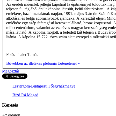
Az eredeti műemlék jellegű kápolnát fa építménnyel toldották meg.
teljesen új, téglából épült kápolna létesült, belül faburkolattal. 
emlékére, hazahozatalának napján, 1991. május 3-án dr. Szántó K
alkotásai és belga adományozók ajándéka. A keresztút elején Mind
emlékére egy szép fafaragású kereszt található, bronz korpusszal. 
millecentenárium, valamint az ezeréves magyar kereszténység emléké
mása látható. A kápolna mögött, a befedett kút tetején a Budavárb
litánia. A kápolna 15 722. törzs­ szám alatt szerepel a műemléki nyi
Fotó: Thaler Tamás
Bővebben az illetékes plébánia történeténél »
Megosztás
Esztergom-Budapesti Főegyházmegye
Bízd Rá Magad
Keresés
Az oldalon