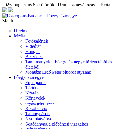
2026. augusztus 6. csütörtök
Urunk színeváltozása
Berta
•
•
Menü
Híreink
Média
Fotógalériák
Videótár
Hangtár
Beszédek
Tanulmányok a Főegyházmegye történetéből és
életéből
Montázs Erdő Péter bíboros atyának
Főegyházmegye
Főpapjaink
Történet
Névtár
Körlevelek
Gyászjelentések
Rekollekció
Támogatások
Nyomtatványok
Segédanyag a plébánosi vizsgához