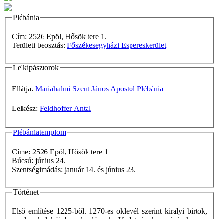
Plébánia
Cím: 2526 Epöl, Hősök tere 1.
Területi beosztás:
Főszékesegyházi Espereskerület
Lelkipásztorok
Ellátja:
Máriahalmi Szent János Apostol Plébánia
Lelkész:
Feldhoffer Antal
Plébániatemplom
Címe: 2526 Epöl, Hősök tere 1.
Búcsú: június 24.
Szentségimádás: január 14. és június 23.
Történet
Első említése 1225-ből. 1270-es oklevél szerint királyi birtok,