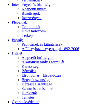
Plébániáknak
Intézmények és bizottságok
Központi hivatal
Bizottságok
Intézmények
Plébániák
Templomok
Hova tartozom?
Térkép
Papság
Papi címek és kitüntetések
A Főegyházmegye papjai 1892-2006
Hitélet
Alapvető imádságok
A katolikus tanítás formulái
Keresztség
Bérmálás
Elsőgyónás - Elsőáldozás
Betegek szentsége
Házasság szentsége
Szentmise, miserend
Hitoktatás
Temetés
Gyermekvédelem