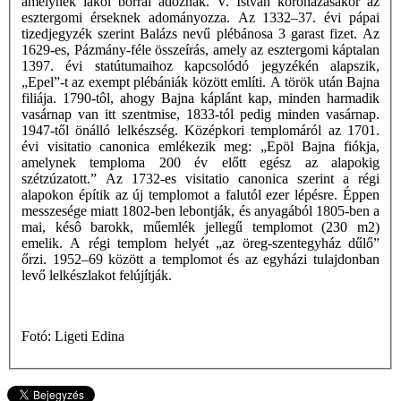
amelynek lakói borral adóznak. V. István koronázásakor az
esztergomi érseknek adományozza. Az 1332–37. évi pápai
tizedjegyzék szerint Balázs nevű plébánosa 3 garast fizet. Az
1629-es, Pázmány-féle összeírás, amely az esztergomi káptalan
1397. évi statútumaihoz kapcsolódó jegyzékén alapszik,
„Epel”-t az exempt plébániák között említi. A török után Bajna
filiája. 1790-tôl, ahogy Bajna káplánt kap, minden harmadik
vasárnap van itt szentmise, 1833-tól pedig minden vasárnap.
1947-től önálló lelkészség. Középkori templomáról az 1701.
évi visitatio canonica emlékezik meg: „Epöl Bajna fiókja,
amelynek temploma 200 év előtt egész az alapokig
szétzúzatott.” Az 1732-es visitatio canonica szerint a régi
alapokon építik az új templomot a falutól ezer lépésre. Éppen
messzesége miatt 1802-ben lebontják, és anyagából 1805-ben a
mai, késô barokk, műemlék jellegű templomot (230 m2)
emelik. A régi templom helyét „az öreg-szentegyház dűlő”
őrzi. 1952–69 között a templomot és az egyházi tulajdonban
levő lelkészlakot felújítják.
Fotó: Ligeti Edina