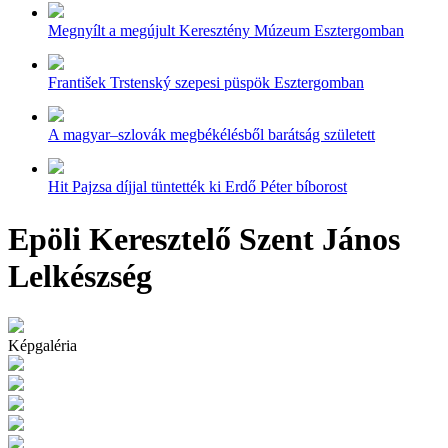
Megnyílt a megújult Keresztény Múzeum Esztergomban
František Trstenský szepesi püspök Esztergomban
A magyar–szlovák megbékélésből barátság született
Hit Pajzsa díjjal tüntették ki Erdő Péter bíborost
Epöli Keresztelő Szent János
Lelkészség
Képgaléria