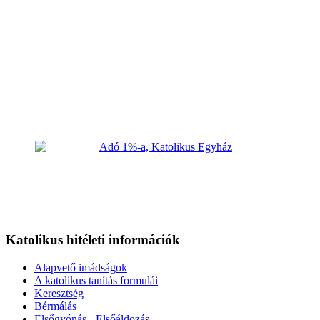
Katolikus hitéleti információk
Alapvető imádságok
A katolikus tanítás formulái
Keresztség
Bérmálás
Elsőgyónás - Elsőáldozás