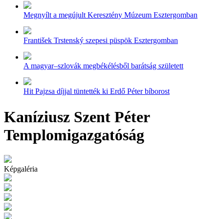
Megnyílt a megújult Keresztény Múzeum Esztergomban
František Trstenský szepesi püspök Esztergomban
A magyar–szlovák megbékélésből barátság született
Hit Pajzsa díjjal tüntették ki Erdő Péter bíborost
Kaníziusz Szent Péter
Templomigazgatóság
Képgaléria