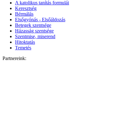
A katolikus tanítás formulái
Keresztség
Bérmálás
Elsőgyónás - Elsőáldozás
Betegek szentsége
Házasság szentsége
Szentmise, miserend
Hitoktatás
Temetés
Partnereink: