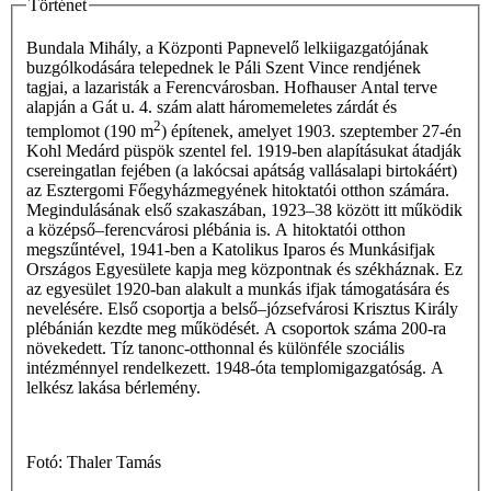
Történet
Bundala Mihály, a Központi Papnevelő lelkiigazgatójának
buzgólkodására telepednek le Páli Szent Vince rendjének
tagjai, a lazaristák a Ferencvárosban. Hofhauser Antal terve
alapján a Gát u. 4. szám alatt háromemeletes zárdát és
2
templomot (190 m
) építenek, amelyet 1903. szeptember 27-én
Kohl Medárd püspök szentel fel. 1919-ben alapításukat átadják
csereingatlan fejében (a lakócsai apátság vallásalapi birtokáért)
az Esztergomi Főegyházmegyének hitoktatói otthon számára.
Megindulásának első szakaszában, 1923–38 között itt működik
a középső–ferencvárosi plébánia is. A hitoktatói otthon
megszűntével, 1941-ben a Katolikus Iparos és Munkásifjak
Országos Egyesülete kapja meg központnak és székháznak. Ez
az egyesület 1920-ban alakult a munkás ifjak támogatására és
nevelésére. Első csoportja a belső–józsefvárosi Krisztus Király
plébánián kezdte meg működését. A csoportok száma 200-ra
növekedett. Tíz tanonc-otthonnal és különféle szociális
intézménnyel rendelkezett. 1948-óta templomigazgatóság. A
lelkész lakása bérlemény.
Fotó: Thaler Tamás