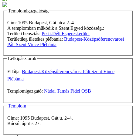
Templomigazgatóság
Cím: 1095 Budapest, Gát utca 2–4.
A templomban működik a Szent Egyed közösség.:
Területi beosztás:
Pesti-Déli Espereskerület
Területileg illetékes plébánia:
Budapest-Középsőferencvárosi
Páli Szent Vince Plébánia
Lelkipásztorok
Ellátja:
Budapest-Középsőferencvárosi Páli Szent Vince
Plébánia
Templomigazgató:
Nádai Tamás Fidél OSB
Templom
Címe: 1095 Budapest, Gát u. 2–4.
Búcsú: április 27.