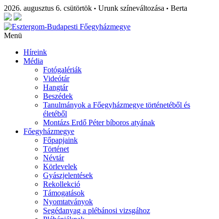
2026. augusztus 6. csütörtök
Urunk színeváltozása
Berta
•
•
Menü
Híreink
Média
Fotógalériák
Videótár
Hangtár
Beszédek
Tanulmányok a Főegyházmegye történetéből és
életéből
Montázs Erdő Péter bíboros atyának
Főegyházmegye
Főpapjaink
Történet
Névtár
Körlevelek
Gyászjelentések
Rekollekció
Támogatások
Nyomtatványok
Segédanyag a plébánosi vizsgához