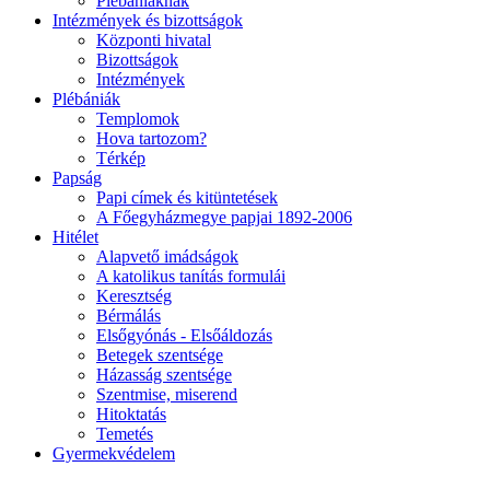
Plébániáknak
Intézmények és bizottságok
Központi hivatal
Bizottságok
Intézmények
Plébániák
Templomok
Hova tartozom?
Térkép
Papság
Papi címek és kitüntetések
A Főegyházmegye papjai 1892-2006
Hitélet
Alapvető imádságok
A katolikus tanítás formulái
Keresztség
Bérmálás
Elsőgyónás - Elsőáldozás
Betegek szentsége
Házasság szentsége
Szentmise, miserend
Hitoktatás
Temetés
Gyermekvédelem