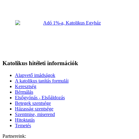
Katolikus hitéleti információk
Alapvető imádságok
A katolikus tanítás formulái
Keresztség
Bérmálás
Elsőgyónás - Elsőáldozás
Betegek szentsége
Házasság szentsége
Szentmise, miserend
Hitoktatás
Temetés
Partnereink: