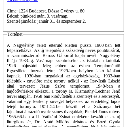
Címe: 1224 Budapest, Dózsa György u. 80
Búcsú: pünkösd utáni 3. vasárnap.
Szentségimádás: január 31. és szeptember 2.
Történet
A Nagytétény felett elterülő kietlen puszta 1900-ban lett
felparcellázva. Az új település a századvég neves politikusáról,
a -vasminiszter-ről Baross Gáborról kapta nevét. Nagytétény
filiája 1933-ig. Vasárnapi szentmiséket az iskolában tartottak
1926 májusától. Még ebben az évben Templomépítő
Egyesületet hoznak létre, 1929-ben helyben lakó káplánt
kapnak. 1930-ban megalakul az egyházközség, 1933-ban
fölépítik - egyelőre még torony nélkül - az Irsy-Irsik László
által tervezett Jézus Szíve templomot. 1948-ban a
hajóbővítéskor elkészül a torony is, Kismarthy-Lechner Jenő
tervei alapján. 1958-ban kibővítették a szentélyt és a sekrestyét,
valamint egy keskeny süveget helyeztek az eredetileg lapos
tetejű toronyra. 1951-54-ben készült el a Szűzanya hét
fájdalmát ábrázoló nyolc színes üvegablak, Pleidel János műve.
1965-66-ban a II. Vatikáni Zsinat emlékére készült el az új
liturgikus tér, Dr. Arató Miklós plébános és Bozó Gyula
festőművész tervei alapján. A szentélyben lévô két színes