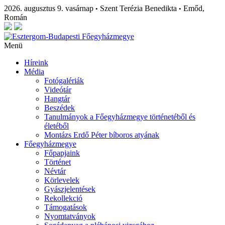
2026. augusztus 9. vasárnap
Szent Terézia Benedikta
Emőd,
•
•
Román
Menü
Híreink
Média
Fotógalériák
Videótár
Hangtár
Beszédek
Tanulmányok a Főegyházmegye történetéből és
életéből
Montázs Erdő Péter bíboros atyának
Főegyházmegye
Főpapjaink
Történet
Névtár
Körlevelek
Gyászjelentések
Rekollekció
Támogatások
Nyomtatványok