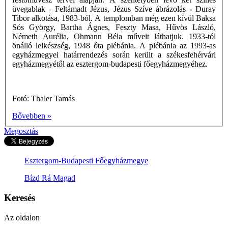
üvegablak - Feltámadt Jézus, Jézus Szíve ábrázolás - Duray
Tibor alkotása, 1983-ból. A templomban még ezen kívül Baksa
Sós György, Bartha Ágnes, Feszty Masa, Hűvös László,
Németh Aurélia, Ohmann Béla műveit láthatjuk. 1933-tól
önálló lelkészség, 1948 óta plébánia. A plébánia az 1993-as
egyházmegyei határrendezés során került a székesfehérvári
egyházmegyétől az esztergom-budapesti főegyházmegyéhez.
Fotó: Thaler Tamás
Bővebben »
Megosztás
Esztergom-Budapesti Főegyházmegye
Bízd Rá Magad
Keresés
Az oldalon