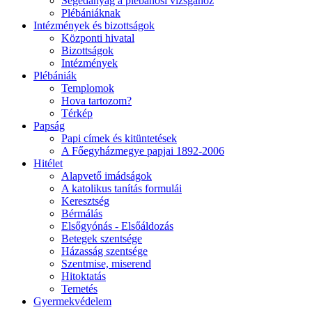
Segédanyag a plébánosi vizsgához
Plébániáknak
Intézmények és bizottságok
Központi hivatal
Bizottságok
Intézmények
Plébániák
Templomok
Hova tartozom?
Térkép
Papság
Papi címek és kitüntetések
A Főegyházmegye papjai 1892-2006
Hitélet
Alapvető imádságok
A katolikus tanítás formulái
Keresztség
Bérmálás
Elsőgyónás - Elsőáldozás
Betegek szentsége
Házasság szentsége
Szentmise, miserend
Hitoktatás
Temetés
Gyermekvédelem