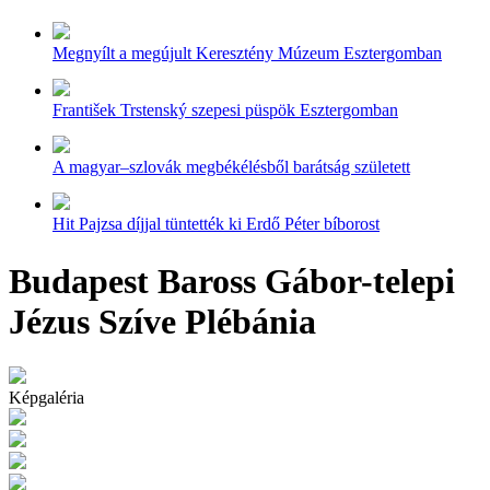
Megnyílt a megújult Keresztény Múzeum Esztergomban
František Trstenský szepesi püspök Esztergomban
A magyar–szlovák megbékélésből barátság született
Hit Pajzsa díjjal tüntették ki Erdő Péter bíborost
Budapest Baross Gábor-telepi
Jézus Szíve Plébánia
Képgaléria