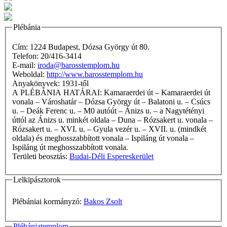
Plébánia
Cím: 1224 Budapest, Dózsa György út 80.
Telefon: 20/416-3414
E-mail:
iroda@barosstemplom.hu
Weboldal:
http://www.barosstemplom.hu
Anyakönyvek: 1931-től
A PLÉBÁNIA HATÁRAI: Kamaraerdei út – Kamaraerdei út
vonala – Városhatár – Dózsa György út – Balatoni u. – Csúcs
u. – Deák Ferenc u. – M0 autóút – Ánizs u. – a Nagytétényi
úttól az Ánizs u. minkét oldala – Duna – Rózsakert u. vonala –
Rózsakert u. – XVI. u. – Gyula vezér u. – XVII. u. (mindkét
oldala) és meghosszabbított vonala – Ispiláng út vonala –
Ispiláng út meghosszabbított vonala.
Területi beosztás:
Budai-Déli Espereskerület
Lelkipásztorok
Plébániai kormányzó:
Bakos Zsolt
Plébániatemplom