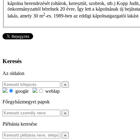
kápolna berendezését (oltárok, keresztút, szobrok, stb.) Kopp Judit
önkormányzattól bérelnek 20 évre. Így lett a kápolnának új bejárata a
2
lakás, amely 30 m
-es. 1989-ben az eddigi kápolnaigazgatói lakást
Keresés
Az oldalon
google
weblap
Főegyházmegyei papok
Plébánia keresése