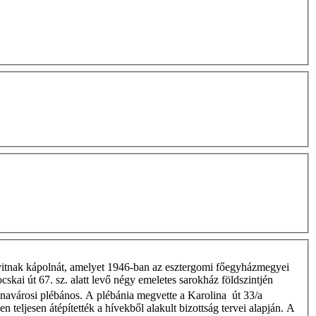
e nyitnak kápolnát, amelyet 1946-ban az esztergomi főegyházmegyei
cskai út 67. sz. alatt levő négy emeletes sarokház földszintjén
tinavárosi plébános. A plébánia megvette a Karolina út 33/a
n teljesen átépítették a hívekből alakult bizottság tervei alapján. A