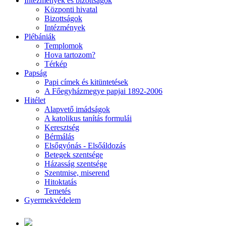
Intézmények és bizottságok
Központi hivatal
Bizottságok
Intézmények
Plébániák
Templomok
Hova tartozom?
Térkép
Papság
Papi címek és kitüntetések
A Főegyházmegye papjai 1892-2006
Hitélet
Alapvető imádságok
A katolikus tanítás formulái
Keresztség
Bérmálás
Elsőgyónás - Elsőáldozás
Betegek szentsége
Házasság szentsége
Szentmise, miserend
Hitoktatás
Temetés
Gyermekvédelem