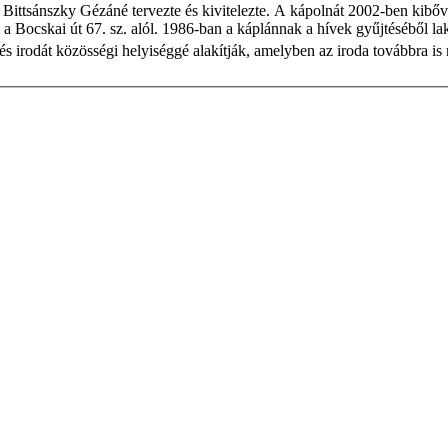
, Bittsánszky Gézáné tervezte és kivitelezte. A kápolnát 2002-ben kibő
 Bocskai út 67. sz. alól. 1986-ban a káplánnak a hívek gyűjtéséből lakást
 és irodát közösségi helyiséggé alakítják, amelyben az iroda továbbra i