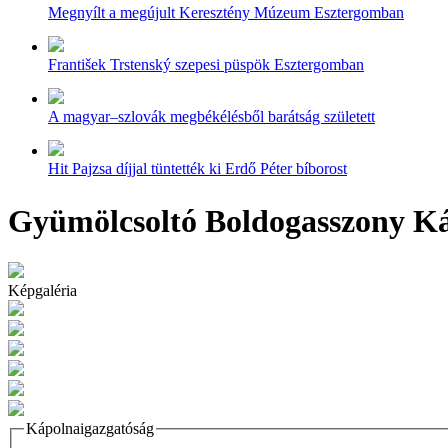
Megnyílt a megújult Keresztény Múzeum Esztergomban
František Trstenský szepesi püspök Esztergomban
A magyar–szlovák megbékélésből barátság született
Hit Pajzsa díjjal tüntették ki Erdő Péter bíborost
Gyümölcsoltó Boldogasszony Ká
Képgaléria
Kápolnaigazgatóság