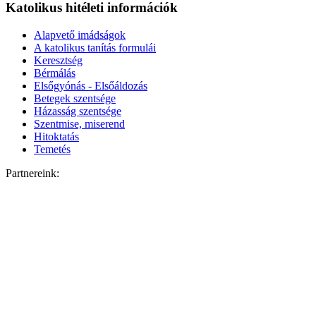
Katolikus hitéleti információk
Alapvető imádságok
A katolikus tanítás formulái
Keresztség
Bérmálás
Elsőgyónás - Elsőáldozás
Betegek szentsége
Házasság szentsége
Szentmise, miserend
Hitoktatás
Temetés
Partnereink: