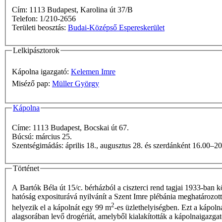
Cím: 1113 Budapest, Karolina út 37/B
Telefon: 1/210-2656
Területi beosztás:
Budai-Középső Espereskerület
Lelkipásztorok
Kápolna igazgató:
Kelemen Imre
Miséző pap:
Müller György
Kápolna
Címe: 1113 Budapest, Bocskai út 67.
Búcsú: március 25.
Szentségimádás: április 18., augusztus 28. és szerdánként 16.
Történet
A Bartók Béla út 15/c. bérházból a ciszterci rend tagjai 1933-ban 
hatóság expositurá­vá nyilvánít a Szent Imre plébánia meghatározott 
2
helyezik el a kápolnát egy 99 m
-es üzlethelyiségben. Ezt a kápol
alagsorában levő drogériát, amelyből kialakították a kápolnaigazgató 