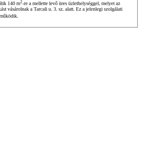
2
vítik 140 m
-re a mellette levő üres üzlethelységgel, melyet az
 vásárolnak a Tarcali u. 3. sz. alatt. Ez a jelenlegi szolgálati
s működik.