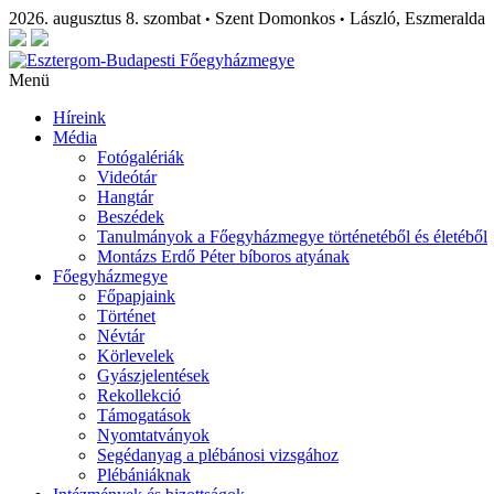
2026. augusztus 8. szombat
Szent Domonkos
László, Eszmeralda
•
•
Menü
Híreink
Média
Fotógalériák
Videótár
Hangtár
Beszédek
Tanulmányok a Főegyházmegye történetéből és életéből
Montázs Erdő Péter bíboros atyának
Főegyházmegye
Főpapjaink
Történet
Névtár
Körlevelek
Gyászjelentések
Rekollekció
Támogatások
Nyomtatványok
Segédanyag a plébánosi vizsgához
Plébániáknak