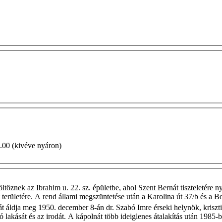
00–20.00 (kivéve nyáron)
költöznek az Ibrahim u. 22. sz. épületbe, ahol Szent Bernát tiszteletér
területére. A rend állami megszüntetése után a Karolina út 37/b és a Bo
nát áldja meg 1950. december 8-án dr. Szabó Imre érseki helynök, krisz
lakását és az irodát. A kápolnát több ideiglenes átalakítás után 1985-be