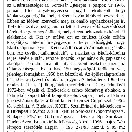
az Oltáriszentséget is. Soroksár-Újtelepet a püspök úr 1946.
január 1-től anyakönyvezési joggal felruházott helyi
káplánsággá erigálta, melyet Szent István királyról neveztek el.
Ebben az idôben szervezik meg az önálló egyházközséget is,
1947-től kezdve pedig curatia lett. Öt évre szóló szerzôdéssel
bérelnek egy romos épületet, melyet rendbehoznak és kápolnát
alakítanak ki. Két év múlva ezt az épületet iskola céljára
kisajátítják. Sikerül megegyezni a helyi hatósággal, hogy
iskola-kápolna legyen. Két családi házat vásárolnak meg 1948-
ban. Az egyiket „államosítják”, a másikat az iskola-kápolna
teljes elvétele után, rendbe hozzák kápolnának és paplaknak
alakítják, 1951-ben már itt tartják a szentmiséket és őrzik az
Oltáriszentséget. Ez a ház 150 négyszögöl területen van,
jelenlegi formájában 1958-ban készült el. Az épület alapterülete
94 m2 sekrestyével és raktárral együtt. A belső teret 1965-ben
rendezik át az új liturgiának megfelelôen. Teljes felújítását
1972-ben végzik el. Értékesek a színes ólomüveg ablakok, a
Fatimából kapott fából faragott szoborcsoport, mely a Fatimai
jelenést ábrázolja és a fából faragott kereszt Corpusszal. 1996-
tól plébánia. A Budapest XXIII., Szentlôrinci úti lakótelepen –
a Budapest Fôváros XXIII. kerület Soroksár Önkormányzata,
Budapest Főváros Önkormányzata, illetve a Bp.–Soroksár–
Újtelep Szent István király lelkészség között 1996. május 7-én
létrejött szerződés alapján – 195 271/93 hrsz-ú, 5485 m2