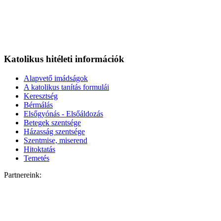
Katolikus hitéleti információk
Alapvető imádságok
A katolikus tanítás formulái
Keresztség
Bérmálás
Elsőgyónás - Elsőáldozás
Betegek szentsége
Házasság szentsége
Szentmise, miserend
Hitoktatás
Temetés
Partnereink: