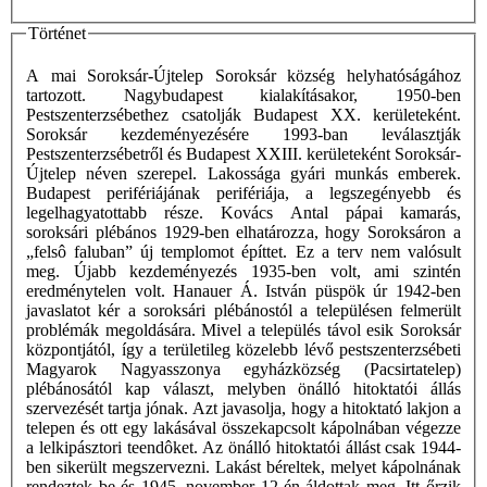
Történet
A mai Soroksár-Újtelep Soroksár község helyhatóságához
tartozott. Nagybudapest kialakításakor, 1950-ben
Pestszenterzsébethez csatolják Budapest XX. kerületeként.
Soroksár kezdeményezésére 1993-ban leválasztják
Pestszenterzsébetről és Budapest XXIII. kerületeként Soroksár-
Újtelep néven szerepel. Lakossága gyári munkás emberek.
Budapest perifériájának perifériája, a legszegényebb és
legelhagyatottabb része. Kovács Antal pápai kamarás,
soroksári plébános 1929-ben elhatározza, hogy Soroksáron a
„felsô faluban” új templomot építtet. Ez a terv nem valósult
meg. Újabb kezdeményezés 1935-ben volt, ami szintén
eredménytelen volt. Hanauer Á. István püspök úr 1942-ben
javaslatot kér a soroksári plébánostól a településen felmerült
problémák megoldására. Mivel a település távol esik Soroksár
központjától, így a területileg közelebb lévő pestszenterzsébeti
Magyarok Nagyasszonya egyházközség (Pacsirtatelep)
plébánosától kap választ, melyben önálló hitoktatói állás
szervezését tartja jónak. Azt javasolja, hogy a hitoktató lakjon a
telepen és ott egy lakásával összekapcsolt kápolnában végezze
a lelkipásztori teendôket. Az önálló hitoktatói állást csak 1944-
ben sikerült megszervezni. Lakást béreltek, melyet kápolnának
rendeztek be és 1945. november 12-én áldottak meg. Itt őrzik