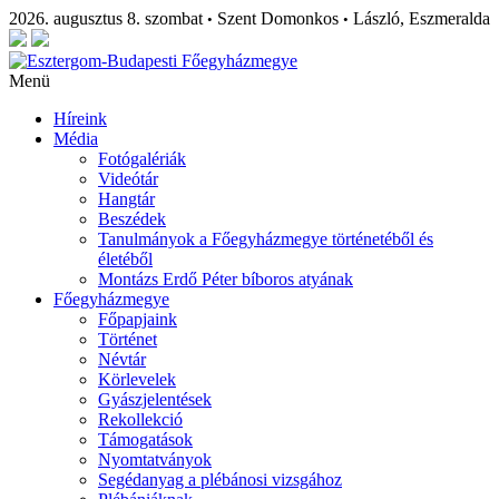
2026. augusztus 8. szombat
Szent Domonkos
László, Eszmeralda
•
•
Menü
Híreink
Média
Fotógalériák
Videótár
Hangtár
Beszédek
Tanulmányok a Főegyházmegye történetéből és
életéből
Montázs Erdő Péter bíboros atyának
Főegyházmegye
Főpapjaink
Történet
Névtár
Körlevelek
Gyászjelentések
Rekollekció
Támogatások
Nyomtatványok
Segédanyag a plébánosi vizsgához