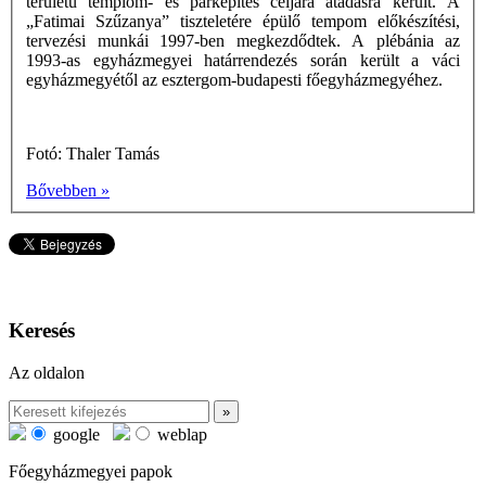
területű templom- és parképítés céljára átadásra került. A
„Fatimai Szűzanya” tiszteletére épülő tempom előkészítési,
tervezési munkái 1997-ben megkezdődtek. A plébánia az
1993-as egyházmegyei határrendezés során került a váci
egyházmegyétől az esztergom-budapesti főegyházmegyéhez.
Fotó: Thaler Tamás
Bővebben »
Keresés
Az oldalon
google
weblap
Főegyházmegyei papok