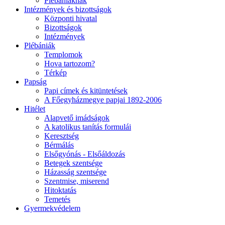
Plébániáknak
Intézmények és bizottságok
Központi hivatal
Bizottságok
Intézmények
Plébániák
Templomok
Hova tartozom?
Térkép
Papság
Papi címek és kitüntetések
A Főegyházmegye papjai 1892-2006
Hitélet
Alapvető imádságok
A katolikus tanítás formulái
Keresztség
Bérmálás
Elsőgyónás - Elsőáldozás
Betegek szentsége
Házasság szentsége
Szentmise, miserend
Hitoktatás
Temetés
Gyermekvédelem