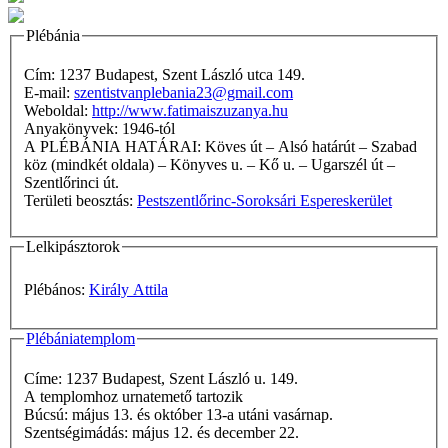
Plébánia
Cím: 1237 Budapest, Szent László utca 149.
E-mail:
szentistvanplebania23@gmail.com
Weboldal:
http://www.fatimaiszuzanya.hu
Anyakönyvek: 1946-tól
A PLÉBÁNIA HATÁRAI: Köves út – Alsó határút – Szabad
köz (mindkét oldala) – Könyves u. – Kő u. – Ugarszél út –
Szentlőrinci út.
Területi beosztás:
Pestszentlőrinc-Soroksári Espereskerület
Lelkipásztorok
Plébános:
Király Attila
Plébániatemplom
Címe: 1237 Budapest, Szent László u. 149.
A templomhoz urnatemető tartozik
Búcsú: május 13. és október 13-a utáni vasárnap.
Szentségimádás: május 12. és december 22.