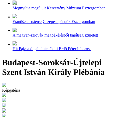
Megnyílt a megújult Keresztény Múzeum Esztergomban
František Trstenský szepesi püspök Esztergomban
A magyar–szlovák megbékélésből barátság született
Hit Pajzsa díjjal tüntették ki Erdő Péter bíborost
Budapest-Soroksár-Újtelepi
Szent István Király Plébánia
Képgaléria