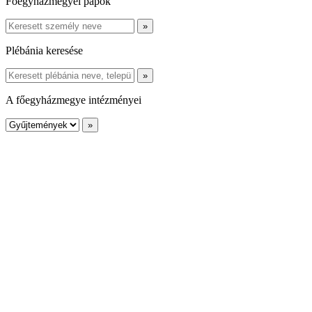
Főegyházmegyei papok
Plébánia keresése
A főegyházmegye intézményei