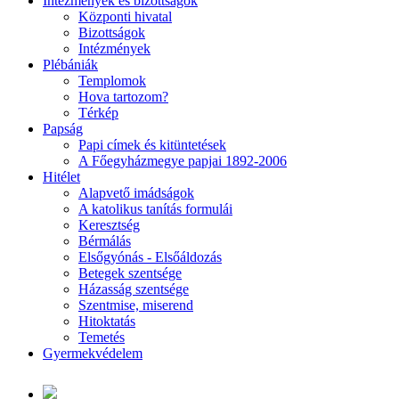
Intézmények és bizottságok
Központi hivatal
Bizottságok
Intézmények
Plébániák
Templomok
Hova tartozom?
Térkép
Papság
Papi címek és kitüntetések
A Főegyházmegye papjai 1892-2006
Hitélet
Alapvető imádságok
A katolikus tanítás formulái
Keresztség
Bérmálás
Elsőgyónás - Elsőáldozás
Betegek szentsége
Házasság szentsége
Szentmise, miserend
Hitoktatás
Temetés
Gyermekvédelem