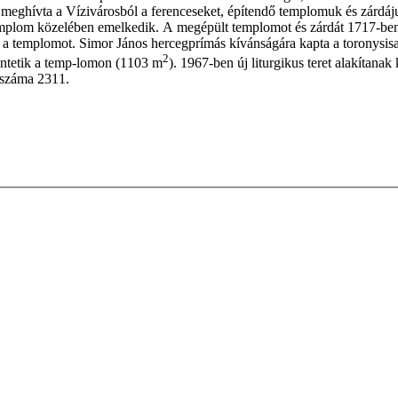
e meghívta a Vízivárosból a ferenceseket, építendő templomuk és zárdáj
emplom közelében emelkedik. A megépült templomot és zárdát 1717-ben
l a templomot. Simor János hercegprímás kívánságára kapta a toronysis
2
tüntetik a temp-lomon (1103 m
). 1967-ben új liturgikus teret alakítanak
zsszáma 2311.