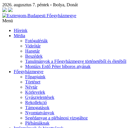
2026. augusztus 7. péntek
Ibolya, Donát
•
Menü
Híreink
Média
Fotógalériák
Videótár
Hangtár
Beszédek
Tanulmányok a Főegyházmegye történetéből és életéből
Montázs Erdő Péter bíboros atyának
Főegyházmegye
Főpapjaink
Történet
Névtár
Körlevelek
Gyászjelentések
Rekollekció
Támogatások
Nyomtatványok
Segédanyag a plébánosi vizsgához
Plébániáknak