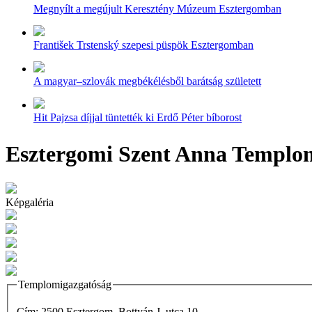
Megnyílt a megújult Keresztény Múzeum Esztergomban
František Trstenský szepesi püspök Esztergomban
A magyar–szlovák megbékélésből barátság született
Hit Pajzsa díjjal tüntették ki Erdő Péter bíborost
Esztergomi Szent Anna Templom
Képgaléria
Templomigazgatóság
Cím: 2500 Esztergom, Bottyán J. utca 10.