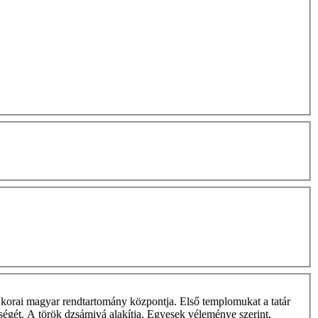
 korai magyar rendtartomány központja. Első templomukat a tatár
eségét. A török dzsámivá alakítja. Egyesek véleménye szerint,