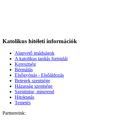
Katolikus hitéleti információk
Alapvető imádságok
A katolikus tanítás formulái
Keresztség
Bérmálás
Elsőgyónás - Elsőáldozás
Betegek szentsége
Házasság szentsége
Szentmise, miserend
Hitoktatás
Temetés
Partnereink: