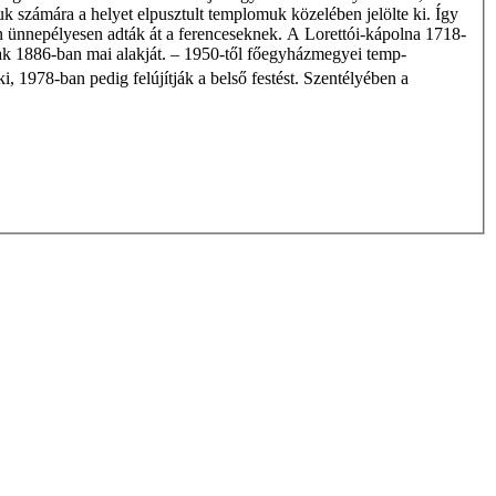
uk számára a helyet elpusztult templomuk közelében jelölte ki. Így
 ünnepélyesen adták át a ferenceseknek. A Lorettói-kápolna 1718-
ak 1886-ban mai alakját. – 1950-től főegyházmegyei temp-
 ki, 1978-ban pedig felújítják a belső festést. Szentélyében a