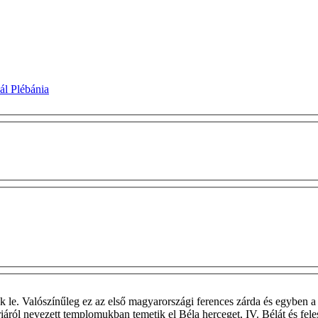
ál Plébánia
 le. Valószínűleg ez az első magyarországi ferences zárda és egyben a
áriáról nevezett templomukban temetik el Béla herceget, IV. Bélát és fel