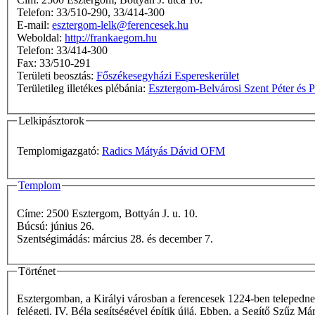
Telefon: 33/510-290, 33/414-300
E-mail:
esztergom-lelk@ferencesek.hu
Weboldal:
http://frankaegom.hu
Telefon: 33/414-300
Fax: 33/510-291
Területi beosztás:
Főszékesegyházi Espereskerület
Területileg illetékes plébánia:
Esztergom-Belvárosi Szent Péter és P
Lelkipásztorok
Templomigazgató:
Radics Mátyás Dávid OFM
Templom
Címe: 2500 Esztergom, Bottyán J. u. 10.
Búcsú: június 26.
Szentségimádás: március 28. és december 7.
Történet
Esztergomban, a Királyi városban a ferencesek 1224-ben telepednek
felégeti. IV. Béla segítségével építik újjá. Ebben, a Segítő Szűz M