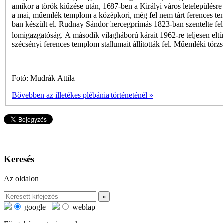
amikor a török kiűzése után, 1687-ben a Királyi város letelepülésr
a mai, műemlék templom a középkori, még fel nem tárt ferences t
ban készült el. Rudnay Sándor hercegprímás 1823-ban szentelte fe
lomigazgatóság. A második világháború kárait 1962-re teljesen el
szécsényi ferences templom stallumait állították fel. Műemléki tör
Fotó: Mudrák Attila
Bővebben az illetékes plébánia történeténél »
Keresés
Az oldalon
google
weblap