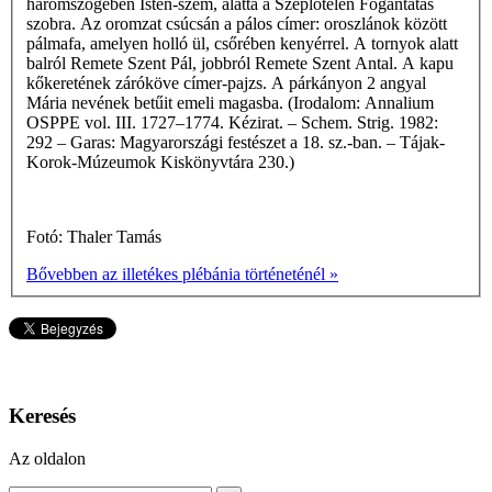
háromszögében Isten-szem, alatta a Szeplőtelen Fogantatás
szobra. Az oromzat csúcsán a pálos címer: orosz­lánok között
pálmafa, amelyen holló ül, csőrében kenyérrel. A tornyok alatt
balról Remete Szent Pál, jobbról Remete Szent Antal. A kapu
kőkeretének záróköve címer-pajzs. A párkányon 2 angyal
Mária nevének betűit emeli magasba. (Irodalom: Annalium
OSPPE vol. III. 1727–1774. Kézirat. – Schem. Strig. 1982:
292 – Garas: Magyarországi festészet a 18. sz.-ban. – Tájak-
Korok-Múzeumok Kiskönyvtára 230.)
Fotó: Thaler Tamás
Bővebben az illetékes plébánia történeténél »
Keresés
Az oldalon