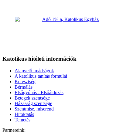
Katolikus hitéleti információk
Alapvető imádságok
A katolikus tanítás formulái
Keresztség
Bérmálás
Elsőgyónás - Elsőáldozás
Betegek szentsége
Házasság szentsége
Szentmise, miserend
Hitoktatás
Temetés
Partnereink: