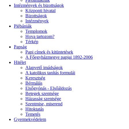
Plébániáknak
Intézmények és bizottságok
Központi hivatal
Bizottságok
Intézmények
Plébániák
Templomok
Hova tartozom?
Térkép
Papság
Papi címek és kitüntetések
A Főegyházmegye papjai 1892-2006
Hitélet
Alapvető imádságok
A katolikus tanítás formulái
Keresztség
Bérmálás
Elsőgyónás - Elsőáldozás
Betegek szentsége
Házasság szentsége
Szentmise, miserend
Hitoktatás
Temetés
Gyermekvédelem