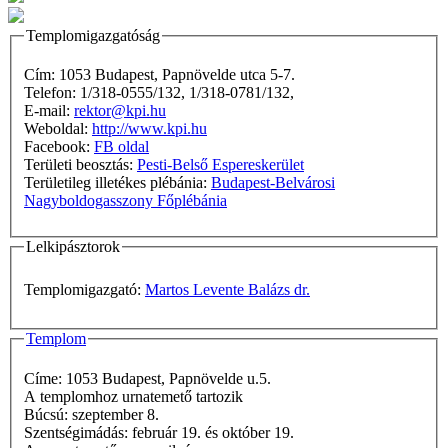
Templomigazgatóság
Cím: 1053 Budapest, Papnövelde utca 5-7.
Telefon: 1/318-0555/132, 1/318-0781/132,
E-mail:
rektor@kpi.hu
Weboldal:
http://www.kpi.hu
Facebook:
FB oldal
Területi beosztás:
Pesti-Belső Espereskerület
Területileg illetékes plébánia:
Budapest-Belvárosi
Nagyboldogasszony Főplébánia
Lelkipásztorok
Templomigazgató:
Martos Levente Balázs dr.
Templom
Címe: 1053 Budapest, Papnövelde u.5.
A templomhoz urnatemető tartozik
Búcsú: szeptember 8.
Szentségimádás: február 19. és október 19.