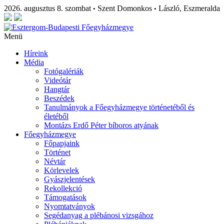
2026. augusztus 8. szombat
Szent Domonkos
László, Eszmeralda
•
•
Menü
Híreink
Média
Fotógalériák
Videótár
Hangtár
Beszédek
Tanulmányok a Főegyházmegye történetéből és
életéből
Montázs Erdő Péter bíboros atyának
Főegyházmegye
Főpapjaink
Történet
Névtár
Körlevelek
Gyászjelentések
Rekollekció
Támogatások
Nyomtatványok
Segédanyag a plébánosi vizsgához