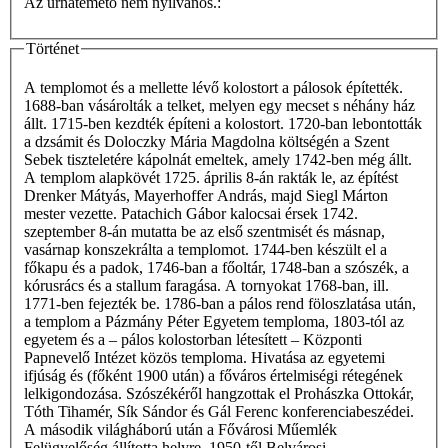
Az urnatemető nem nyilvános.:
Történet
A templomot és a mellette lévő kolostort a pálosok építették.
1688-ban vásárolták a telket, melyen egy mecset s néhány ház
állt. 1715-ben kezdték építeni a kolostort. 1720-ban lebontották
a dzsámit és Doloczky Mária Magdolna költségén a Szent
Sebek tiszteletére kápolnát emeltek, amely 1742-ben még állt.
A templom alapkövét 1725. április 8-án rakták le, az építést
Drenker Mátyás, Mayerhoffer András, majd Siegl Márton
mester vezette. Patachich Gábor kalocsai érsek 1742.
szeptember 8-án mutatta be az első szentmisét és másnap,
vasárnap konszekrálta a templomot. 1744-ben készült el a
főkapu és a padok, 1746-ban a főoltár, 1748-ban a szószék, a
kórusrács és a stallum faragása. A tornyokat 1768-ban, ill.
1771-ben fejezték be. 1786-ban a pálos rend föloszlatása után,
a templom a Pázmány Péter Egyetem temploma, 1803-tól az
egyetem és a – pálos kolostorban létesített – Központi
Papnevelő Intézet közös temploma. Hivatása az egyetemi
ifjúság és (főként 1900 után) a főváros értelmiségi rétegének
lelkigondozása. Szószékéről hangzottak el Prohászka Ottokár,
Tóth Tihamér, Sík Sándor és Gál Ferenc konferenciabeszédei.
A második világháború után a Fővárosi Műemlék
Felügyelőség állította helyre. 1950-től Belvárosi