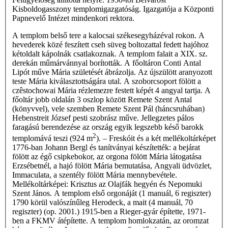
Kisboldogasszony templomigazgatóság. Igazgatója a Központi
Papnevelő Intézet mindenkori rektora.
A templom belső tere a kalocsai székesegyházéval rokon. A
hevederek közé feszített cseh süveg boltozattal fedett hajóhoz
kétoldalt kápolnák csatlakoznak. A templom falait a XIX. sz.
derekán műmárvánnyal borították. A főoltáron Conti Antal
Lipót műve Mária születését ábrázolja. Az újszülött aranyozott
teste Mária kiválasztottságára utal. A szoborcsoport fölött a
czêstochowai Mária rézlemezre festett képét 4 angyal tartja. A
főoltár jobb oldalán 3 oszlop között Remete Szent Antal
(könyvvel), vele szemben Remete Szent Pál (háncsruhában)
Hebenstreit József pesti szobrász műve. Jellegzetes pálos
faragású berendezése az ország egyik legszebb késő barokk
2
templomává teszi (924 m
). – Freskóit és a két mellékoltárképet
1776-ban Johann Bergl és tanítványai készítették: a bejárat
fölött az égő csipkebokor, az orgona fölött Mária látogatása
Erzsébetnél, a hajó fölött Mária bemutatása, Angyali üdvözlet,
Immaculata, a szentély fölött Mária mennybevétele.
Mellékoltárképei: Krisztus az Olajfák hegyén és Nepomuki
Szent János. A templom első orgonáját (1 manuál, 6 regiszter)
1790 körül valószínűleg Herodeck, a mait (4 manuál, 70
regiszter) (op. 2001.) 1915-ben a Rieger-gyár építette, 1971-
ben a FKMV átépítette. A templom homlokzatán, az oromzat