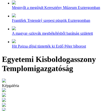
Megnyílt a megújult Keresztény Múzeum Esztergomban
František Trstenský szepesi püspök Esztergomban
A magyar–szlovák megbékélésből barátság született
Hit Pajzsa díjjal tüntették ki Erdő Péter bíborost
Egyetemi Kisboldogasszony
Templomigazgatóság
Képgaléria