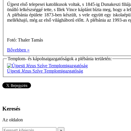
Újpest első telepesei katolikusok voltak, s 1845-ig Dunakeszi filiá
önálló lelkészséggé tette, s Illek Vince káplánt bízta meg, hogy a l
A plébánia épülete 1873-ben készült, s vele együtt egy iskolaépü
mellékhajó, még az első világháború előtt. A plébánia az 1993-as
Fotó: Thaler Tamás
Bővebben »
Templom- és kápolnaigazgatóságok a plébánia területén:
Újpesti Jézus Szíve Templomigazgatóság
Keresés
Az oldalon