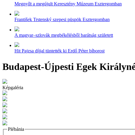
Megnyílt a megújult Keresztény Múzeum Esztergomban
František Trstenský szepesi püspök Esztergomban
A magyar–szlovák megbékélésből barátság született
Hit Pajzsa díjjal tüntették ki Erdő Péter bíborost
Budapest-Újpesti Egek Királyn
Képgaléria
Plébánia