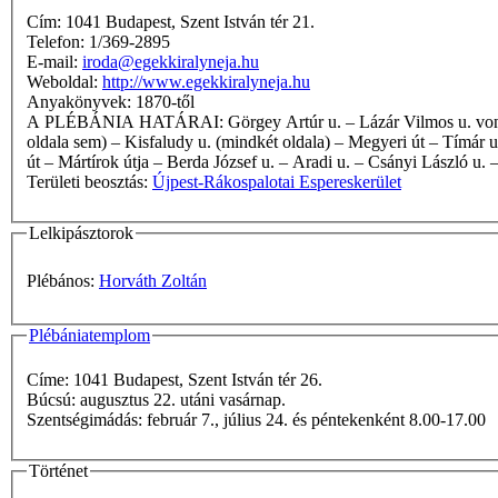
Cím: 1041 Budapest, Szent István tér 21.
Telefon: 1/369-2895
E-mail:
iroda@egekkiralyneja.hu
Weboldal:
http://www.egekkiralyneja.hu
Anyakönyvek: 1870-től
A PLÉBÁNIA HATÁRAI: Görgey Artúr u. – Lázár Vilmos u. vonala – Lázár Vilmos u. – Nádor u. – Türr István u. – Mildenberg u. – Baross u. – Kisfaludy u. (mindkét oldala) – Labdarúgó u. (egyik
oldala sem) – Kisfaludy u. (mindkét oldala) – Megyeri út – Tímár
út – Mártírok útja – Berda József u. – Aradi u. – Csányi László u.
Területi beosztás:
Újpest-Rákospalotai Espereskerület
Lelkipásztorok
Plébános:
Horváth Zoltán
Plébániatemplom
Címe: 1041 Budapest, Szent István tér 26.
Búcsú: augusztus 22. utáni vasárnap.
Szentségimádás: február 7., július 24. és péntekenként 8.00-17.00
Történet