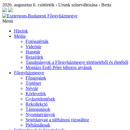
2026. augusztus 6. csütörtök
Urunk színeváltozása
Berta
•
•
Menü
Híreink
Média
Fotógalériák
Videótár
Hangtár
Beszédek
Tanulmányok a Főegyházmegye történetéből és életéből
Montázs Erdő Péter bíboros atyának
Főegyházmegye
Főpapjaink
Történet
Névtár
Körlevelek
Gyászjelentések
Rekollekció
Támogatások
Nyomtatványok
Segédanyag a plébánosi vizsgához
Plébániáknak