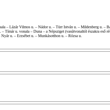
 u. – Tímár u. vonala – Duna – a Népsziget (vasútvonaltól északra eső
 – Nyár u. – Erzsébet u. – Munkásotthon u. – Rózsa u.