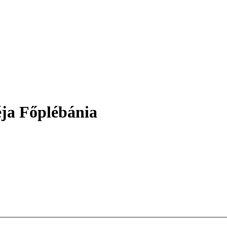
éja Főplébánia