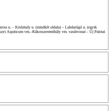
 része) Aquincum vm.–Rákosszentmihály vm. vasútvonal – Új Palotai