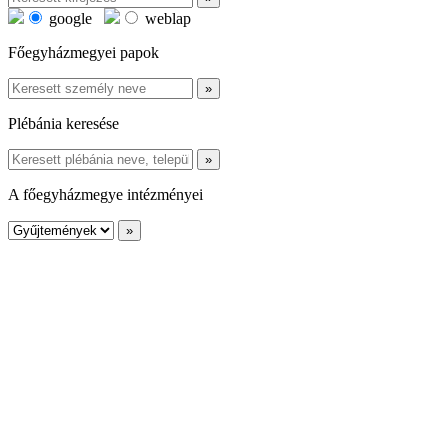
google
weblap
Főegyházmegyei papok
Plébánia keresése
A főegyházmegye intézményei