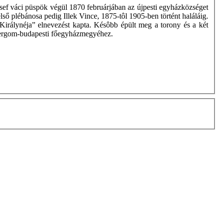
József váci püspök végül 1870 februárjában az újpesti egyházközséget
első plébánosa pedig Illek Vince, 1875-tôl 1905-ben történt haláláig.
 Királynéja” elnevezést kapta. Késôbb épült meg a torony és a két
ztergom-budapesti főegyházmegyéhez.