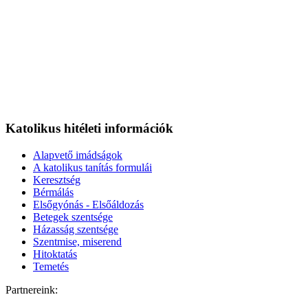
Katolikus hitéleti információk
Alapvető imádságok
A katolikus tanítás formulái
Keresztség
Bérmálás
Elsőgyónás - Elsőáldozás
Betegek szentsége
Házasság szentsége
Szentmise, miserend
Hitoktatás
Temetés
Partnereink: