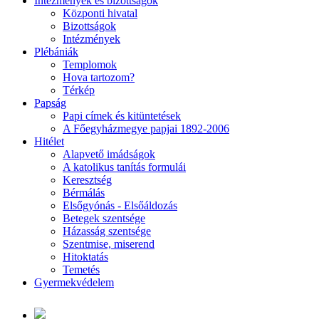
Intézmények és bizottságok
Központi hivatal
Bizottságok
Intézmények
Plébániák
Templomok
Hova tartozom?
Térkép
Papság
Papi címek és kitüntetések
A Főegyházmegye papjai 1892-2006
Hitélet
Alapvető imádságok
A katolikus tanítás formulái
Keresztség
Bérmálás
Elsőgyónás - Elsőáldozás
Betegek szentsége
Házasság szentsége
Szentmise, miserend
Hitoktatás
Temetés
Gyermekvédelem