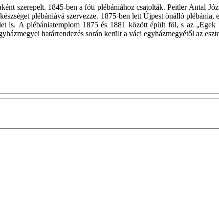
jaként szerepelt. 1845-ben a fóti plébániához csatolták. Peitler Antal 
elkészséget plébániává szervezze. 1875-ben lett Újpest önálló plébánia, 
let is. A plébániatemplom 1875 és 1881 között épült föl, s az „Egek
 egyházmegyei határrendezés során került a váci egyházmegyétől az es