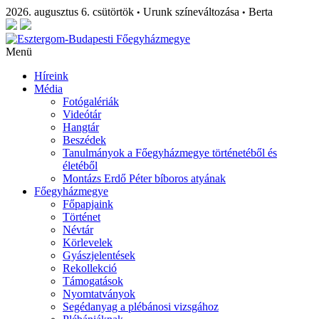
2026. augusztus 6. csütörtök
Urunk színeváltozása
Berta
•
•
Menü
Híreink
Média
Fotógalériák
Videótár
Hangtár
Beszédek
Tanulmányok a Főegyházmegye történetéből és
életéből
Montázs Erdő Péter bíboros atyának
Főegyházmegye
Főpapjaink
Történet
Névtár
Körlevelek
Gyászjelentések
Rekollekció
Támogatások
Nyomtatványok
Segédanyag a plébánosi vizsgához