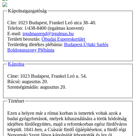
Kápolnaigazgatóság
Cím: 1023 Budapest, Frankel Leó utca 38–40.
Telefon: 1/438-8400 (irgalmas konvent)
E-mail:
irgalmasrend@irgalmas.hu
Területi beosztás:
Óbudai Espereskerület
Területileg illetékes plébánia:
Budapest-Újlaki Sarlós
Boldogasszony Plébánia
Kápolna
Címe: 1023 Budapest, Frankel Leó u. 54.
Búcsú: augusztus 20.
Szentségimádás: augusztus 20.
Történet
Ezen a helyen már a római korban is ismertek voltak azok a
budai gyógyforrások, melyek kihasználására a török hódoltság
idejében fürdőegyüttes, majd a reformkorban egész fürdőváros
települt. 1841-ben, a Császár fürdő újjáépítésekor, a fürdő régi
Nepomuki Szent János kápolnáját lebontották és így új