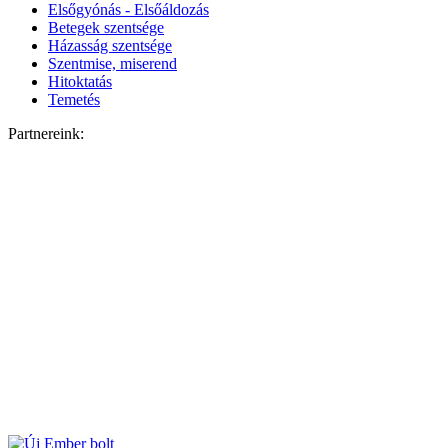
Elsőgyónás - Elsőáldozás
Betegek szentsége
Házasság szentsége
Szentmise, miserend
Hitoktatás
Temetés
Partnereink: