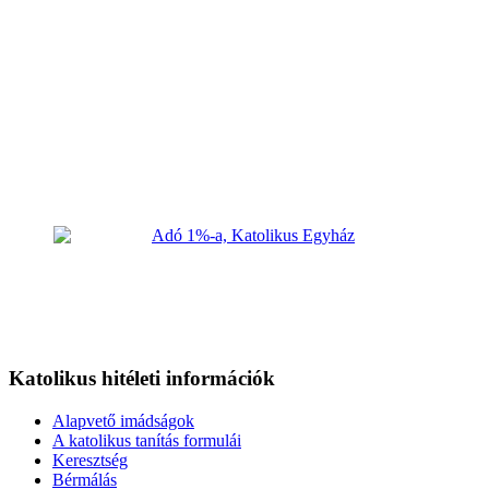
Katolikus hitéleti információk
Alapvető imádságok
A katolikus tanítás formulái
Keresztség
Bérmálás