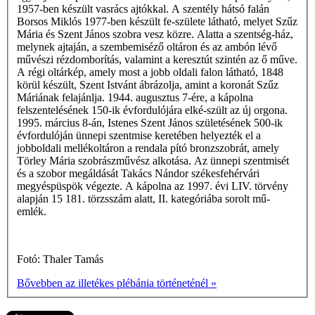
1957-ben készült vasrács ajtókkal. A szentély hátsó falán
Borsos Miklós 1977-ben készült fe-születe látható, melyet Szűz
Mária és Szent János szobra vesz közre. Alatta a szentség-ház,
melynek ajtaján, a szembemiséző oltáron és az ambón lévő
művészi rézdomborítás, valamint a keresztút szintén az ő műve.
A régi oltárkép, amely most a jobb oldali falon látható, 1848
körül készült, Szent Istvánt ábrázolja, amint a koronát Szűz
Máriának felajánlja. 1944. augusztus 7-ére, a kápolna
felszentelésének 150-ik évfordulójára elké-szült az új orgona.
1995. március 8-án, Istenes Szent János születésének 500-ik
évfordulóján ünnepi szentmise keretében helyezték el a
jobboldali mellékoltáron a rendala­ pító bronzszobrát, amely
Törley Mária szob­rászművész alkotása. Az ünnepi szentmisét
és a szobor megáldását Takács Nándor székesfehérvári
megyéspüspök végezte. A kápolna az 1997. évi LIV. törvény
alapján 15 181. törzsszám alatt, II. kategóriába sorolt mű­
emlék.
Fotó: Thaler Tamás
Bővebben az illetékes plébánia történeténél »