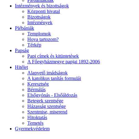
Plébániáknak
Intézmények és bizottságok
Központi hivatal
Bizottságok
Intézmények
Plébániák
Templomok
Hova tartozom?
Térkép
Papság
Papi címek és kitüntetések
A Főegyházmegye papjai 1892-2006
Hitélet
Alapvető imádságok
A katolikus tanítás formulái
Keresztség
Bérmálás
Elsőgyónás - Elsőáldozás
Betegek szentsége
Házasság szentsége
Szentmise, miserend
Hitoktatás
Temetés
Gyermekvédelem