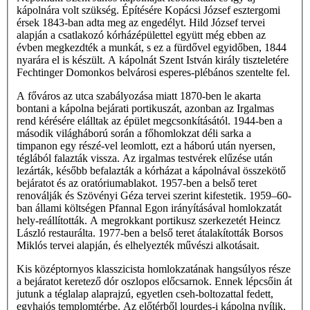
kápolnára volt szükség. Építésére Kopácsi József esztergomi
érsek 1843-ban adta meg az engedélyt. Hild József tervei
alapján a csatlakozó kórházépülettel együtt még ebben az
évben megkezdték a munkát, s ez a fürdővel egyidőben, 1844
nyarára el is készült. A kápolnát Szent István király tiszteletére
Fechtinger Domonkos belvárosi esperes-plébános szentelte fel.
A főváros az utca szabályozása miatt 1870-ben le akarta
bontani a kápolna bejárati portikuszát, azonban az Irgalmas
rend kérésére elálltak az épület megcsonkításától. 1944-ben a
második világháború során a főhomlokzat déli sarka a
timpanon egy részé-vel leomlott, ezt a háború után nyersen,
téglából falazták vissza. Az irgalmas testvérek elűzése után
lezárták, később befalazták a kórházat a kápolnával összekötő
bejáratot és az oratóriumablakot. 1957-ben a belső teret
renoválják és Szövényi Géza tervei szerint kifestetik. 1959–60-
ban állami költségen Pfannal Egon irányításával homlokzatát
hely-reállították. A megrokkant portikusz szerkezetét Heincz
László restaurálta. 1977-ben a belső teret átalakították Borsos
Miklós tervei alapján, és elhelyezték művészi alkotásait.
Kis középtornyos klasszicista homlokzatának hangsúlyos része
a bejáratot keretező dór oszlopos előcsarnok. Ennek lépcsőin át
jutunk a téglalap alaprajzú, egyetlen cseh-boltozattal fedett,
egyhajós templomtérbe. Az előtérből lourdes-i kápolna nyílik,