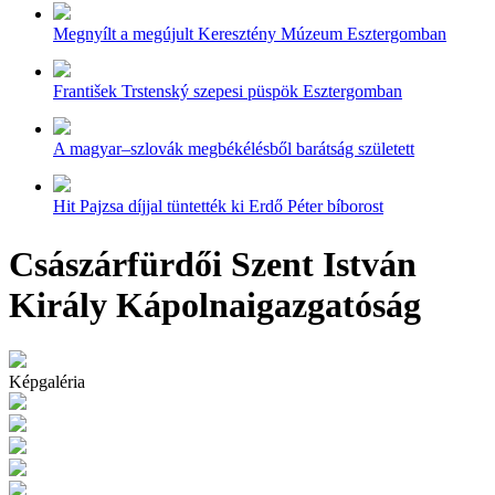
Megnyílt a megújult Keresztény Múzeum Esztergomban
František Trstenský szepesi püspök Esztergomban
A magyar–szlovák megbékélésből barátság született
Hit Pajzsa díjjal tüntették ki Erdő Péter bíborost
Császárfürdői Szent István
Király Kápolnaigazgatóság
Képgaléria