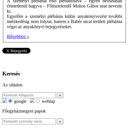
A személyi plébánia első plébánosává – egyéb beosztásait
érintetlenül hagyva – Főtisztelendő Mohos Gábor urat nevezte
ki.
Egyelőre a személyi plébánia külön anyakönyvezést további
intézkedésig nem folytat, hanem a Babér utcai területi plébánia
végzi az anyakönyvi bejegyzéseket.
Bővebben »
Keresés
Az oldalon
google
weblap
Főegyházmegyei papok