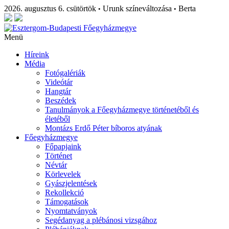
2026. augusztus 6. csütörtök
Urunk színeváltozása
Berta
•
•
Menü
Híreink
Média
Fotógalériák
Videótár
Hangtár
Beszédek
Tanulmányok a Főegyházmegye történetéből és
életéből
Montázs Erdő Péter bíboros atyának
Főegyházmegye
Főpapjaink
Történet
Névtár
Körlevelek
Gyászjelentések
Rekollekció
Támogatások
Nyomtatványok
Segédanyag a plébánosi vizsgához