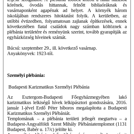
körének, óvodás hittannak, felnőtt bibliaóráknak és
vasárnaponként agapénak ad helyet. A környék három
iskolájában rendszeres hitoktatást folyik. A kerületben, az
utóbbi évtizedben, folyamatosan zajlanak építkezések, ennek
következtében fiatal családok nagy számban költöznek a
plébánia területére és reményünk szerint, tovább gyarapítják az
egyházközség híveinek számát.
Búcsú: szeptember 29., ill. következő vasárnap.
Anyakönyvek: 1923-tól.
Személyi plébánia:
Budapesti Karizmatikus Személyi Plébánia
Az Esztergom-Budapesti Főegyházmegyében lakó
karizmatikus lelkiségű hívek lelkipásztori gondozására, 2016.
január 1-jével Erdő Péter bíboros megalapította a Budapesti
Karizmatikus Személyi Plébániát.
Templomának – a plébánia területi jellegét megtartva – a
Budapest-Angyalföldi Szent Mihály Plébániatemplomot (1131
Budapest, Babér u. 17/c) jelölte ki.