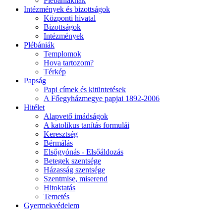
Plébániáknak
Intézmények és bizottságok
Központi hivatal
Bizottságok
Intézmények
Plébániák
Templomok
Hova tartozom?
Térkép
Papság
Papi címek és kitüntetések
A Főegyházmegye papjai 1892-2006
Hitélet
Alapvető imádságok
A katolikus tanítás formulái
Keresztség
Bérmálás
Elsőgyónás - Elsőáldozás
Betegek szentsége
Házasság szentsége
Szentmise, miserend
Hitoktatás
Temetés
Gyermekvédelem