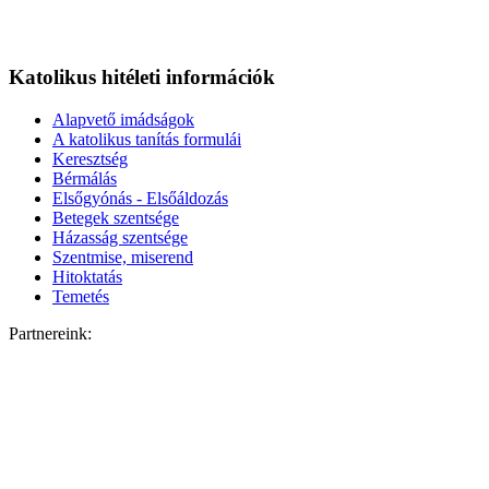
Katolikus hitéleti információk
Alapvető imádságok
A katolikus tanítás formulái
Keresztség
Bérmálás
Elsőgyónás - Elsőáldozás
Betegek szentsége
Házasság szentsége
Szentmise, miserend
Hitoktatás
Temetés
Partnereink: