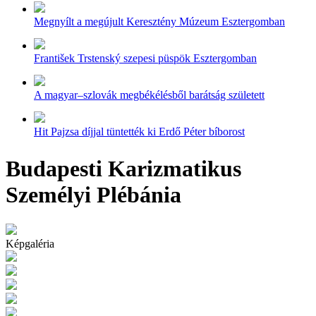
Megnyílt a megújult Keresztény Múzeum Esztergomban
František Trstenský szepesi püspök Esztergomban
A magyar–szlovák megbékélésből barátság született
Hit Pajzsa díjjal tüntették ki Erdő Péter bíborost
Budapesti Karizmatikus
Személyi Plébánia
Képgaléria