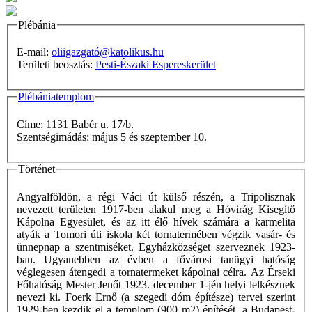
Plébánia
E-mail:
oliigazgató@katolikus.hu
Területi beosztás:
Pesti-Északi Espereskerület
Plébániatemplom
Címe: 1131 Babér u. 17/b.
Szentségimádás: május 5 és szeptember 10.
Történet
Angyalföldön, a régi Váci út külső részén, a Tripolisznak
nevezett területen 1917-ben alakul meg a Hóvirág Kisegítő
Kápolna Egyesület, és az itt élő hívek számára a karmelita
atyák a Tomori úti iskola két tornatermében végzik vasár- és
ünnepnap a szentmiséket. Egyházközséget szerveznek 1923-
ban. Ugyanebben az évben a fővárosi tanügyi hatóság
véglegesen átengedi a tornatermeket kápolnai célra. Az Érseki
Főhatóság Mester Jenőt 1923. december 1-jén helyi lelkésznek
nevezi ki. Foerk Ernő (a szegedi dóm építésze) tervei szerint
1929-ben kezdik el a templom (900 m2) építését, a Budapest-