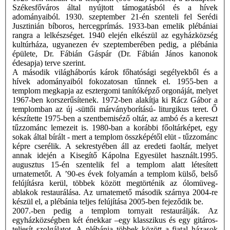
Székesfőváros által nyújtott támogatásból és a hívek
adományaiból. 1930. szeptember 21-én szenteli fel Serédi
Jusztinián bíboros, hercegprímás. 1933-ban emelik plébániai
rangra a lelkészséget. 1940 elején elkészül az egyházközség
kultúrháza, ugyanezen év szeptemberében pedig, a plébánia
épülete, Dr. Fábián Gáspár (Dr. Fábián János kanonok
édesapja) terve szerint.
A második világháborús károk főhatósági segélyekből és a
hívek adományaiból fokozatosan tűnnek el. 1955-ben a
templom megkapja az esztergomi tanítóképző orgonáját, melyet
1967-ben korszerűsítenek. 1972-ben alakítja ki Rácz Gábor a
templomban az új -süttői márványborítású- liturgikus teret. Ő
készítette 1975-ben a szentbemiséző oltár, az ambó és a kereszt
tűzzománc lemezeit is. 1980-ban a korábbi főoltárképet, egy
sokak által bírált - mert a templom összképétől elüt - tűzzománc
képre cserélik. A sekrestyében áll az eredeti faoltár, melyet
annak idején a Kisegítő Kápolna Egyesület használt.1995.
augusztus 15-én szentelik fel a templom alatt létesített
urnatemetőt. A ’90-es évek folyamán a templom külső, belső
felújításra kerül, többek között megtörténik az ólomüveg-
ablakok restaurálása. Az urnatemető második szárnya 2004-re
készül el, a plébánia teljes felújítása 2005-ben fejeződik be.
2007.-ben pedig a templom tornyait restaurálják. Az
egyházközségben két énekkar –egy klasszikus és egy gitáros-
teljesít szolgálatot. A plébánia többek között a fiatal házasok