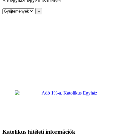
A főegyházmegye intézményei
Katolikus hitéleti információk