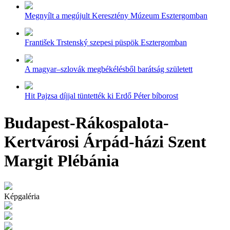
Megnyílt a megújult Keresztény Múzeum Esztergomban
František Trstenský szepesi püspök Esztergomban
A magyar–szlovák megbékélésből barátság született
Hit Pajzsa díjjal tüntették ki Erdő Péter bíborost
Budapest-Rákospalota-
Kertvárosi Árpád-házi Szent
Margit Plébánia
Képgaléria