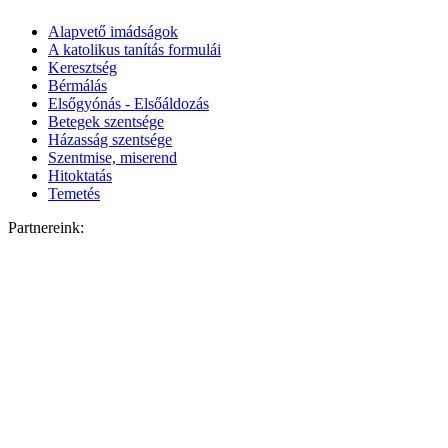
Alapvető imádságok
A katolikus tanítás formulái
Keresztség
Bérmálás
Elsőgyónás - Elsőáldozás
Betegek szentsége
Házasság szentsége
Szentmise, miserend
Hitoktatás
Temetés
Partnereink: