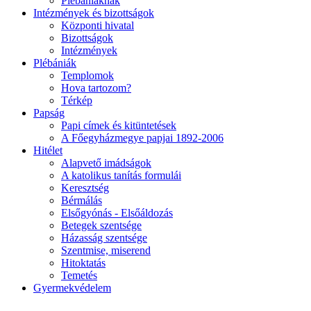
Plébániáknak
Intézmények és bizottságok
Központi hivatal
Bizottságok
Intézmények
Plébániák
Templomok
Hova tartozom?
Térkép
Papság
Papi címek és kitüntetések
A Főegyházmegye papjai 1892-2006
Hitélet
Alapvető imádságok
A katolikus tanítás formulái
Keresztség
Bérmálás
Elsőgyónás - Elsőáldozás
Betegek szentsége
Házasság szentsége
Szentmise, miserend
Hitoktatás
Temetés
Gyermekvédelem