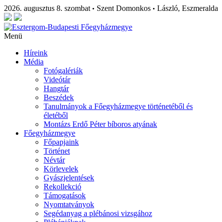
2026. augusztus 8. szombat
Szent Domonkos
László, Eszmeralda
•
•
Menü
Híreink
Média
Fotógalériák
Videótár
Hangtár
Beszédek
Tanulmányok a Főegyházmegye történetéből és
életéből
Montázs Erdő Péter bíboros atyának
Főegyházmegye
Főpapjaink
Történet
Névtár
Körlevelek
Gyászjelentések
Rekollekció
Támogatások
Nyomtatványok
Segédanyag a plébánosi vizsgához