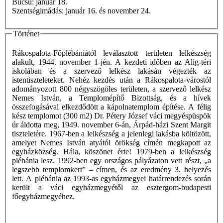
Búcsú: január 18.
Szentségimádás: január 16. és november 24.
Történet
Rákospalota-Főplébániától leválasztott területen lelkészség
alakult, 1944. november 1-jén. A kezdeti időben az Alig-téri
iskolában és a szervező lelkész lakásán végezték az
istentiszteleteket. Nehéz kezdés után a Rákospalota-várostól
adományozott 800 négyszögöles területen, a szervezô lelkész
Nemes István, a Templomépítő Bizottság, és a hívek
összefogásával elkezdődött a kápolnatemplom építése. A félig
kész templomot (300 m2) Dr. Pétery József váci megyéspüspök
úr áldotta meg, 1949. november 6-án, Árpád-házi Szent Margit
tiszteletére. 1967-ben a lelkészség a jelenlegi lakásba költözött,
amelyet Nemes István atyától örökség címén megkapott az
egyházközség. Hála, köszönet érte! 1979-ben a lelkészség
plébánia lesz. 1992-ben egy országos pályázaton vett részt, „a
legszebb templomkert” – címen, és az eredmény 3. helyezés
lett. A plébánia az 1993-as egyházmegyei határrendezés során
került a váci egyházmegyétől az esztergom-budapesti
főegyházmegyéhez.