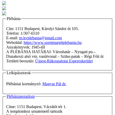
Plébánia
Cím: 1151 Budapest, Károlyi Sándor út 105.
Telefon: 1/307-6510
E-mail:
rp.kvplebania@gmail.com
Weboldal:
https://www.szentmargitplebania.hu
Anyakönyvek: 1945-től
A PLÉBÁNIA HATÁRAI: Városhatár – Nyugati pu.–
Dunakeszi alsó vm. vasútvonal – Szilas-patak – Régi Fóti út
Területi beosztás:
Újpest-Rákospalotai Espereskerület
Lelkipásztorok
Plébániai kormányzó:
Magyar Pál dr.
Plébániatemplom
Címe: 1151 Budapest, Vácrátót tér 1.
A templomhoz urnatemető tartozik