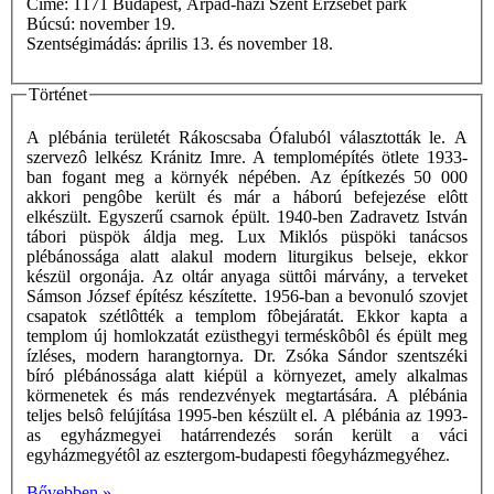
Címe: 1171 Budapest, Árpád-házi Szent Erzsébet park
Búcsú: november 19.
Szentségimádás: április 13. és november 18.
Történet
A plébánia területét Rákoscsaba Ófaluból választották le. A
szervezô lelkész Kránitz Imre. A templomépítés ötlete 1933-
ban fogant meg a környék népében. Az építkezés 50 000
akkori pengôbe került és már a háború befejezése elôtt
elkészült. Egyszerű csarnok épült. 1940-ben Zadravetz István
tábori püspök áldja meg. Lux Miklós püspöki tanácsos
plébánossága alatt alakul modern liturgikus belseje, ekkor
készül orgonája. Az oltár anyaga süttôi márvány, a terveket
Sámson József építész készítette. 1956-ban a bevonuló szovjet
csapatok szétlôtték a templom fôbejáratát. Ekkor kapta a
templom új homlokzatát ezüsthegyi terméskôbôl és épült meg
ízléses, modern harangtornya. Dr. Zsóka Sándor szentszéki
bíró plébánossága alatt kiépül a környezet, amely alkalmas
körmenetek és más rendezvények megtartására. A plébánia
teljes belsô felújítása 1995-ben készült el. A plébánia az 1993-
as egyházmegyei határrendezés során került a váci
egyházmegyétôl az esztergom-budapesti fôegyházmegyéhez.
Bővebben »