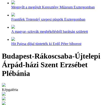
Megnyílt a megújult Keresztény Múzeum Esztergomban
František Trstenský szepesi püspök Esztergomban
A magyar–szlovák megbékélésből barátság született
Hit Pajzsa díjjal tüntették ki Erdő Péter bíborost
Budapest-Rákoscsaba-Újtelepi
Árpád-házi Szent Erzsébet
Plébánia
Képgaléria