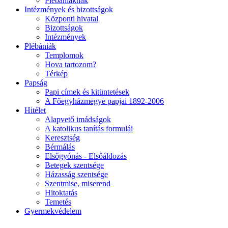
Plébániáknak
Intézmények és bizottságok
Központi hivatal
Bizottságok
Intézmények
Plébániák
Templomok
Hova tartozom?
Térkép
Papság
Papi címek és kitüntetések
A Főegyházmegye papjai 1892-2006
Hitélet
Alapvető imádságok
A katolikus tanítás formulái
Keresztség
Bérmálás
Elsőgyónás - Elsőáldozás
Betegek szentsége
Házasság szentsége
Szentmise, miserend
Hitoktatás
Temetés
Gyermekvédelem