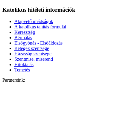
Katolikus hitéleti információk
Alapvető imádságok
A katolikus tanítás formulái
Keresztség
Bérmálás
Elsőgyónás - Elsőáldozás
Betegek szentsége
Házasság szentsége
Szentmise, miserend
Hitoktatás
Temetés
Partnereink: