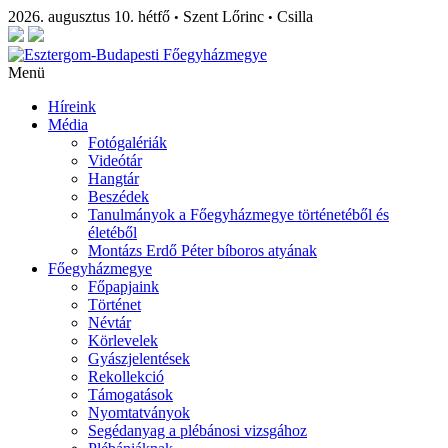
2026. augusztus 10. hétfő
Szent Lőrinc
Csilla
•
•
Menü
Híreink
Média
Fotógalériák
Videótár
Hangtár
Beszédek
Tanulmányok a Főegyházmegye történetéből és
életéből
Montázs Erdő Péter bíboros atyának
Főegyházmegye
Főpapjaink
Történet
Névtár
Körlevelek
Gyászjelentések
Rekollekció
Támogatások
Nyomtatványok
Segédanyag a plébánosi vizsgához