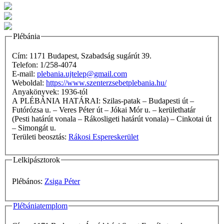
Plébánia
Cím: 1171 Budapest, Szabadság sugárút 39.
Telefon: 1/258-4074
E-mail:
plebania.ujtelep@gmail.com
Weboldal:
https://www.szenterzsebetplebania.hu/
Anyakönyvek: 1936-tól
A PLÉBÁNIA HATÁRAI: Szilas-patak – Budapesti út –
Futórózsa u. – Veres Péter út – Jókai Mór u. – kerülethatár
(Pesti határút vonala – Rákosligeti határút vonala) – Cinkotai út
– Simongát u.
Területi beosztás:
Rákosi Espereskerület
Lelkipásztorok
Plébános:
Zsiga Péter
Plébániatemplom