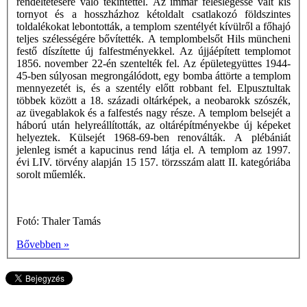
rendeltetésére való tekintettel. Az immár feleslegessé vált kis
tornyot és a hosszházhoz kétoldalt csatlakozó földszintes
toldalékokat lebontották, a templom szentélyét kívülről a főhajó
teljes szélességére bővítették. A templombelsőt Hils müncheni
festő díszítette új falfestményekkel. Az újjáépített templomot
1856. november 22-én szentelték fel. Az épületegyüttes 1944-
45-ben súlyosan megrongálódott, egy bomba áttörte a templom
mennyezetét is, és a szentély előtt robbant fel. Elpusztultak
többek között a 18. századi oltárképek, a neobarokk szószék,
az üvegablakok és a falfestés nagy része. A templom belsejét a
háború után helyreállították, az oltárépítményekbe új képeket
helyeztek. Külsejét 1968-69-ben renoválták. A plébániát
jelenleg ismét a kapucinus rend látja el. A templom az 1997.
évi LIV. törvény alapján 15 157. törzsszám alatt II. kategóriába
sorolt műemlék.
Fotó: Thaler Tamás
Bővebben »