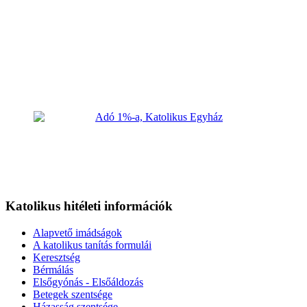
Katolikus hitéleti információk
Alapvető imádságok
A katolikus tanítás formulái
Keresztség
Bérmálás
Elsőgyónás - Elsőáldozás
Betegek szentsége
Házasság szentsége