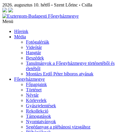
2026. augusztus 10. hétfő
Szent Lőrinc
Csilla
•
•
Menü
Híreink
Média
Fotógalériák
Videótár
Hangtár
Beszédek
Tanulmányok a Főegyházmegye történetéből és
életéből
Montázs Erdő Péter bíboros atyának
Főegyházmegye
Főpapjaink
Történet
Névtár
Körlevelek
Gyászjelentések
Rekollekció
Támogatások
Nyomtatványok
Segédanyag a plébánosi vizsgához