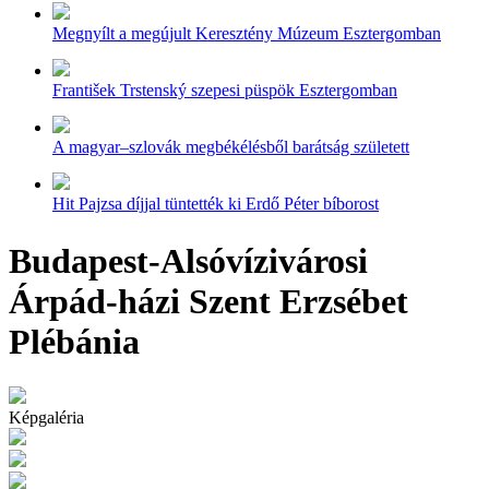
Megnyílt a megújult Keresztény Múzeum Esztergomban
František Trstenský szepesi püspök Esztergomban
A magyar–szlovák megbékélésből barátság született
Hit Pajzsa díjjal tüntették ki Erdő Péter bíborost
Budapest-Alsóvízivárosi
Árpád-házi Szent Erzsébet
Plébánia
Képgaléria