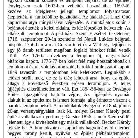
egykori dzsámit kolostor és templom céljaira, de az épületet
ténylegesen csak 1692-ben vehették használatba. 1697-től
kezdve az ideiglenes jellegű templomot folyamatosan
átépítették, új funkcióihoz igazították. Az átalakítást Linzi Ottó
kapucinus atya irányításával végezték. A munkálatok során a
bejáratot áttették a keleti oldalra, és ide lépcsőket helyeztek. Az
elkészült templomot Árpád-házi Szent Erzsébet tiszteletére,
1716. szeptember 20-án szentelte fel Natali Lukács belgrádi
püspök. 1756-ban a mai Corvin teret és a Várhegy lejtőjén is
egy jó darab területet magában foglaló birtokot fallal vették
körül. Az 1760-as években a templom új, nagyszabású
oltárokat kapott. 1776-77-ben kelet felé meg-hosszabbították a
templomot és új, volutás oromzatú, barokk homlokzatot kapott.
1849 tavaszán a templomban kár keletkezett. Leginkább a
tetőzet sérült meg, de ez is elég lehetett arra, hogy az épület
állaga a következő években erősen leromoljon. A teljes
újjáépítés elkerülhetetlenné vált. Ezt 1854-56-ban az Országos
Építési Igazgatóság hajtotta végre. Az újjáépítés nyomán
alakult ki az épület ma is ismert formája, alig érintette viszont a
barokk templombelsőt. A munkálatok elvégzésére 1854. június
20-án versenytárgyalást írtak ki, melyet Gerster Károly pesti
építési vállalkozó nyert meg. Gerster 1856. január 9-én csődöt
jelentett, így a kivitelezést egy másik vállalkozó, Becker Károly
fejezte be. A homlokzatra a kapucinus hagyománytól eltérően
hegyes torony került, nyilván az épület plébániatemplomi