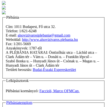
Plébánia
Cím: 1011 Budapest, Fő utca 32.
Telefon: 1/621-6248
E-mail:
alsovizivarosiplebania@gmail.com
Weboldal:
http://www.alsovizivaros.plebania.hu
Fax: 1/201-5669
Anyakönyvek: 1787-től
A PLÉBÁNIA HATÁRAI: Öntözőház utca – Láchíd utca –
Clark Ádám tér – Vám u. – Donáti u. – Franklin lépcső –
Szabó Ilonka u. – Hunyadi János út – Csónak u. – Magas u. –
Hunyadi János út – Clark Ádám tér
Területi beosztás:
Budai-Északi Espereskerület
Lelkipásztorok
Plébániai kormányzó:
Faccioli, Marco OFMCap.
Plébániatemplom