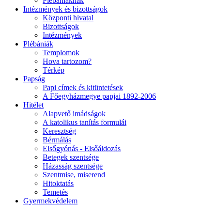
Plébániáknak
Intézmények és bizottságok
Központi hivatal
Bizottságok
Intézmények
Plébániák
Templomok
Hova tartozom?
Térkép
Papság
Papi címek és kitüntetések
A Főegyházmegye papjai 1892-2006
Hitélet
Alapvető imádságok
A katolikus tanítás formulái
Keresztség
Bérmálás
Elsőgyónás - Elsőáldozás
Betegek szentsége
Házasság szentsége
Szentmise, miserend
Hitoktatás
Temetés
Gyermekvédelem