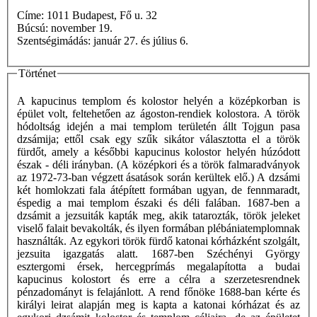
Címe: 1011 Budapest, Fő u. 32
Búcsú: november 19.
Szentségimádás: január 27. és július 6.
Történet
A kapucinus templom és kolostor helyén a középkorban is
épület volt, feltehetően az ágoston-rendiek kolostora. A török
hódoltság idején a mai templom területén állt Tojgun pasa
dzsámija; ettől csak egy szűk sikátor választotta el a török
fürdőt, amely a későbbi kapucinus kolostor helyén húzódott
észak - déli irányban. (A középkori és a török falmaradványok
az 1972-73-ban végzett ásatások során kerültek elő.) A dzsámi
két homlokzati fala átépített formában ugyan, de fennmaradt,
éspedig a mai templom északi és déli falában. 1687-ben a
dzsámit a jezsuiták kapták meg, akik tatarozták, török jeleket
viselő falait bevakolták, és ilyen formában plébániatemplomnak
használták. Az egykori török fürdő katonai kórházként szolgált,
jezsuita igazgatás alatt. 1687-ben Széchényi György
esztergomi érsek, hercegprímás megalapította a budai
kapucinus kolostort és erre a célra a szerzetesrendnek
pénzadományt is felajánlott. A rend főnöke 1688-ban kérte és
királyi leirat alapján meg is kapta a katonai kórházat és az