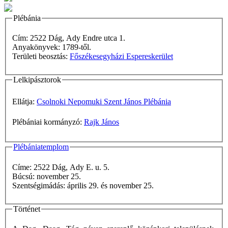
Plébánia
Cím: 2522 Dág, Ady Endre utca 1.
Anyakönyvek: 1789-től.
Területi beosztás:
Főszékesegyházi Espereskerület
Lelkipásztorok
Ellátja:
Csolnoki Nepomuki Szent János Plébánia
Plébániai kormányzó:
Rajk János
Plébániatemplom
Címe: 2522 Dág, Ady E. u. 5.
Búcsú: november 25.
Szentségimádás: április 29. és november 25.
Történet