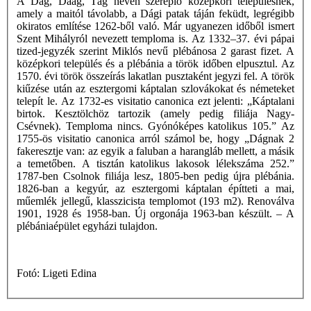
A Dag, Daag, Tág néven szereplő középkori településnek,
amely a maitól távolabb, a Dági patak táján feküdt, legrégibb
okiratos említése 1262-ből való. Már ugyanezen időből ismert
Szent Mihályról nevezett temploma is. Az 1332–37. évi pápai
tized-jegyzék szerint Miklós nevű plébánosa 2 garast fizet. A
középkori település és a plébánia a török időben elpusztul. Az
1570. évi török összeírás lakatlan pusztaként jegyzi fel. A török
kiűzése után az esztergomi káptalan szlovákokat és németeket
telepít le. Az 1732-es visitatio canonica ezt jelenti: „Káptalani
birtok. Kesztölchöz tartozik (amely pedig filiája Nagy-
Csévnek). Temploma nincs. Gyónóképes katolikus 105.” Az
1755-ös visitatio canonica arról számol be, hogy „Dágnak 2
fakeresztje van: az egyik a faluban a harangláb mellett, a másik
a temetőben. A tisztán katolikus lakosok lélekszáma 252.”
1787-ben Csolnok filiája lesz, 1805-ben pedig újra plébánia.
1826-ban a kegyúr, az esztergomi káptalan építteti a mai,
műemlék jellegű, klasszicista templomot (193 m2). Renoválva
1901, 1928 és 1958-ban. Új orgonája 1963-ban készült. – A
plébániaépület egyházi tulajdon.
Fotó: Ligeti Edina