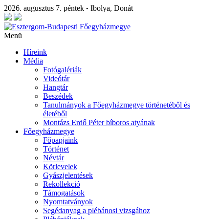
2026. augusztus 7. péntek
Ibolya, Donát
•
Menü
Híreink
Média
Fotógalériák
Videótár
Hangtár
Beszédek
Tanulmányok a Főegyházmegye történetéből és
életéből
Montázs Erdő Péter bíboros atyának
Főegyházmegye
Főpapjaink
Történet
Névtár
Körlevelek
Gyászjelentések
Rekollekció
Támogatások
Nyomtatványok
Segédanyag a plébánosi vizsgához