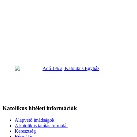
Katolikus hitéleti információk
Alapvető imádságok
A katolikus tanítás formulái
Keresztség
Bérmálás