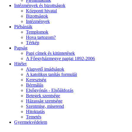
Plébániáknak
Intézmények és bizottságok
Központi hivatal
Bizottságok
Intézmények
Plébániák
Templomok
Hova tartozom?
Térkép
Papság
Papi címek és kitüntetések
A Főegyházmegye papjai 1892-2006
Hitélet
Alapvető imádságok
A katolikus tanítás formulái
Keresztség
Bérmálás
Elsőgyónás - Elsőáldozás
Betegek szentsége
Házasság szentsége
Szentmise, miserend
Hitoktatás
Temetés
Gyermekvédelem