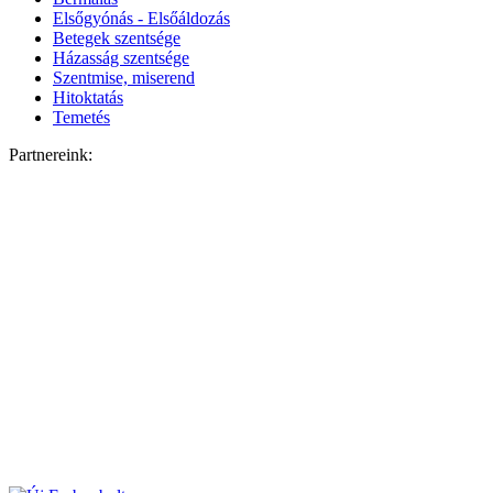
Elsőgyónás - Elsőáldozás
Betegek szentsége
Házasság szentsége
Szentmise, miserend
Hitoktatás
Temetés
Partnereink: