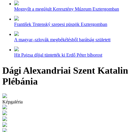
Megnyílt a megújult Keresztény Múzeum Esztergomban
František Trstenský szepesi püspök Esztergomban
A magyar–szlovák megbékélésből barátság született
Hit Pajzsa díjjal tüntették ki Erdő Péter bíborost
Dági Alexandriai Szent Katalin
Plébánia
Képgaléria