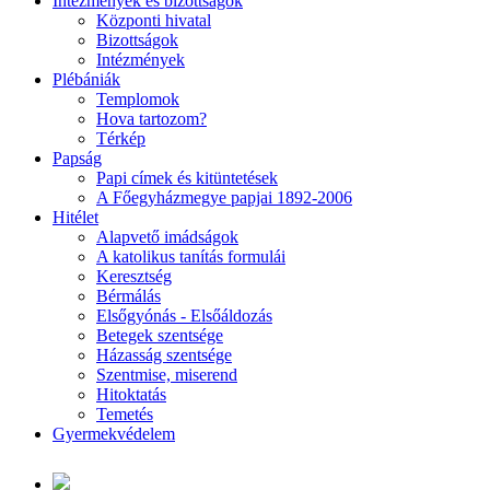
Intézmények és bizottságok
Központi hivatal
Bizottságok
Intézmények
Plébániák
Templomok
Hova tartozom?
Térkép
Papság
Papi címek és kitüntetések
A Főegyházmegye papjai 1892-2006
Hitélet
Alapvető imádságok
A katolikus tanítás formulái
Keresztség
Bérmálás
Elsőgyónás - Elsőáldozás
Betegek szentsége
Házasság szentsége
Szentmise, miserend
Hitoktatás
Temetés
Gyermekvédelem