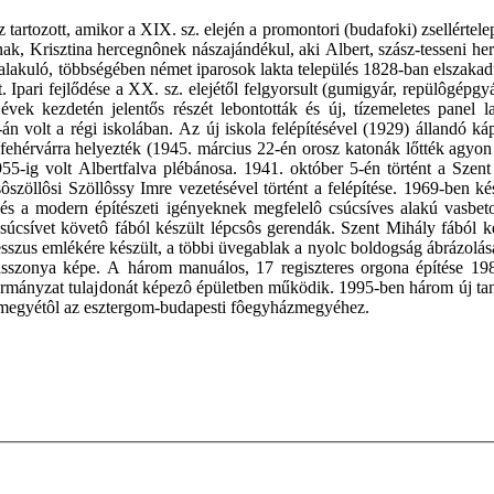
artozott, amikor a XIX. sz. elején a promontori (budafoki) zsellértelep 
ának, Krisztina hercegnônek nászajándékul, aki Albert, szász-tesseni h
alakuló, többségében német iparosok lakta település 1828-ban elszakad
lt. Ipari fejlődése a XX. sz. elejétől felgyorsult (gumigyár, repülôgépgy
évek kezdetén jelentős részét lebontották és új, tízemeletes panel 
 volt a régi iskolában. Az új iskola felépítésével (1929) állandó káp
sfehérvárra helyezték (1945. március 22-én orosz katonák lőtték agyon
5-ig volt Albertfalva plébánosa. 1941. október 5-én történt a Szent 
ôszöllôsi Szöllôssy Imre vezetésével történt a felépítése. 1969-ben ké
ia és a modern építészeti igényeknek megfelelô csúcsíves alakú vasbet
úcsívet követô fából készült lépcsôs gerendák. Szent Mihály fából ké
szus emlékére készült, a többi üvegablak a nyolc boldogság ábrázolása.
sszonya képe. A három manuálos, 17 regiszteres orgona építése 1985
ormányzat tulajdonát képezô épületben működik. 1995-ben három új tan
zmegyétôl az esztergom-budapesti fôegyházmegyéhez.