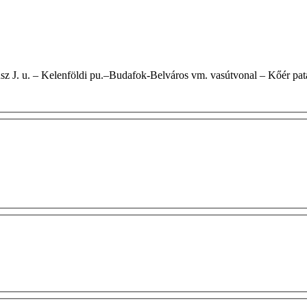
– Károly Iréneusz J. u. – Kelenföldi pu.–Budafok-Belváros vm. vasútvonal – Kőér