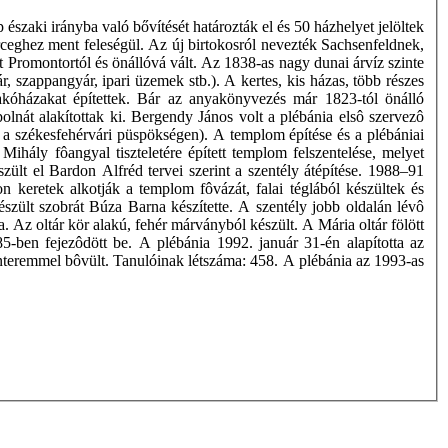
északi irányba való bővítését határozták el és 50 házhelyet jelöltek
erceghez ment feleségül. Az új birtokosról nevezték Sachsenfeldnek,
t Promontortól és önállóvá vált. Az 1838-as nagy dunai árvíz szinte
ár, szappangyár, ipari üzemek stb.). A kertes, kis házas, több részes
lakóházakat építettek. Bár az anyakönyvezés már 1823-tól önálló
olnát alakítottak ki. Bergendy János volt a plébánia elsô szervezô
 a székesfehérvári püspökségen). A templom építése és a plébániai
Mihály fôangyal tiszteletére épített templom felszentelése, melyet
szült el Bardon Alfréd tervei szerint a szentély átépítése. 1988–91
on keretek alkotják a templom fôvázát, falai téglából készültek és
szült szobrát Búza Barna készítette. A szentély jobb oldalán lévô
 Az oltár kör alakú, fehér márványból készült. A Mária oltár fölött
-ben fejezôdött be. A plébánia 1992. január 31-én alapította az
teremmel bôvült. Tanulóinak létszáma: 458. A plébánia az 1993-as