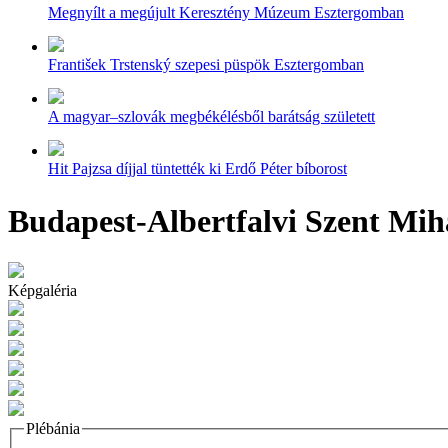
Megnyílt a megújult Keresztény Múzeum Esztergomban
František Trstenský szepesi püspök Esztergomban
A magyar–szlovák megbékélésből barátság született
Hit Pajzsa díjjal tüntették ki Erdő Péter bíborost
Budapest-Albertfalvi Szent Mih
Képgaléria
Plébánia