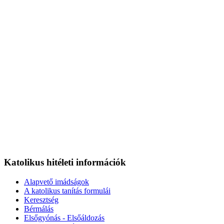
Katolikus hitéleti információk
Alapvető imádságok
A katolikus tanítás formulái
Keresztség
Bérmálás
Elsőgyónás - Elsőáldozás