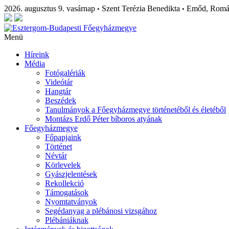
2026. augusztus 9. vasárnap
Szent Terézia Benedikta
Emőd, Rom
•
•
Menü
Híreink
Média
Fotógalériák
Videótár
Hangtár
Beszédek
Tanulmányok a Főegyházmegye történetéből és életéből
Montázs Erdő Péter bíboros atyának
Főegyházmegye
Főpapjaink
Történet
Névtár
Körlevelek
Gyászjelentések
Rekollekció
Támogatások
Nyomtatványok
Segédanyag a plébánosi vizsgához
Plébániáknak