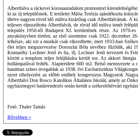
Albertfalva a ráckevei koronauradalom promontori kirendeltségéhez t
ki az új településnek. E területet Mária Terézia ajándékozta leány
illetve nagyon rövid idô múlva kizárólag csak Albertfalvának. A ki
teljesen elpusztította Albertfalvát, de rövid idő múlva ismét felépü
település 1950-től Budapest XI. kerületének része. Az 1970-es 
anyakönyvben történt, az első szentmise csak 1922. december 26-án
lelkésze, aki ezt a munkát csak elkezdhette, mert 1933-ban Széke
élet teljes megszervezése Doroszlai Béla nevéhez fűzôdik, aki 195
Kismarthy Lechner Jenő és fia, ifj. Lechner Jenô tervezett és Fels
között a templom teljes felújítására került sor. Az akkori liturg
hullámpalával fedték. Alapterülete 600 m2. Belsô mennyezete a cs
hatalmas színes üvegablak az 1938. évi Eucharisztikus Világkongres
nyert elhelyezést az elôbb említett kongresszus Magyarok Nagya
Albertfalvi Don Bosco Katolikus Általános Iskolát, amely az Önk
egyházmegyei határrendezés során került a székesfehérvári egyhá
Fotó: Thaler Tamás
Bővebben »