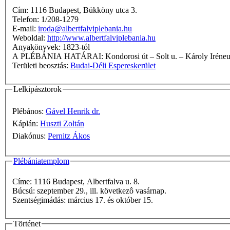
Cím: 1116 Budapest, Bükköny utca 3.
Telefon: 1/208-1279
E-mail:
iroda@albertfalviplebania.hu
Weboldal:
http://www.albertfalviplebania.hu
Anyakönyvek: 1823-tól
A PLÉBÁNIA HATÁRAI: Kondorosi út – Solt u. 
Területi beosztás:
Budai-Déli Espereskerület
Lelkipásztorok
Plébános:
Gável Henrik dr.
Káplán:
Huszti Zoltán
Diakónus:
Pernitz Ákos
Plébániatemplom
Címe: 1116 Budapest, Albertfalva u. 8.
Búcsú: szeptember 29., ill. következô vasárnap.
Szentségimádás: március 17. és október 15.
Történet