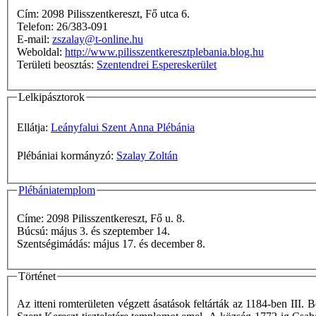
Cím: 2098 Pilisszentkereszt, Fő utca 6.
Telefon: 26/383-091
E-mail:
zszalay@t-online.hu
Weboldal:
http://www.pilisszentkeresztplebania.blog.hu
Területi beosztás:
Szentendrei Espereskerület
Lelkipásztorok
Ellátja:
Leányfalui Szent Anna Plébánia
Plébániai kormányzó:
Szalay Zoltán
Plébániatemplom
Címe: 2098 Pilisszentkereszt, Fő u. 8.
Búcsú: május 3. és szeptember 14.
Szentségimádás: május 17. és december 8.
Történet
Az itteni romterületen végzett ásatások feltárták az 1184-ben III. B