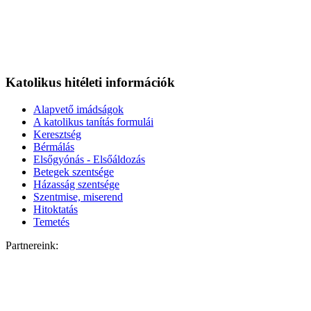
Katolikus hitéleti információk
Alapvető imádságok
A katolikus tanítás formulái
Keresztség
Bérmálás
Elsőgyónás - Elsőáldozás
Betegek szentsége
Házasság szentsége
Szentmise, miserend
Hitoktatás
Temetés
Partnereink: