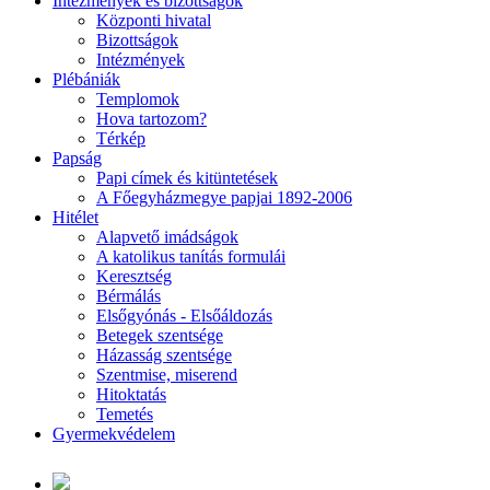
Intézmények és bizottságok
Központi hivatal
Bizottságok
Intézmények
Plébániák
Templomok
Hova tartozom?
Térkép
Papság
Papi címek és kitüntetések
A Főegyházmegye papjai 1892-2006
Hitélet
Alapvető imádságok
A katolikus tanítás formulái
Keresztség
Bérmálás
Elsőgyónás - Elsőáldozás
Betegek szentsége
Házasság szentsége
Szentmise, miserend
Hitoktatás
Temetés
Gyermekvédelem