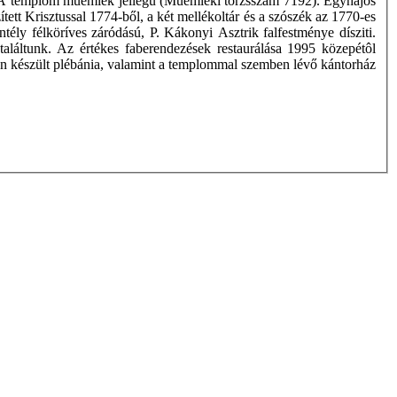
ia. A templom műemlék jellegű (Műemléki törzsszám 7192). Egyhajós
tett Krisztussal 1774-ből, a két mellékoltár és a szószék az 1770-es
tély félköríves záródású, P. Kákonyi Asztrik falfestménye dísziti.
aláltunk. Az értékes faberendezések restaurálása 1995 közepétôl
en készült plébánia, valamint a templommal szemben lévő kántorház