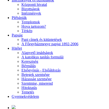
Intézmények és bizottságok
Központi hivatal
Bizottságok
Intézmények
Plébániák
Templomok
Hova tartozom?
Térkép
Papság
Papi címek és kitüntetések
A Főegyházmegye papjai 1892-2006
Hitélet
Alapvető imádságok
A katolikus tanítás formulái
Keresztség
Bérmálás
Elsőgyónás - Elsőáldozás
Betegek szentsége
Házasság szentsége
Szentmise, miserend
Hitoktatás
Temetés
Gyermekvédelem