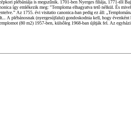
özépkori plébániája is megszűnik. 1701-ben Nyerges filiája, 1771-tôl Ba
anonica így emlékezik meg: "Temploma elhagyatva tetô nélkül. És mivel 
entelve.” Az 1755. évi visitatio canonica-ban pedig ez áll: „Templomána
ült... A plébánosnak (nyergesújfalui) gondoskodnia kell, hogy évenként
 templomot (80 m2) 1957-ben, külsôleg 1968-ban újítják fel. Az egyházi