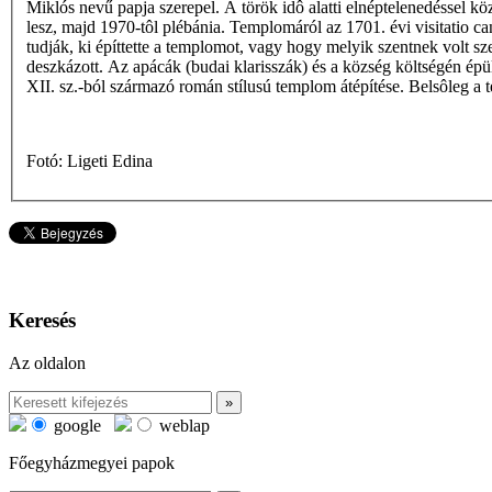
Miklós nevű papja szerepel. A török idô alatti elnéptelenedéssel k
lesz, majd 1970-tôl plébánia. Templomáról az 1701. évi visitatio c
tudják, ki építtette a templomot, vagy hogy melyik szentnek volt sz
deszkázott. Az apácák (budai klarisszák) és a község költségén ép
XII. sz.-ból származó román stílusú templom átépítése. Belsôleg a
Fotó: Ligeti Edina
Keresés
Az oldalon
google
weblap
Főegyházmegyei papok