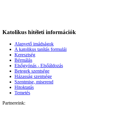
Katolikus hitéleti információk
Alapvető imádságok
A katolikus tanítás formulái
Keresztség
Bérmálás
Elsőgyónás - Elsőáldozás
Betegek szentsége
Házasság szentsége
Szentmise, miserend
Hitoktatás
Temetés
Partnereink: