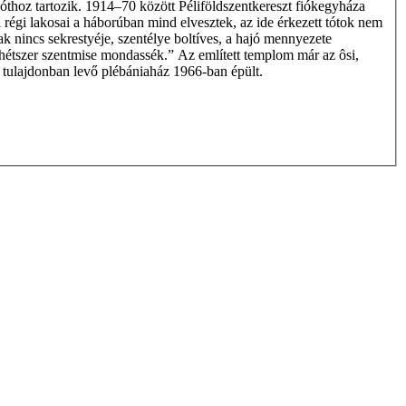
jóthoz tartozik. 1914–70 között Péliföldszentkereszt fiókegyháza
régi lakosai a háborúban mind elvesztek, az ide érkezett tótok nem
k nincs sekrestyéje, szentélye boltíves, a hajó mennyezete
 hétszer szentmise mondassék.” Az említett templom már az ôsi,
 tulajdonban levő plébániaház 1966-ban épült.