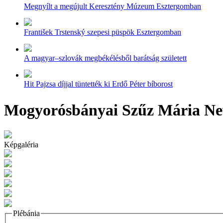
Megnyílt a megújult Keresztény Múzeum Esztergomban
František Trstenský szepesi püspök Esztergomban
A magyar–szlovák megbékélésből barátság született
Hit Pajzsa díjjal tüntették ki Erdő Péter bíborost
Mogyorósbányai Szűz Mária Ne
Képgaléria
Plébánia