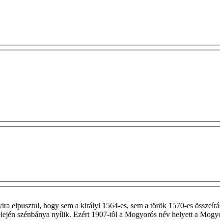
ira elpusztul, hogy sem a királyi 1564-es, sem a török 1570-es összeírá
ad elején szénbánya nyílik. Ezért 1907-tôl a Mogyorós név helyett a Mo