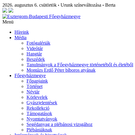
2026. augusztus 6. csütörtök
Urunk színeváltozása
Berta
•
•
Menü
Híreink
Média
Fotógalériák
Videótár
Hangtár
Beszédek
Tanulmányok a Főegyházmegye történetéből és életéből
Montázs Erdő Péter bíboros atyának
Főegyházmegye
Főpapjaink
Történet
Névtár
Körlevelek
Gyászjelentések
Rekollekció
Támogatások
Nyomtatványok
Segédanyag a plébánosi vizsgához
Plébániáknak