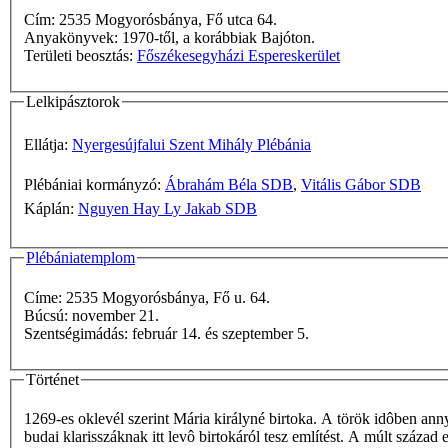
Cím: 2535 Mogyorósbánya, Fő utca 64.
Anyakönyvek: 1970-től, a korábbiak Bajóton.
Területi beosztás:
Főszékesegyházi Espereskerület
Lelkipásztorok
Ellátja:
Nyergesújfalui Szent Mihály Plébánia
Plébániai kormányzó:
Ábrahám Béla SDB
,
Vitális Gábor SDB
Káplán:
Nguyen Hay Ly Jakab SDB
Plébániatemplom
Címe: 2535 Mogyorósbánya, Fő u. 64.
Búcsú: november 21.
Szentségimádás: február 14. és szeptember 5.
Történet
1269-es oklevél szerint Mária királyné birtoka. A török idôben anny
budai klarisszáknak itt levô birtokáról tesz említést. A múlt száz