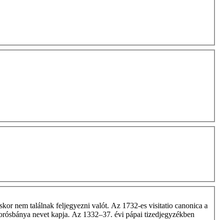
skor nem találnak feljegyezni valót. Az 1732-es visitatio canonica a
gyorósbánya nevet kapja. Az 1332–37. évi pápai tizedjegyzékben