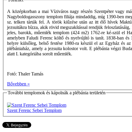
A középkorban a mai Víziváros nagy részén Szentpéter vagy máskén
Nagyboldogasszony templom filiája mindaddig, míg 1390-ben meg n
sz. telken tárták fel. A török kiűzése után az itt élő hívek Maktú
jezsuitákra bízza, akik rövid megszakítással rendjük feloszlatásá
jeles, barokk, műemlék templom (424 m2) 1762-re ké-szül el Hamo
amelyben Faludi Ferenc költő és nyelvújító is tanít. 1838-ban é
helyre külsőleg, belső festése 1980-ra készül el az Egyház és az
plébániaház, amely a jezsuita kolostor volt. E plébánia végzi Buda
alatt I. kategóriába sorolt műemlék.
Fotó: Thaler Tamás
Bővebben »
További templomok és kápolnák a plébánia területén
Szent Ferenc Sebei Templom