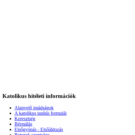
Katolikus hitéleti információk
Alapvető imádságok
A katolikus tanítás formulái
Keresztség
Bérmálás
Elsőgyónás - Elsőáldozás
Betegek szentsége