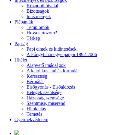
Intézmények és bizottságok
Központi hivatal
Bizottságok
Intézmények
Plébániák
Templomok
Hova tartozom?
Térkép
Papság
Papi címek és kitüntetések
A Főegyházmegye papjai 1892-2006
Hitélet
Alapvető imádságok
A katolikus tanítás formulái
Keresztség
Bérmálás
Elsőgyónás - Elsőáldozás
Betegek szentsége
Házasság szentsége
Szentmise, miserend
Hitoktatás
Temetés
Gyermekvédelem