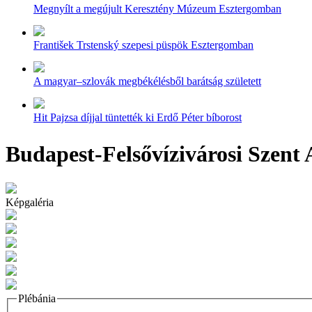
Megnyílt a megújult Keresztény Múzeum Esztergomban
František Trstenský szepesi püspök Esztergomban
A magyar–szlovák megbékélésből barátság született
Hit Pajzsa díjjal tüntették ki Erdő Péter bíborost
Budapest-Felsővízivárosi Szent
Képgaléria
Plébánia