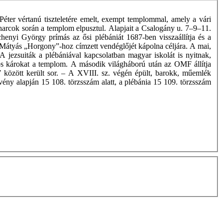
Péter vértanú tiszteletére emelt, exempt templommal, amely a vári
arcok során a templom elpusztul. Alapjait a Csalogány u. 7–9–11.
zéchenyi György prímás az ősi plébániát 1687-ben visszaállítja és a
r Mátyás „Horgony”-hoz címzett vendéglőjét kápolna céljára. A mai,
 jezsuiták a plébániával kapcsolatban magyar iskolát is nyitnak,
yos károkat a templom. A második világháború után az OMF állítja
97 között került sor. – A XVIII. sz. végén épült, barokk, műemlék
rvény alapján 15 108. törzsszám alatt, a plébánia 15 109. törzsszám