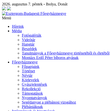
2026. augusztus 7. péntek
Ibolya, Donát
•
Menü
Híreink
Média
Fotógalériák
Videótár
Hangtár
Beszédek
Tanulmányok a Főegyházmegye történetéből és életéből
Montázs Erdő Péter bíboros atyának
Főegyházmegye
Főpapjaink
Történet
Névtár
Körlevelek
Gyászjelentések
Rekollekció
Támogatások
Nyomtatványok
Segédanyag a plébánosi vizsgához
Plébániáknak