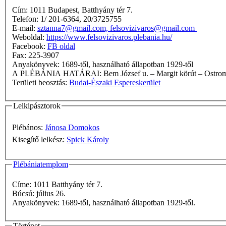
Cím: 1011 Budapest, Batthyány tér 7.
Telefon: 1/ 201-6364, 20/3725755
E-mail:
sztanna7@gmail.com, felsovizivaros@gmail.com
Weboldal:
https://www.felsovizivaros.plebania.hu/
Facebook:
FB oldal
Fax: 225-3907
Anyakönyvek: 1689-től, használható állapotban 1929-től
A PLÉBÁNIA HATÁRAI: Bem József u. – Margit kö
Területi beosztás:
Budai-Északi Espereskerület
Lelkipásztorok
Plébános:
Jánosa Domokos
Kisegítő lelkész:
Spick Károly
Plébániatemplom
Címe: 1011 Batthyány tér 7.
Búcsú: július 26.
Anyakönyvek: 1689-től, használható állapotban 1929-től.
Történet