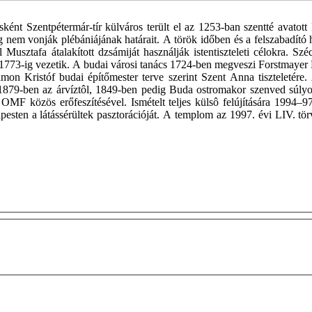
t Szentpétermár-tír külváros terült el az 1253-ban szentté avatott 
em vonják plébániájának határait. A török időben és a felszabadító h
l Musztafa átalakított dzsámiját használják istentiszteleti célokra. S
ig, 1773-ig vezetik. A budai városi tanács 1724-ben megveszi Forstmaye
n Kristóf budai építőmester terve szerint Szent Anna tiszteletére. A
s 1879-ben az árvíztôl, 1849-ben pedig Buda ostromakor szenved súl
 OMF közös erőfeszítésével. Ismételt teljes külsô felújítására 1994–
pesten a látássérültek pasztorációját. A templom az 1997. évi LIV. tö